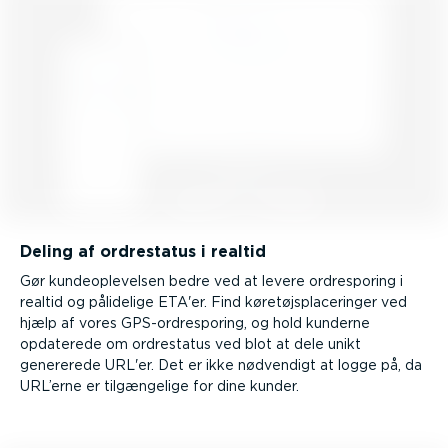
Deling af ordrestatus i realtid
Gør kunde­op­le­velsen bedre ved at levere ordre­sporing i
realtid og pålidelige ETA'er. Find køretøjs­pla­ce­ringer ved
hjælp af vores GPS-or­dre­sporing, og hold kunderne
opdaterede om ordrestatus ved blot at dele unikt
genererede URL'er. Det er ikke nødvendigt at logge på, da
URL’erne er tilgæn­gelige for dine kunder.