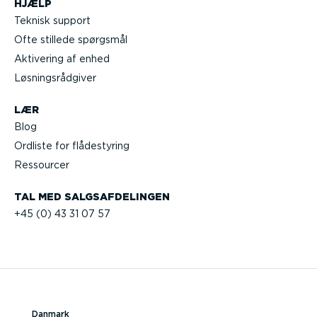
HJÆLP
Teknisk support
Ofte stillede spørgsmål
Aktivering af enhed
Løsnings­rå­d­giver
LÆR
Blog
Ordliste for flådestyring
Ressourcer
TAL MED SALGS­AF­DE­LINGEN
+45 (0) 43 31 07 57
Danmark