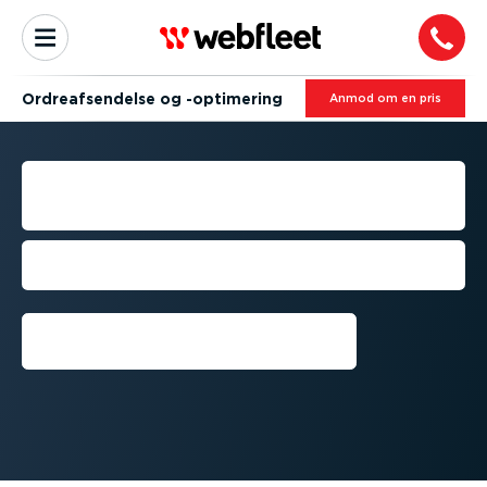
Ordre­af­sen­delse og -optimering
Anmod om en pris
ORDRE­AF­SEN­DELSE OG -
OPTIMERING
Få udført flere job, og øg kunde­til­freds­
heden
Få en demon­stration