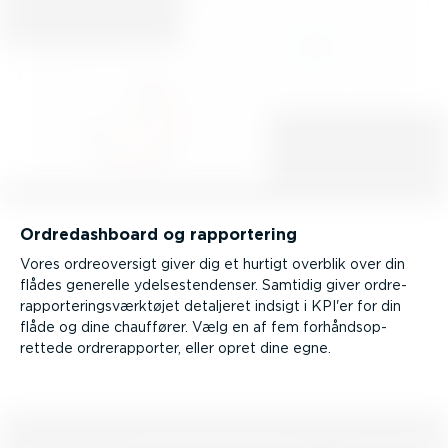
Ordre­das­h­board og rappor­tering
Vores ordre­oversigt giver dig et hurtigt overblik over din
flådes generelle ydelse­s­ten­denser. Samtidig giver ordre­
rap­por­te­rings­værk­tøjet detaljeret indsigt i KPI'er for din
flåde og dine chauffører. Vælg en af fem forhånds­op­
rettede ordre­rap­porter, eller opret dine egne.