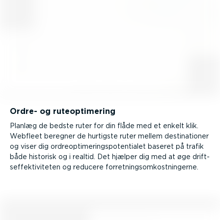
Ordre- og ruteo­p­ti­mering
Planlæg de bedste ruter for din flåde med et enkelt klik.
Webfleet beregner de hurtigste ruter mellem desti­na­tioner
og viser dig ordre­op­ti­me­rings­po­ten­tialet baseret på trafik
både historisk og i realtid. Det hjælper dig med at øge drift­
s­ef­fek­ti­vi­teten og reducere forret­nings­om­kost­nin­gerne.