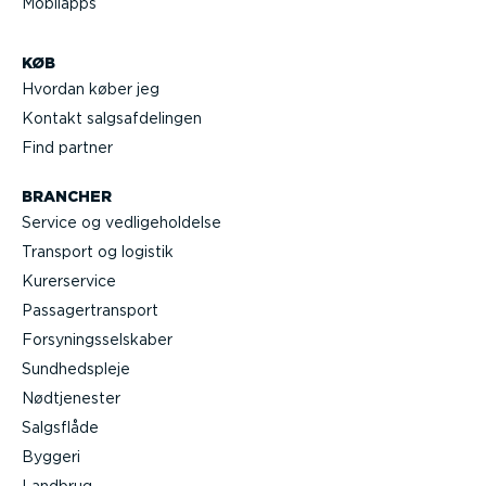
Mobilapps
KØB
Hvordan køber jeg
Kontakt salgs­af­de­lingen
Find partner
BRANCHER
Service og vedli­ge­hol­delse
Transport og logistik
Kurer­service
Passa­ger­transport
Forsy­nings­sel­skaber
Sundheds­pleje
Nødtje­nester
Salgsflåde
Byggeri