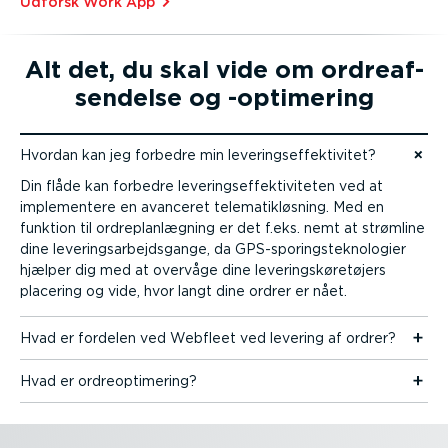
Udforsk Work App
Alt det, du skal vide om ordre­af­
sen­delse og -optimering
Hvordan kan jeg forbedre min leverings­ef­fek­ti­vitet?
Gå til indhold
Din flåde kan forbedre leverings­ef­fek­ti­vi­teten ved at
imple­mentere en avanceret telema­tik­løsning. Med en
funktion til ordre­plan­lægning er det f.eks. nemt at strømline
dine leverings­ar­bejds­gange, da GPS-spor­ings­tek­no­logier
hjælper dig med at overvåge dine leverings­kø­re­tøjers
placering og vide, hvor langt dine ordrer er nået.
Hvad er fordelen ved Webfleet ved levering af ordrer?
Hvad er ordre­op­ti­mering?