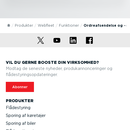
Produkter
Webfleet
Funktioner
Ordre­af­sen­delse og -o
VIL DU GERNE BOOSTE DIN VIRKSOMHED?
Modtag de seneste nyheder, produkan­non­ce­ringer og
flådesty­rings­op­da­te­ringer.
Abonner
PRODUKTER
Flådestyring
Sporing af køretøjer
Sporing af biler