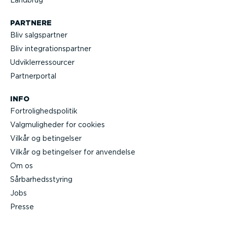
Landbrug
PARTNERE
Bliv salgs­partner
Bliv integra­tions­partner
Udvik­lerre­s­sourcer
Partner­portal
INFO
Fortro­lig­heds­po­litik
Valgmu­lig­heder for cookies
Vilkår og betingelser
Vilkår og betingelser for anvendelse
Om os
Sårbar­heds­styring
Jobs
Presse