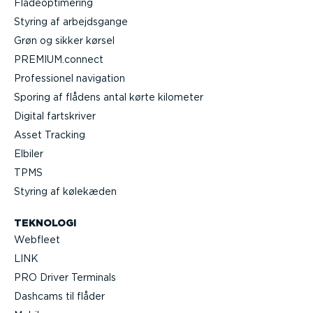
Flåde­op­ti­mering
Styring af arbejds­gange
Grøn og sikker kørsel
PREMIUM.connect
Profes­sionel navigation
Sporing af flådens antal kørte kilometer
Digital fartskriver
Asset Tracking
Elbiler
TPMS
Styring af kølekæden
TEKNOLOGI
Webfleet
LINK
PRO Driver Terminals
Dashcams til flåder