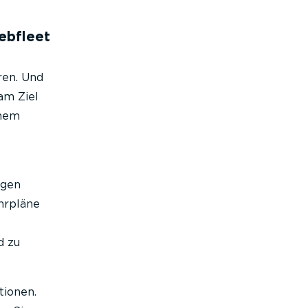
ebfleet
ren. Und
am Ziel
inem
ngen
hrpläne
d zu
tionen.