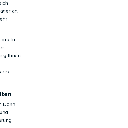
eich
ager an,
kehr
Sammeln
es
ung Ihnen
weise
lten
r. Denn
 und
erung