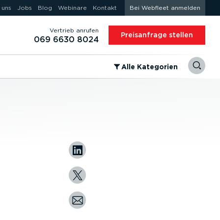
 uns
Jobs
Blog
Webinare
Kontakt
Bei Webfleet anmelden
Vertrieb anrufen
Preis­an­frage stellen
069 6630 8024
⁠Alle Kategorien