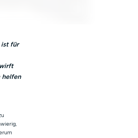
st für
wirft
 helfen
zu
wierig,
derum