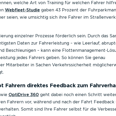
nen, welche Art von Training für welchen Fahrer hilfr
len
Webfleet-Studie
gaben 43 Prozent der Fuhrparkman
cher seien, wie umsichtig sich ihre Fahrer im Straßenver
isierung einzelner Prozesse förderlich sein. Durch das 
igsten Daten zur Fahrerleistung – wie Leerlauf, abrupt
und Beschleunigen – kann eine Flottenmanagement-Lös
 Leistung jedes Fahrers geben. So können Sie genau
her Mitarbeiter in Sachen Verkehrssicherheit möglicher
t.
bt Fahrern direktes Feedback zum Fahrverha
 wie
OptiDrive 360
geht dabei noch einen Schritt weite
hren Fahrern vor, während und nach der Fahrt Feedback
rhalten. Somit sind Ihre Fahrer selbst für die Verbess