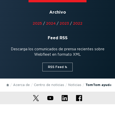
Archivo
2025
/
2024
/
2023
/
2022
Feed RSS
Descarga los comunicados de prensa recientes sobre
Webfleet en formato XML
RSS Feed⁠
Acerca de
Centro de noticias
Noticias
TomTom ayuda a l