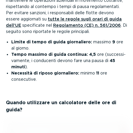
mantenere le operazioni aziendali in movimento costante,
rispettando al contempo i tempi di pausa regola­mentati.
Per evitare sanzioni, i respon­sabili delle flotte devono
essere aggiornati su
tutte le regole sugli orari di guida
dell'UE
specificate nel
Regolamento (CE) n. 561/2006
. Di
seguito sono riportate le regole principali.
Limite di tempo di guida giornaliero:
massimo
9
ore
al giorno.
Tempo massimo di guida continua: 4,5
ore (succes­si­
va­mente, i conducenti devono fare una pausa di
45
minuti
).
Necessità di riposo giornaliero:
minimo
11
ore
consecutive.
Quando utilizzare un calcolatore delle ore di
guida?