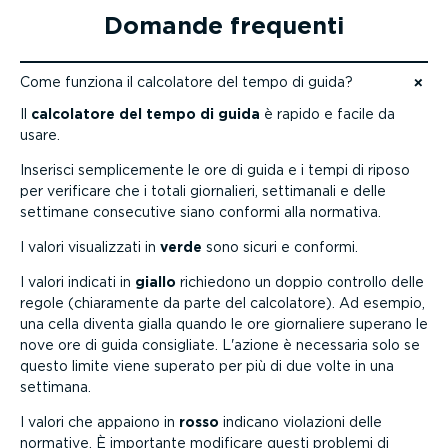
Domande frequenti
Come funziona il calcolatore del tempo di guida?
Vai ai contenuti
Il
calcolatore del tempo di guida
è rapido e facile da
usare.
Inserisci sempli­ce­mente le ore di guida e i tempi di riposo
per verificare che i totali giornalieri, settimanali e delle
settimane consecutive siano conformi alla normativa.
I valori visua­lizzati in
verde
sono sicuri e conformi.
I valori indicati in
giallo
richiedono un doppio controllo delle
regole (chiaramente da parte del calcolatore). Ad esempio,
una cella diventa gialla quando le ore giornaliere superano le
nove ore di guida consigliate. L'azione è necessaria solo se
questo limite viene superato per più di due volte in una
settimana.
I valori che appaiono in
rosso
indicano violazioni delle
normative. È importante modificare questi problemi di