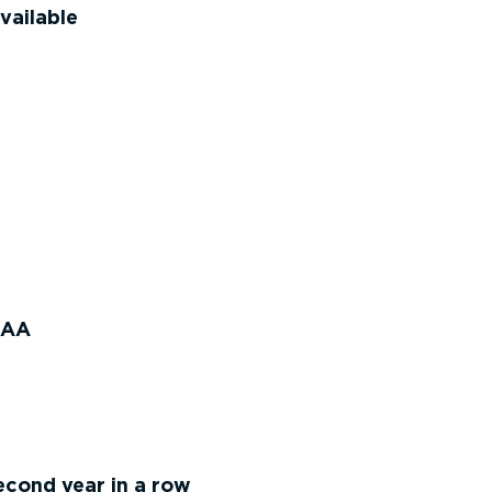
vailable
IAA
cond year in a row