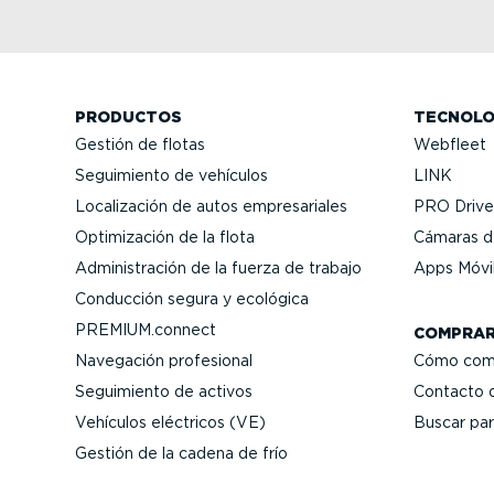
PRODUCTOS
TECNOLO
Gestión de flotas
Webfleet
Seguimiento de vehículos
LINK
Locali­zación de autos empre­sa­riales
PRO Driver
Optimi­zación de la flota
Cámaras de
Adminis­tración de la fuerza de trabajo
Apps Móvi
Conducción segura y ecológica
PREMIUM.connect
COMPRA
Navegación profesional
Cómo com
Seguimiento de activos
Contacto 
Vehículos eléctricos (VE)
Buscar par
Gestión de la cadena de frío