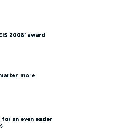
IS 2008' award
arter, more
or an even easier
s