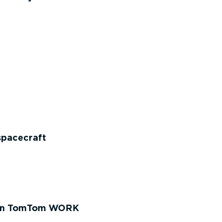
spacecraft
ación TomTom WORK