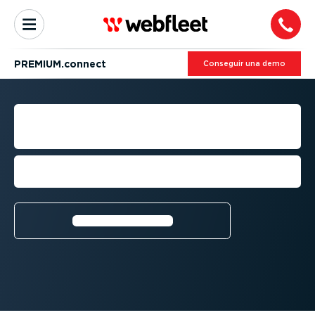
PREMIUM.connect
Conseguir una demo
INTEGRA­CIONES
COMERCIALES
Aumenta la eficiencia de tu flota con
soluciones de terceros de primer nivel
Más información⁠