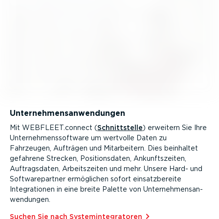
Unter­neh­mens­an­wen­dungen
Mit WEBFLEET.connect (
Schnitt­stelle
) erweitern Sie Ihre
Unter­neh­mens­software um wertvolle Daten zu
Fahrzeugen, Aufträgen und Mitar­beitern. Dies beinhaltet
gefahrene Strecken, Positi­ons­daten, Ankunfts­zeiten,
Auftrags­daten, Arbeits­zeiten und mehr. Unsere Hard- und
Software­partner ermöglichen sofort einsatz­be­reite
Integra­tionen in eine breite Palette von Unter­neh­mens­an­
wen­dungen.
Suchen Sie nach System­in­te­gra­toren⁠