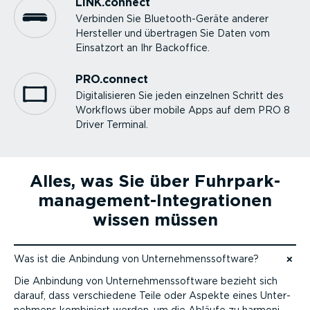
LINK.connect
Verbinden Sie Bluetoo­th-­Geräte anderer
Hersteller und übertragen Sie Daten vom
Einsatzort an Ihr Backoffice.
PRO.connect
Digita­li­sieren Sie jeden einzelnen Schritt des
Workflows über mobile Apps auf dem PRO 8
Driver Terminal.
Alles, was Sie über Fuhrpark­
management-Inte­grationen
wissen müssen
Was ist die Anbindung von Unter­neh­mens­software?
Zum Inhalt
Die Anbindung von Unter­neh­mens­software bezieht sich
darauf, dass verschiedene Teile oder Aspekte eines Unter­
nehmens kombiniert werden, um die Abläufe zu harmo­ni­