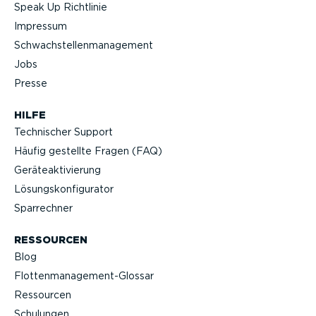
Speak Up Richtlinie
Impressum
Schwach­stel­len­ma­nagement
Jobs
Presse
HILFE
Technischer Support
Häufig gestellte Fragen (FAQ)
Geräteak­ti­vierung
Lösungs­kon­fi­gu­rator
Sparrechner
RESSOURCEN
Blog
Flotten­management-Glossar
Ressourcen
Schulungen