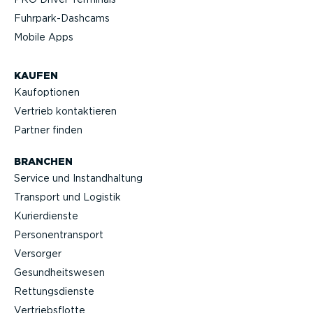
Fuhrpar­k-Da­shcams
Mobile Apps
KAUFEN
Kaufop­tionen
Vertrieb kontak­tieren
Partner finden
BRANCHEN
Service und Instand­haltung
Transport und Logistik
Kurier­dienste
Perso­nen­transport
Versorger
Gesund­heits­wesen
Rettungs­dienste
Vertriebs­flotte