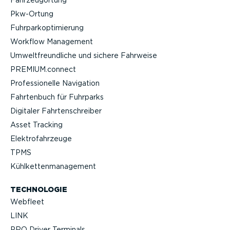
Fahrzeu­g­ortung
Pkw-Ortung
Fuhrpar­k­op­ti­mierung
Workflow Management
Umwelt­freund­liche und sichere Fahrweise
PREMIUM.connect
Profes­sio­nelle Navigation
Fahrtenbuch für Fuhrparks
Digitaler Fahrten­schreiber
Asset Tracking
Elektro­fahr­zeuge
TPMS
Kühlket­ten­ma­nagement
TECHNOLOGIE
Webfleet
LINK
PRO Driver Terminals