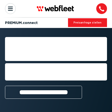
PREMIUM.connect
Preis­an­frage stellen
INTEGRATION VON
GESCHÄFTS­AN­WEN­
DUNGEN
Steigern Sie die Effizienz Ihres
Fuhrparks mit Premi­um­-­Lö­sungen von
Dritt­an­bietern
Weitere Infor­ma­tionen⁠