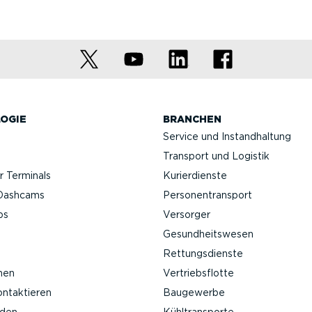
OGIE
BRANCHEN
Service und Instand­haltung
Transport und Logistik
 Terminals
Kurier­dienste
Da­shcams
Perso­nen­transport
ps
Versorger
Gesund­heits­wesen
Rettungs­dienste
nen
Vertriebs­flotte
ontak­tieren
Baugewerbe