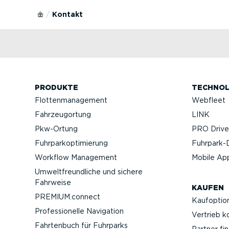
Kontakt
PRODUKTE
TECHNOL
Flotten­ma­nagement
Webfleet
Fahrzeu­g­ortung
LINK
Pkw-Ortung
PRO Driver
Fuhrpar­k­op­ti­mierung
Fuhrpar­k-
Workflow Management
Mobile Ap
Umwelt­freund­liche und sichere
Fahrweise
KAUFEN
PREMIUM.connect
Kaufop­tio
Profes­sio­nelle Navigation
Vertrieb k
Fahrtenbuch für Fuhrparks