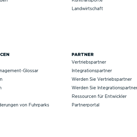
nden
Kühltrans­porte
Landwirt­schaft
CEN
PARTNER
Vertriebs­partner
anagement-Glossar
Integra­ti­ons­partner
n
Werden Sie Vertriebs­partner
n
Werden Sie Integra­ti­ons­partne
Ressourcen für Entwickler
­de­rungen von Fuhrparks
Partner­portal