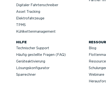
Partner fi
Digitaler Fahrten­schreiber
Asset Tracking
Elektro­fahr­zeuge
TPMS
Kühlket­ten­ma­nagement
HILFE
RESSOUR
Technischer Support
Blog
Häufig gestellte Fragen (FAQ)
Flotten­m
Geräteak­ti­vierung
Ressource
Lösungs­kon­fi­gu­rator
Schulunge
Sparrechner
Webinare
Heraus­for