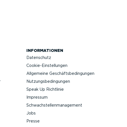
INFOR­MA­TIONEN
Datenschutz
Cookie-Ein­stel­lungen
Allgemeine Geschäfts­be­din­gungen
r
Nutzungs­be­din­gungen
Speak Up Richtlinie
Impressum
Schwach­stel­len­ma­nagement
Jobs
Presse