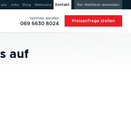
 uns
Jobs
Blog
Webinare
Kontakt
Bei Webfleet anmelden
Vertrieb anrufen
Preis­an­frage stellen
069 6630 8024
s auf