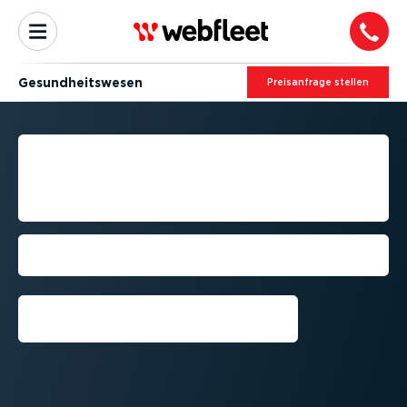
Gesund­heits­wesen
Preis­an­frage stellen
FUHRPARK­MA­NAGEMENT
FÜR GESUND­HEITS­DIENST­
LEISTER
Verwalten und Optimieren der Fuhrpar­
kak­ti­vi­täten im Gesund­heits­wesen
Kostenlose Testversion
anfordern⁠