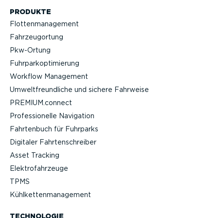
PRODUKTE
Flotten­ma­nagement
Fahrzeu­g­ortung
Pkw-Ortung
Fuhrpar­k­op­ti­mierung
Workflow Management
Umwelt­freund­liche und sichere Fahrweise
PREMIUM.connect
Profes­sio­nelle Navigation
Fahrtenbuch für Fuhrparks
Digitaler Fahrten­schreiber
Asset Tracking
Elektro­fahr­zeuge
TPMS
Kühlket­ten­ma­nagement
TECHNOLOGIE