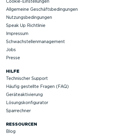
Cookie-Ein­stel­lungen
Allgemeine Geschäfts­be­din­gungen
Nutzungs­be­din­gungen
Speak Up Richtlinie
Impressum
Schwach­stel­len­ma­nagement
Jobs
Presse
HILFE
Technischer Support
Häufig gestellte Fragen (FAQ)
Geräteak­ti­vierung
Lösungs­kon­fi­gu­rator
Sparrechner
RESSOURCEN
Blog