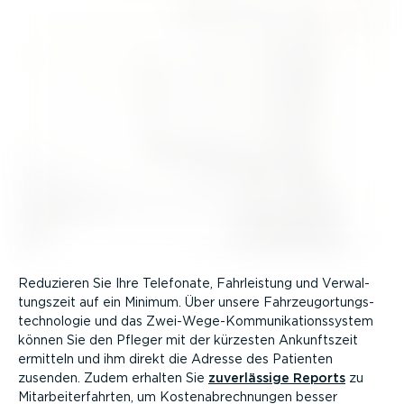
Reduzieren Sie Ihre Telefonate, Fahrleistung und Verwal­
tungszeit auf ein Minimum. Über unsere Fahrzeu­g­or­tungs­
tech­no­logie und das Zwei-­We­ge-­Kom­mu­ni­ka­ti­ons­system
können Sie den Pfleger mit der kürzesten Ankunftszeit
ermitteln und ihm direkt die Adresse des Patienten
zusenden. Zudem erhalten Sie
zuver­lässige Reports
zu
Mitar­bei­ter­fahrten, um Kosten­ab­rech­nungen besser