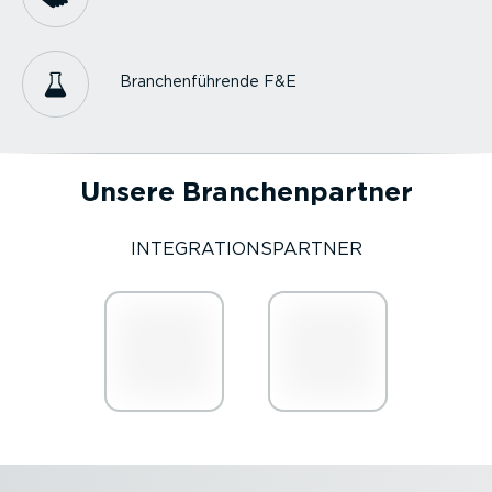
Branchen­füh­rende F&E
Unsere Branchen­partner
INTEGRA­TI­ONS­PARTNER