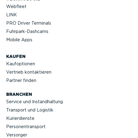
Webfleet
LINK
PRO Driver Terminals
Fuhrpar­k-Da­shcams
Mobile Apps
KAUFEN
Kaufop­tionen
Vertrieb kontak­tieren
Partner finden
BRANCHEN
Service und Instand­haltung
Transport und Logistik
Kurier­dienste
Perso­nen­transport
Versorger