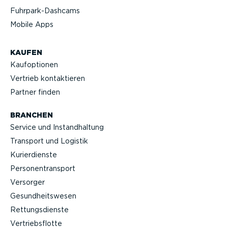
Fuhrpar­k-Da­shcams
Mobile Apps
KAUFEN
Kaufop­tionen
Vertrieb kontak­tieren
Partner finden
BRANCHEN
Service und Instand­haltung
Transport und Logistik
Kurier­dienste
Perso­nen­transport
Versorger
Gesund­heits­wesen
Rettungs­dienste
Vertriebs­flotte