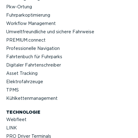
Pkw-Ortung
Fuhrpar­k­op­ti­mierung
Workflow Management
Umwelt­freund­liche und sichere Fahrweise
PREMIUM.connect
Profes­sio­nelle Navigation
Fahrtenbuch für Fuhrparks
Digitaler Fahrten­schreiber
Asset Tracking
Elektro­fahr­zeuge
TPMS
Kühlket­ten­ma­nagement
TECHNOLOGIE
Webfleet
LINK
PRO Driver Terminals