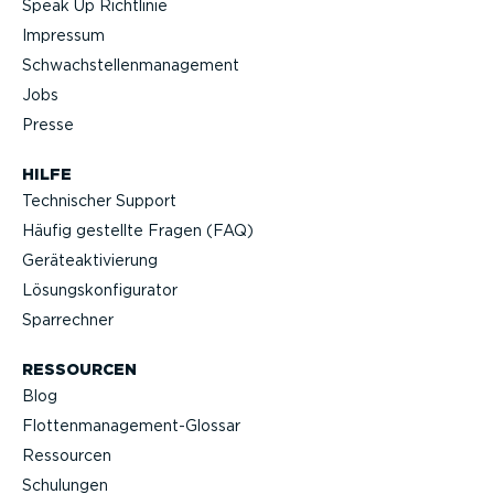
Speak Up Richtlinie
Impressum
Schwach­stel­len­ma­nagement
Jobs
Presse
HILFE
Technischer Support
Häufig gestellte Fragen (FAQ)
Geräteak­ti­vierung
Lösungs­kon­fi­gu­rator
Sparrechner
RESSOURCEN
Blog
Flotten­management-Glossar
Ressourcen
Schulungen