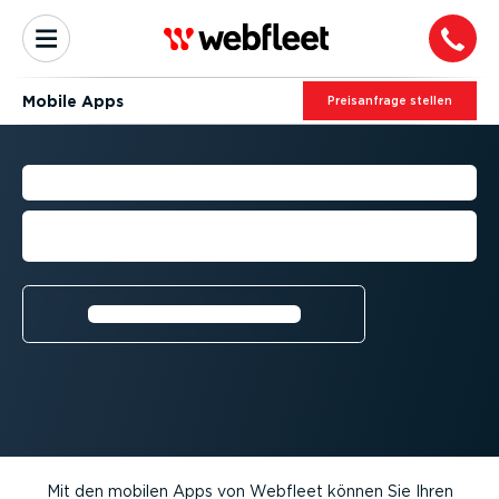
Mobile Apps
Preis­an­frage stellen
MOBILE APPS
Managen Sie Ihren Fuhrpark von
unterwegs
Weitere Infor­ma­tionen⁠
Mit den mobilen Apps von Webfleet können Sie Ihren