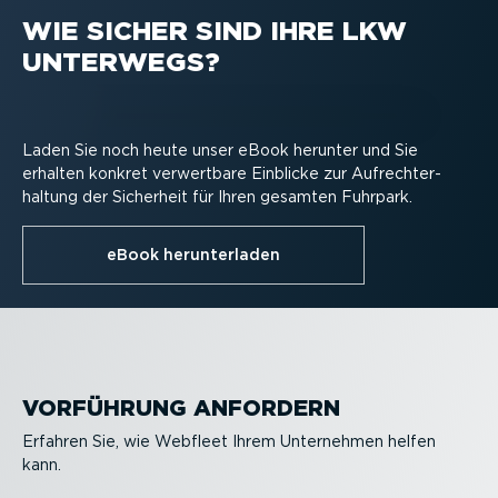
WIE SICHER SIND IHRE LKW
Fuhrpar­k­op­ti­mierung
Asset Tracking
Fuhrpar­k-Da­shcam
PREMIUM.connect
UNTERWEGS?
Workflow Management
Umwelt­freund­liche und sichere Fahrweise
Laden Sie noch heute unser eBook herunter und Sie
erhalten konkret verwertbare Einblicke zur Aufrecht­er­
haltung der Sicherheit für Ihren gesamten Fuhrpark.
eBook herun­ter­laden
VORFÜHRUNG ANFORDERN
Erfahren Sie, wie Webfleet Ihrem Unternehmen helfen
kann.