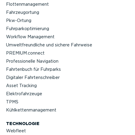
Flotten­ma­nagement
Fahrzeu­g­ortung
Pkw-Ortung
Fuhrpar­k­op­ti­mierung
Workflow Management
Umwelt­freund­liche und sichere Fahrweise
PREMIUM.connect
Profes­sio­nelle Navigation
Fahrtenbuch für Fuhrparks
Digitaler Fahrten­schreiber
Asset Tracking
Elektro­fahr­zeuge
TPMS
Kühlket­ten­ma­nagement
TECHNOLOGIE
Webfleet