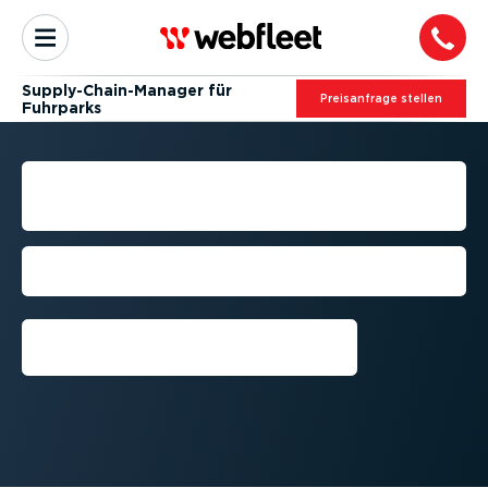
Supply-Chain-­Ma­nager für
Preis­an­frage stellen
Fuhrparks
SUPPLY CHAIN MANAGER
FÜR FUHRPARKS
Maximieren Sie das Potenzial Ihres
Fuhrparks
Kostenlose Testversion
anfordern⁠