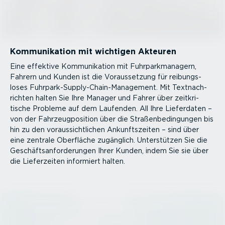
Kommu­ni­kation mit wichtigen Akteuren
Eine effektive Kommu­ni­kation mit Fuhrpark­ma­nagern,
Fahrern und Kunden ist die Voraus­setzung für reibungs­
loses Fuhrpar­k-­Sup­p­ly-Chain-­Ma­nagement. Mit Textnach­
richten halten Sie Ihre Manager und Fahrer über zeitkri­
tische Probleme auf dem Laufenden. All Ihre Lieferdaten –
von der Fahrzeug­po­sition über die Straßen­be­din­gungen bis
hin zu den voraus­sicht­lichen Ankunfts­zeiten – sind über
eine zentrale Oberfläche zugänglich. Unter­stützen Sie die
Geschäfts­an­for­de­rungen Ihrer Kunden, indem Sie sie über
die Liefer­zeiten informiert halten.