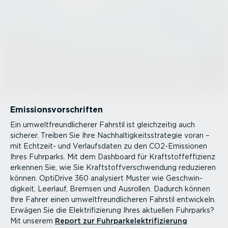
Emissi­ons­vor­schriften
Ein umwelt­freund­li­cherer Fahrstil ist gleich­zeitig auch
sicherer. Treiben Sie Ihre Nachhal­tig­keits­stra­tegie voran –
mit Echtzeit- und Verlaufs­daten zu den CO2-Emissionen
Ihres Fuhrparks. Mit dem Dashboard für Kraft­stoff­ef­fi­zienz
erkennen Sie, wie Sie Kraft­stoff­ver­schwendung reduzieren
können. OptiDrive 360 analysiert Muster wie Geschwin­
digkeit, Leerlauf, Bremsen und Ausrollen. Dadurch können
Ihre Fahrer einen umwelt­freund­li­cheren Fahrstil entwickeln.
Erwägen Sie die Elektri­fi­zierung Ihres aktuellen Fuhrparks?
Mit unserem
Report zur Fuhrpark­elek­tri­fi­zierung