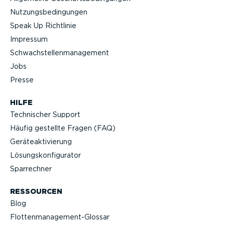
Nutzungs­be­din­gungen
Speak Up Richtlinie
Impressum
Schwach­stel­len­ma­nagement
Jobs
Presse
HILFE
Technischer Support
Häufig gestellte Fragen (FAQ)
Geräteak­ti­vierung
Lösungs­kon­fi­gu­rator
Sparrechner
RESSOURCEN
Blog
Flotten­management-Glossar