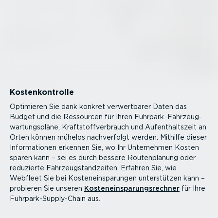
Kosten­kon­trolle
Optimieren Sie dank konkret verwert­barer Daten das
Budget und die Ressourcen für Ihren Fuhrpark. Fahrzeug­
war­tungs­pläne, Kraft­stoff­ver­brauch und Aufent­haltszeit an
Orten können mühelos nachver­folgt werden. Mithilfe dieser
Infor­ma­tionen erkennen Sie, wo Ihr Unternehmen Kosten
sparen kann – sei es durch bessere Routen­planung oder
reduzierte Fahrzeug­stand­zeiten. Erfahren Sie, wie
Webfleet Sie bei Kosten­ein­spa­rungen unter­stützen kann –
probieren Sie unseren
Kosten­ein­spa­rungs­rechner
für Ihre
Fuhrpar­k-­Sup­p­ly-Chain aus.