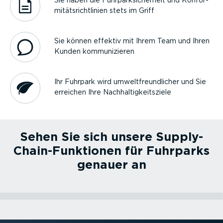
mi­täts­richt­linien stets im Griff
Sie können effektiv mit Ihrem Team und Ihren
Kunden kommu­ni­zieren
Ihr Fuhrpark wird umwelt­freund­licher und Sie
erreichen Ihre Nachhal­tig­keits­ziele
Sehen Sie sich unsere Supply-
Chain-­Funk­tionen für Fuhrparks
genauer an
Fuhrpar­k­op­ti­mierung
Asset Tracking
Fuhrpar­k-Da­shcam
PREMIUM.connect
Workflow Management
Umwelt­freund­liche und sichere Fahrweise