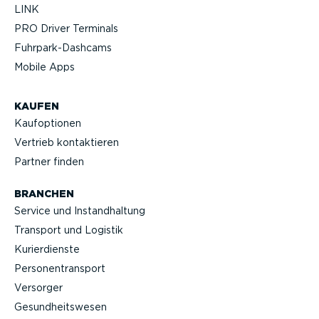
LINK
PRO Driver Terminals
Fuhrpar­k-Da­shcams
Mobile Apps
KAUFEN
Kaufop­tionen
Vertrieb kontak­tieren
Partner finden
BRANCHEN
Service und Instand­haltung
Transport und Logistik
Kurier­dienste
Perso­nen­transport
Versorger
Gesund­heits­wesen