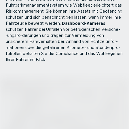
Fuhrpark­ma­nage­ment­system wie Webfleet erleichtert das
Risiko­ma­nagement. Sie können Ihre Assets mit Geofencing
schützen und sich benach­rich­tigen lassen, wann immer Ihre
Fahrzeuge bewegt werden.
Dashboar­d-­Ka­meras
schützen Fahrer bei Unfällen vor betrü­ge­ri­schen Versi­che­
rungs­for­de­rungen und tragen zur Vermeidung von
unsicherem Fahrver­halten bei. Anhand von Echtzeit­in­for­
ma­tionen über die gefahrenen Kilometer und Stunden­pro­
to­kollen behalten Sie die Compliance und das Wohlergehen
Ihrer Fahrer im Blick.