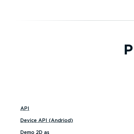
P
API
Device API (Andriod)
Demo 2D as