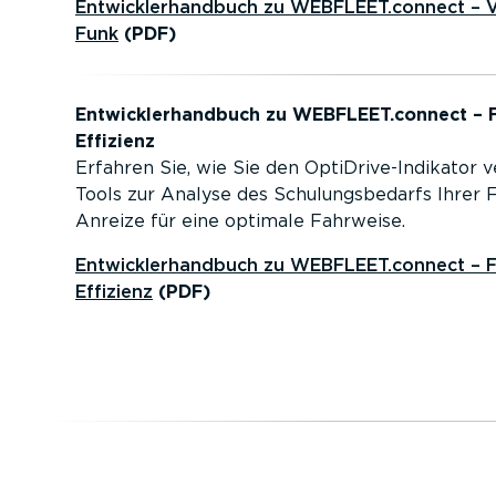
Entwick­ler­handbuch zu WEBFLEET.connect – Vo
Funk
(PDF)
Entwick­ler­handbuch zu WEBFLEET.connect – Fa
Effizienz
Erfahren Sie, wie Sie den OptiD­ri­ve-In­di­kator
Tools zur Analyse des Schulungs­be­darfs Ihrer
Anreize für eine optimale Fahrweise.
Entwick­ler­handbuch zu WEBFLEET.connect – Fa
Effizienz
(PDF)