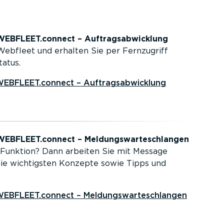
 WEBFLEET.connect – Auftrags­ab­wicklung
ebfleet und erhalten Sie per Fernzugriff
atus.
 WEBFLEET.connect – Auftrags­ab­wicklung
 WEBFLEET.connect – Meldungs­war­te­schlangen
 Funktion? Dann arbeiten Sie mit Message
die wichtigsten Konzepte sowie Tipps und
WEBFLEET.connect – Meldungs­war­te­schlangen