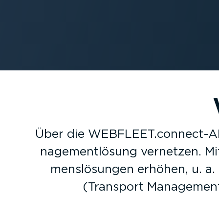
Über die WEBFLEET.connect-API
nage­ment­lösung vernetzen. M
mens­lö­sungen erhöhen, u. a.
(Transport Management 