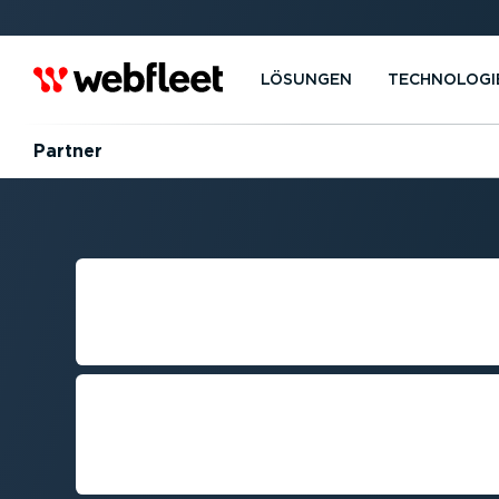
LÖSUNGEN
TECHNOLOGI
Partner
RESSOURCEN 
ENTWICKLER
Alles, was Sie zur Vernetzung b
Hardware­lö­sungen mit Webfle
Fahrzeug­ge­räten benötigen.