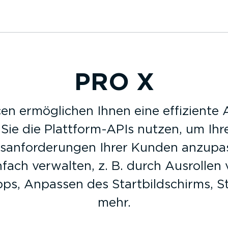
PRO X
urcen ermöglichen Ihnen eine effizien
Sie die Platt­for­m-APIs nutzen, um 
­an­for­de­rungen Ihrer Kunden anzupas
ach verwalten, z. B. durch Ausrollen v
, Anpassen des Start­bild­schirms, Ste
mehr.