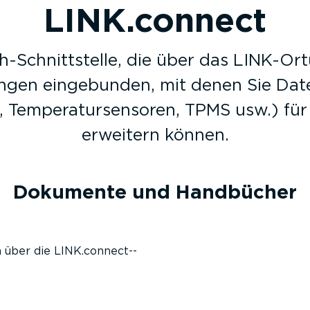
LINK.connect
h-­Schnitt­stelle, die über das LINK-Or
gen eingebunden, mit denen Sie Date
 Tempe­ra­tur­sen­soren, TPMS usw.) 
erweitern können.
Dokumente und Handbücher
n über die LINK.connec­t-­