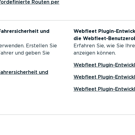
rde­fi­nierte Routen per
hrer­si­cherheit und
Webfleet Plugin-­Ent­wick­
die Webfleet-Benut­zer­o
 verwenden. Erstellen Sie
Erfahren Sie, wie Sie Ihr
 Fahrer und geben Sie
anzeigen können.
Webfleet Plugin-­Ent­wick­l
hrer­si­cherheit und
Webfleet Plugin-­Ent­wick­l
Webfleet Plugin-­Ent­wick­