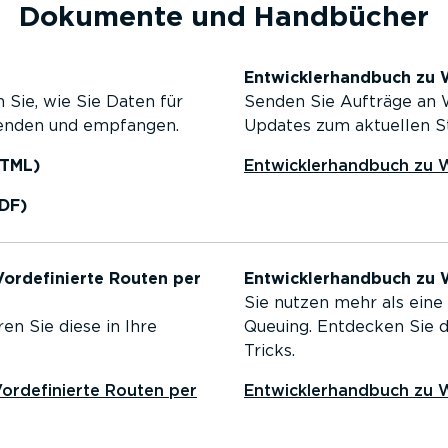
Dokumente und Handbücher
Entwick­ler­handbuch zu
 Sie, wie Sie Daten für
Senden Sie Aufträge an W
senden und empfangen.
Updates zum aktuellen St
TML)
Entwick­ler­handbuch zu
DF)
rde­fi­nierte Routen per
Entwick­ler­handbuch zu
Sie nutzen mehr als eine
ren Sie diese in Ihre
Queuing. Entdecken Sie 
Tricks.
rde­fi­nierte Routen per
Entwick­ler­handbuch zu 