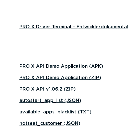
PRO X Driver Terminal – Entwick­ler­do­ku­men­ta
PRO X API Demo Application (APK)
PRO X API Demo Application (ZIP)
PRO X API v1.06.2 (ZIP)
autostart_app_list (JSON)
available_apps_blacklist (TXT)
hotseat_customer (JSON)