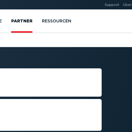
Support
Über
E
PARTNER
RESSOURCEN
FÜR
eliebiger Soft- und
et und verbundenen