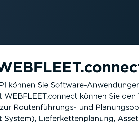
WEBFLEET.connec
 können Sie Software-­An­wen­dungen
it WEBFLEET.connect können Sie den W
 zur Routen­füh­rungs- und Planungs­op
System), Liefer­ket­ten­planung, Asse