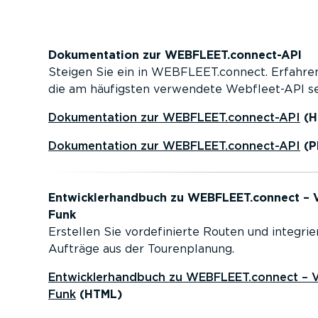
Dokumen­tation zur WEBFLEET.connect-API
Steigen Sie ein in WEBFLEET.connect. Erfahren
die am häufigsten verwendete Webfleet-API 
Dokumen­tation zur WEBFLEET.connect-API
(H
Dokumen­tation zur WEBFLEET.connect-API
(P
Entwick­ler­handbuch zu WEBFLEET.connect – Vo
Funk
Erstellen Sie vorde­fi­nierte Routen und integrie
Aufträge aus der Touren­planung.
Entwick­ler­handbuch zu WEBFLEET.connect – Vo
Funk
(HTML)