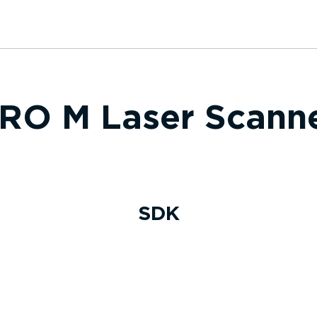
RO M Laser Scann
SDK