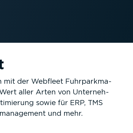
t
 mit der Webfleet Fuhrpark­ma­
ert aller Arten von Unter­neh­
­ti­mierung sowie für ERP, TMS
t­ma­nagement und mehr.