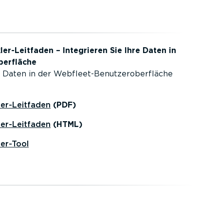
ler-­Leit­faden – Integrieren Sie Ihre Daten in
ber­fläche
e Daten in der Webfleet-Benut­zer­ober­fläche
er-­Leit­faden
(PDF)
er-­Leit­faden
(HTML)
ler-Tool