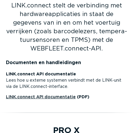
LINK.connect stelt de verbinding met
hardw­are­ap­pli­caties in staat de
gegevens van in en om het voertuig
verrijken (zoals barco­de­lezers, tempe­ra­
tuur­sen­soren en TPMS) met de
WEBFLEET.connect-API.
Documenten en handlei­dingen
LINK.connect API documen­tatie
Lees hoe u externe systemen verbindt met de LINK-unit
via de LINK.connec­t-in­terface.
LINK.connect API documen­tatie
(PDF)
PRO X