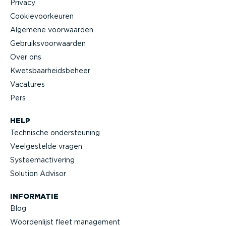
Privacy
Cookie­voor­keuren
Algemene voorwaarden
Gebruiks­voor­waarden
Over ons
Kwets­baar­heids­beheer
Vacatures
Pers
HELP
Technische onder­steuning
Veelge­stelde vragen
Systeem­ac­ti­vering
Solution Advisor
INFORMATIE
Blog
Woorden­lijst fleet management