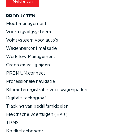
Meld u aan
PRODUCTEN
Fleet management
Voertuig­volg­systeem
Volgsysteem voor auto's
Wagen­par­kop­ti­ma­li­satie
Workflow Management
Groen en veilig rijden
PREMIUM.connect
Profes­si­onele navigatie
Kilome­ter­re­gi­stratie voor wagenparken
Digitale tachograaf
Tracking van bedrijfs­mid­delen
Elektrische voertuigen (EV's)
TPMS
Koelke­ten­beheer