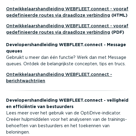
Ontwik­ke­laars­hand­leiding WEBFLEET.connect - vooraf
gedefi­ni­eerde routes via draadloze verbinding
(HTML)
Ontwik­ke­laars­hand­leiding WEBFLEET.connect - vooraf
gedefi­ni­eerde routes via draadloze verbinding
(PDF)
Devel­o­pers­hand­leiding WEBFLEET.connect - Message
queues
Gebruikt u meer dan één functie? Werk dan met Message
queues. Ontdek de belang­rijkste concepten, tips en trucs.
Ontwik­ke­laars­hand­leiding WEBFLEET.connect -
bericht­wacht­rijen
Devel­o­pers­hand­leiding WEBFLEET.connect - veiligheid
en efficiëntie van bestuurders
Lees meer over het gebruik van de OptiDri­ve-in­di­cator.
Creëer hulpmid­delen voor het analyseren van de trainings­
be­hoeften van bestuurders en het toekennen van
beloningen.