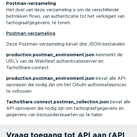
Postman-­ver­za­meling
Het doel van deze verzameling is om de verschil­lende
betrokken flows, van authen­ti­catie tot het verkrijgen van
tacho­graaf­ge­gevens, te tonen.
Postman-­ver­za­meling
Deze Postman-­ver­za­meling bevat drie JSON-­be­standen:
production.postman_environment.json
kenmerkt de
URL's van de Webfleet authen­ti­ca­tie­server en
TachoShare.connect.
production.postman_environment.json
bevat alle API-
op­roepen die nodig zijn om het OAuth-au­tho­ri­sa­tie­proces
te voltooien.
TachoShare.connect.postman_collection.json
bevat alle
API-op­roepen die nodig zijn om tacho­graaf­ge­gevens en
gegevens van bestuur­ders­kaarten op te halen.
Vraag toegang tot API aan (API