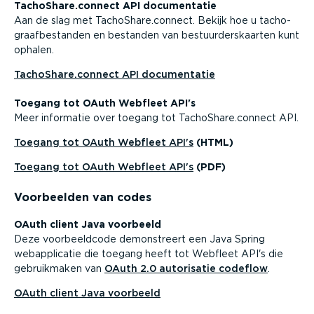
TachoShare.connect API documen­tatie
Aan de slag met TachoShare.connect. Bekijk hoe u tacho­
graaf­be­standen en bestanden van bestuur­ders­kaarten kunt
ophalen.
TachoShare.connect API documen­tatie
Toegang tot OAuth Webfleet API's
Meer informatie over toegang tot TachoShare.connect API.
Toegang tot OAuth Webfleet API's
(HTML)
Toegang tot OAuth Webfleet API's
(PDF)
Voorbeelden van codes
OAuth client Java voorbeeld
Deze voorbeeldcode demon­streert een Java Spring
webap­pli­catie die toegang heeft tot Webfleet API's die
gebruik­maken van
OAuth 2.0 autorisatie codeflow
.
OAuth client Java voorbeeld