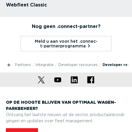
Webfleet Classic
Nog geen .connec­t-­partner?
Meld u aan voor het .connec­
t-­part­ner­pro­gramma⁠
Partners
Integratie
Developer resources
Developer res
OP DE HOOGTE BLIJVEN VAN OPTIMAAL WAGEN­
PARK­BEHEER?
Ontvang het laatste nieuws uit de sector, product­aan­kon­di­
gingen en updates over fleet management.