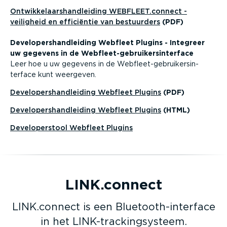
Ontwik­ke­laars­hand­leiding WEBFLEET.connect -
veiligheid en efficiëntie van bestuurders
(PDF)
Devel­o­pers­hand­leiding Webfleet Plugins - Integreer
uw gegevens in de Webfleet-gebrui­kers­in­terface
Leer hoe u uw gegevens in de Webfleet-­ge­brui­kers­in­
terface kunt weergeven.
Devel­o­pers­hand­leiding Webfleet Plugins
(PDF)
Devel­o­pers­hand­leiding Webfleet Plugins
(HTML)
Devel­o­per­stool Webfleet Plugins
LINK.connect
LINK.connect is een Bluetoot­h-in­terface
in het LINK-trac­king­systeem.