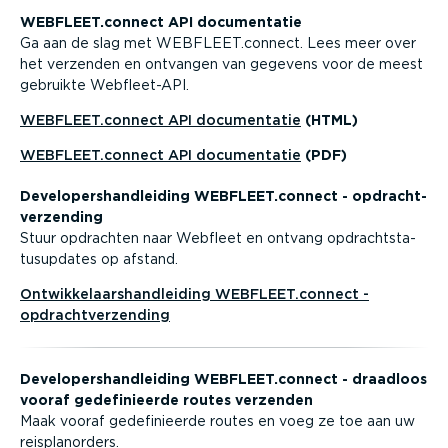
WEBFLEET.connect API documen­tatie
Ga aan de slag met WEBFLEET.connect. Lees meer over
het verzenden en ontvangen van gegevens voor de meest
gebruikte Webfleet-API.
WEBFLEET.connect API documen­tatie
(HTML)
WEBFLEET.connect API documen­tatie
(PDF)
Devel­o­pers­hand­leiding WEBFLEET.connect - opdracht­
ver­zending
Stuur opdrachten naar Webfleet en ontvang opdracht­sta­
tu­sup­dates op afstand.
Ontwik­ke­laars­hand­leiding WEBFLEET.connect -
opdracht­ver­zending
Devel­o­pers­hand­leiding WEBFLEET.connect - draadloos
vooraf gedefi­ni­eerde routes verzenden
Maak vooraf gedefi­ni­eerde routes en voeg ze toe aan uw
reisplanorders.