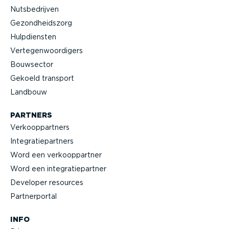
Nutsbe­drijven
Gezond­heidszorg
Hulpdiensten
Verte­gen­woor­digers
Bouwsector
Gekoeld transport
Landbouw
PARTNERS
Verkoop­partners
Integra­tie­partners
Word een verkoop­partner
Word een integra­tie­partner
Developer resources
Partner­portal
INFO