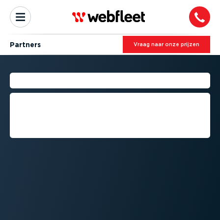
Partners
Vraag naar onze prijzen
DEVELOPER RESOURCES
Alles wat u nodig hebt om software en
hardware te integreren met Webfleet
en de bijbe­ho­rende voertuig­volg­sys­
temen.