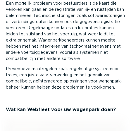
Een mogelijk probleem voor bestuurders is de kaart die
verloren kan gaan en de registratie van rij- en rusttijden kan
belemmeren. Technische storingen zoals softwa­res­to­ringen
of verbin­dings­fouten kunnen ook de gegevens­re­gi­stratie
verstoren. Regelmatige updates en kalibraties kunnen
leiden tot stilstand van het voertuig, wat weer leidt tot
extra ongemak. Wagen­park­be­heerders kunnen moeite
hebben met het integreren van tacho­graaf­ge­gevens met
andere voertuig­ge­gevens, vooral als systemen niet
compatibel zijn met andere software.
Preventieve maatregelen zoals regelmatige systeem­con­
troles, een juiste kaart­ver­werking en het gebruik van
compatibele, geïnte­greerde oplossingen voor wagen­park­
beheer kunnen helpen deze problemen te voorkomen.
Wat kan Webfleet voor uw wagenpark doen?