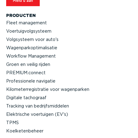
Meld u aan
PRODUCTEN
Fleet management
Voertuig­volg­systeem
Volgsysteem voor auto's
Wagen­par­kop­ti­ma­li­satie
Workflow Management
Groen en veilig rijden
PREMIUM.connect
Profes­si­onele navigatie
Kilome­ter­re­gi­stratie voor wagenparken
Digitale tachograaf
Tracking van bedrijfs­mid­delen
Elektrische voertuigen (EV's)
TPMS
Koelke­ten­beheer