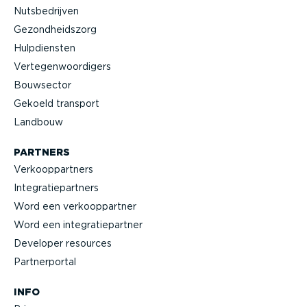
Nutsbe­drijven
Gezond­heidszorg
Hulpdiensten
Verte­gen­woor­digers
Bouwsector
Gekoeld transport
Landbouw
PARTNERS
Verkoop­partners
Integra­tie­partners
Word een verkoop­partner
Word een integra­tie­partner
Developer resources
Partner­portal
INFO