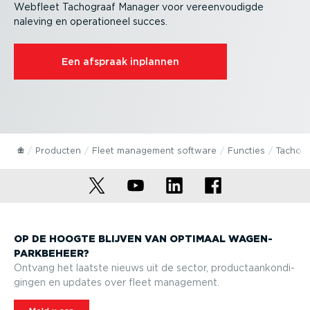
Webfleet Tachograaf Manager voor vereen­vou­digde
naleving en opera­ti­oneel succes.
Een afspraak inplannen
Producten
Fleet management software
Functies
Tachog
OP DE HOOGTE BLIJVEN VAN OPTIMAAL WAGEN­
PARK­BEHEER?
Ontvang het laatste nieuws uit de sector, product­aan­kon­di­
gingen en updates over fleet management.