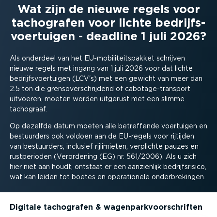
Wat zijn de nieuwe regels voor
tachografen voor lichte bedrijfs­
voer­tuigen - deadline 1 juli 2026?
Als onderdeel van het EU-mo­bi­li­teits­pakket schrijven
nieuwe regels met ingang van 1 juli 2026 voor dat lichte
bedrijfs­voer­tuigen (LCV's) met een gewicht van meer dan
2.5 ton die grens­over­schrijdend of cabota­ge-­transport
uitvoeren, moeten worden uitgerust met een slimme
tachograaf.
Op dezelfde datum moeten alle betreffende voertuigen en
bestuurders ook voldoen aan de EU-regels voor rijtijden
van bestuurders, inclusief rijlimieten, verplichte pauzes en
rustpe­rioden (Verordening (EG) nr. 561/2006). Als u zich
hier niet aan houdt, ontstaat er een aanzienlijk bedrijfs­risico,
wat kan leiden tot boetes en opera­ti­onele onder­bre­kingen.
Digitale tachografen & wagen­park­voor­schriften