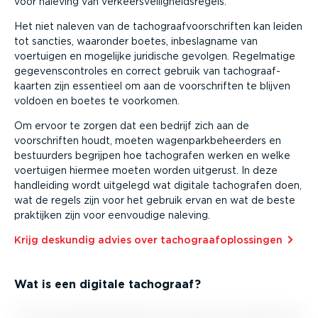
voor naleving van verkeers­vei­lig­heids­regels.
Het niet naleven van de tacho­graaf­voor­schriften kan leiden
tot sancties, waaronder boetes, inbeslagname van
voertuigen en mogelijke juridische gevolgen. Regelmatige
gegevens­con­troles en correct gebruik van tacho­graaf­
kaarten zijn essentieel om aan de voorschriften te blijven
voldoen en boetes te voorkomen.
Om ervoor te zorgen dat een bedrijf zich aan de
voorschriften houdt, moeten wagen­park­be­heerders en
bestuurders begrijpen hoe tachografen werken en welke
voertuigen hiermee moeten worden uitgerust. In deze
handleiding wordt uitgelegd wat digitale tachografen doen,
wat de regels zijn voor het gebruik ervan en wat de beste
praktijken zijn voor eenvoudige naleving.
Krijg deskundig advies over tacho­graaf­op­los­singen⁠
Wat is een digitale tachograaf?