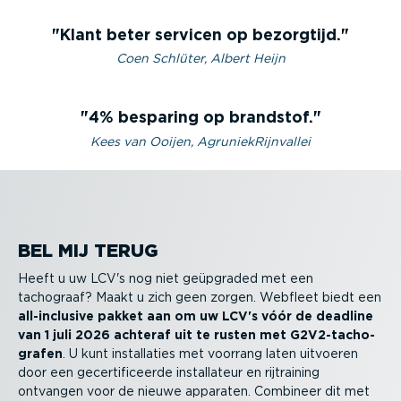
Klant beter servicen op bezorgtijd.
Coen Schlüter, Albert Heijn
4% besparing op brandstof.
Kees van Ooijen, AgruniekRijnvallei
BEL MIJ TERUG
Heeft u uw LCV's nog niet geüpgraded met een
tachograaf? Maakt u zich geen zorgen. Webfleet biedt een
all-in­clusive pakket aan om uw LCV's vóór de deadline
van 1 juli 2026 achteraf uit te rusten met G2V2-tacho­
grafen
. U kunt instal­laties met voorrang laten uitvoeren
door een gecer­ti­fi­ceerde instal­lateur en rijtraining
ontvangen voor de nieuwe apparaten. Combineer dit met