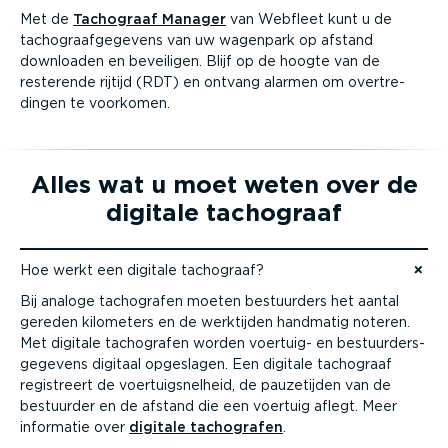
Met de
Tachograaf Manager
van Webfleet kunt u de
tacho­graaf­ge­gevens van uw wagenpark op afstand
downloaden en beveiligen. Blijf op de hoogte van de
resterende rijtijd (RDT) en ontvang alarmen om overtre­
dingen te voorkomen.
Alles wat u moet weten over de
digitale tachograaf
Hoe werkt een digitale tachograaf?
Naar content gaan
Bij analoge tachografen moeten bestuurders het aantal
gereden kilometers en de werktijden handmatig noteren.
Met digitale tachografen worden voertuig- en bestuur­ders­
ge­gevens digitaal opgeslagen. Een digitale tachograaf
registreert de voertuig­snelheid, de pauzetijden van de
bestuurder en de afstand die een voertuig aflegt. Meer
informatie over
digitale tachografen
.