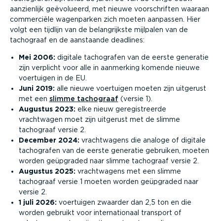
aanzienlijk geëvolueerd, met nieuwe voorschriften waaraan
commerciële wagenparken zich moeten aanpassen. Hier
volgt een tijdlijn van de belang­rijkste mijlpalen van de
tachograaf en de aanstaande deadlines:
Mei 2006:
digitale tachografen van de eerste generatie
zijn verplicht voor alle in aanmerking komende nieuwe
voertuigen in de EU.
Juni 2019:
alle nieuwe voertuigen moeten zijn uitgerust
met een
slimme tachograaf
(versie 1).
Augustus 2023:
elke nieuw geregi­streerde
vrachtwagen moet zijn uitgerust met de slimme
tachograaf versie 2.
December 2024:
vracht­wagens die analoge of digitale
tachografen van de eerste generatie gebruiken, moeten
worden geüpgraded naar slimme tachograaf versie 2.
Augustus 2025:
vracht­wagens met een slimme
tachograaf versie 1 moeten worden geüpgraded naar
versie 2.
1 juli 2026:
voertuigen zwaarder dan 2,5 ton en die
worden gebruikt voor inter­na­ti­onaal transport of