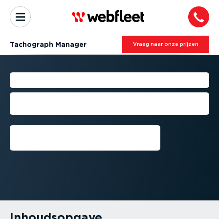
Tachograph Manager
Vraag naar onze prijzen
DIGITALE TACHOGRAFEN
Een handleiding voor tachografen en
regelgeving
Praat met een expert
Inhouds­opgave