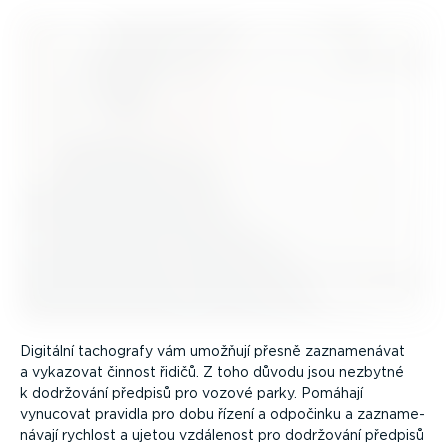
Digitální tachografy vám umožňují přesně zazna­me­návat
a vykazovat činnost řidičů. Z toho důvodu jsou nezbytné
k dodržování předpisů pro vozové parky. Pomáhají
vynucovat pravidla pro dobu řízení a odpočinku a zazna­me­
návají rychlost a ujetou vzdálenost pro dodržování předpisů