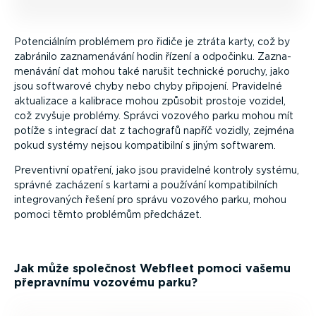
Poten­ci­álním problémem pro řidiče je ztráta karty, což by
zabránilo zazna­me­návání hodin řízení a odpočinku. Zazna­
me­návání dat mohou také narušit technické poruchy, jako
jsou softwarové chyby nebo chyby připojení. Pravidelné
aktualizace a kalibrace mohou způsobit prostoje vozidel,
což zvyšuje problémy. Správci vozového parku mohou mít
potíže s integrací dat z tachografů napříč vozidly, zejména
pokud systémy nejsou kompa­ti­bilní s jiným softwarem.
Preventivní opatření, jako jsou pravidelné kontroly systému,
správné zacházení s kartami a používání kompa­ti­bilních
integro­vaných řešení pro správu vozového parku, mohou
pomoci těmto problémům předcházet.
Jak může společnost Webfleet pomoci vašemu
přepravnímu vozovému parku?