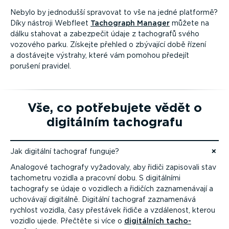
Nebylo by jednodušší spravovat to vše na jedné platformě?
Díky nástroji Webfleet
Tachograph Manager
můžete na
dálku stahovat a zabezpečit údaje z tachografů svého
vozového parku. Získejte přehled o zbývající době řízení
a dostávejte výstrahy, které vám pomohou předejít
porušení pravidel.
Vše, co potřebujete vědět o
digitálním tachografu
Jak digitální tachograf funguje?
Přejít na obsah
Analogové tachografy vyžadovaly, aby řidiči zapisovali stav
tachometru vozidla a pracovní dobu. S digitálními
tachografy se údaje o vozidlech a řidičích zazna­me­návají a
uchovávají digitálně. Digitální tachograf zaznamenává
rychlost vozidla, časy přestávek řidiče a vzdálenost, kterou
vozidlo ujede. Přečtěte si více o
digitálních tacho­