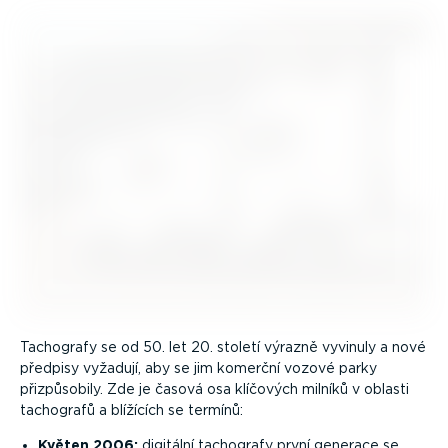
Tachografy se od 50. let 20. století výrazně vyvinuly a nové
předpisy vyžadují, aby se jim komerční vozové parky
přizpů­sobily. Zde je časová osa klíčových milníků v oblasti
tachografů a blížících se termínů:
Květen 2006:
digitální tachografy první generace se