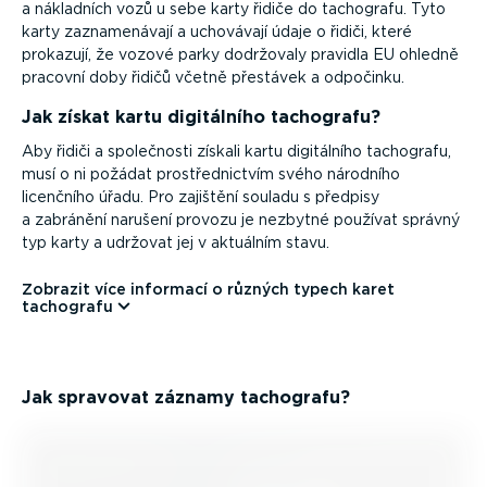
a nákladních vozů u sebe karty řidiče do tachografu. Tyto
karty zazna­me­návají a uchovávají údaje o řidiči, které
prokazují, že vozové parky dodržovaly pravidla EU ohledně
pracovní doby řidičů včetně přestávek a odpočinku.
Jak získat kartu digitálního tachografu?
Aby řidiči a společnosti získali kartu digitálního tachografu,
musí o ni požádat prostřed­nictvím svého národního
licenčního úřadu. Pro zajištění souladu s předpisy
a zabránění narušení provozu je nezbytné používat správný
typ karty a udržovat jej v aktuálním stavu.
Zobrazit více informací o různých typech karet
tachografu
Jak spravovat záznamy tachografu?