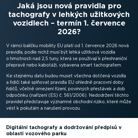
Jaká jsou nová pravidla pro
tachografy v lehkých užitkových
vozidlech – termín 1. července
2026?
V rámci balíčku mobility EU platí od 1. července 2026 nová
pravidla, podle nichž musí být lehká užitková vozidla
o hmotnosti nad 2,5 tuny, která se používají k přeshra­niční
přepravě nebo kabotáži, vybavena smart tachografem.
Ke stejnému datu budou muset všechna dotčená vozidla
a řidiči také splňovat pravidla EU ohledně pracovní doby
řidičů, včetně omezení řízení, povinných přestávek a dob
odpočinku (nařízení (ES) č. 561/2006). Nedodržení těchto
pravidel představuje významné obchodní riziko, které může
vést k pokutám a narušení provozu.
Digitální tachografy a dodržování předpisů v
oblasti vozového parku