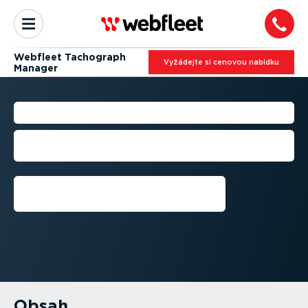
Webfleet Tachograph
Vyžádejte si cenovou nabídku
Manager
DIGITÁLNÍ TACHOGRAFY
Průvodce tachografy a souvi­se­jícími
předpisy
Tal med en ekspert
Obsah