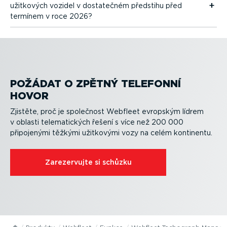
užitkových vozidel v dostatečném předstihu před
termínem v roce 2026?
POŽÁDAT O ZPĚTNÝ TELEFONNÍ
HOVOR
Zjistěte, proč je společnost Webfleet evropským lídrem
v oblasti telema­tických řešení s více než 200 000
připojenými těžkými užitkovými vozy na celém kontinentu.
Zarezer­vujte si schůzku