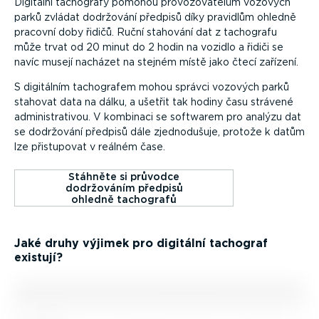
Digitální tachografy pomohou provo­zo­va­telům vozových
parků zvládat dodržování předpisů díky pravidlům ohledně
pracovní doby řidičů. Ruční stahování dat z tachografu
může trvat od 20 minut do 2 hodin na vozidlo a řidiči se
navíc musejí nacházet na stejném místě jako čtecí zařízení.
S digitálním tachografem mohou správci vozových parků
stahovat data na dálku, a ušetřit tak hodiny času strávené
adminis­tra­tivou. V kombinaci se softwarem pro analýzu dat
se dodržování předpisů dále zjedno­dušuje, protože k datům
lze přistupovat v reálném čase.
Stáhněte si průvodce
dodržováním předpisů
ohledně tachografů
Jaké druhy výjimek pro digitální tachograf
existují?