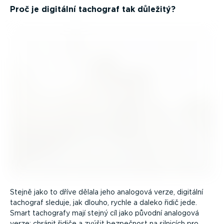
Proč je digitální tachograf tak důležitý?
Stejně jako to dříve dělala jeho analogová verze, digitální
tachograf sleduje, jak dlouho, rychle a daleko řidič jede.
Smart tachografy mají stejný cíl jako původní analogová
verze: chránit řidiče a zvýšit bezpečnost na silnicích pro