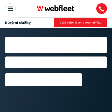
Kurýrní služby
Vyžádejte si cenovou nabídku
SPRÁVA VOZOVÉHO PARKU
PRO KURÝRNÍ SLUŽBY
S využitím GPS sledujte svá vozidla
a expedici a zajistěte si včasná doručení
Požádejte o bezplatnou
zkušební verzi⁠