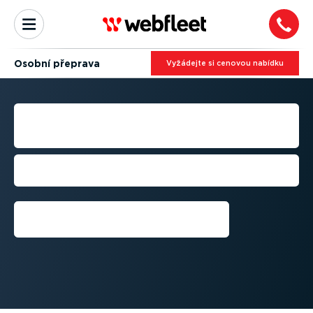
Osobní přeprava
Vyžádejte si cenovou nabídku
SPRÁVA VOZOVÉHO PARKU
PRO OSOBNÍ PŘEPRAVU
Zlepšete bezpečnost, dodržujte
předpisy a snižte zpoždění
Vyzkoušet