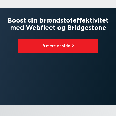
Boost din brænd­sto­f­ef­fek­ti­vitet
med Webfleet og Bridgestone
Få mere at vide⁠