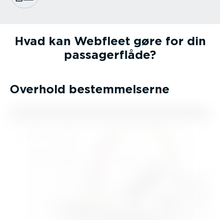
Hvad kan Webfleet gøre for din
passa­ger­flåde?
Overhold bestem­mel­serne