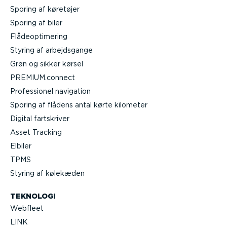
Sporing af køretøjer
Sporing af biler
Flåde­op­ti­mering
Styring af arbejds­gange
Grøn og sikker kørsel
PREMIUM.connect
Profes­sionel navigation
Sporing af flådens antal kørte kilometer
Digital fartskriver
Asset Tracking
Elbiler
TPMS
Styring af kølekæden
TEKNOLOGI
Webfleet
LINK