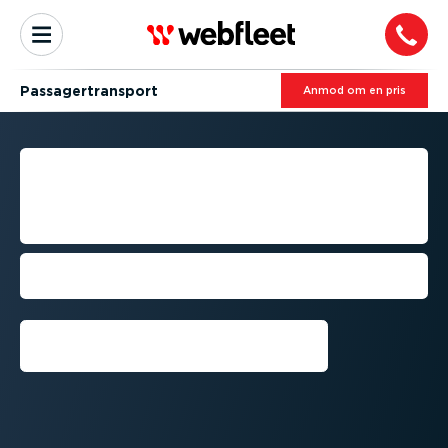
Passa­ger­transport
Anmod om en pris
FLÅDESTYRING TIL PASSA­
GER­TRANS­PORTVIRK­SOM­
HEDER
Optimer sikkerheden, overhold lovgiv­
ningen, og reducer forsin­kelser
Få en demon­stration