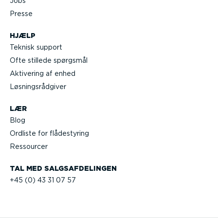
Jobs
Presse
HJÆLP
Teknisk support
Ofte stillede spørgsmål
Aktivering af enhed
Løsnings­rå­d­giver
LÆR
Blog
Ordliste for flådestyring
Ressourcer
TAL MED SALGS­AF­DE­LINGEN
+45 (0) 43 31 07 57