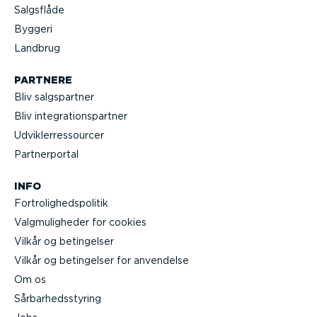
Salgsflåde
Byggeri
Landbrug
PARTNERE
Bliv salgs­partner
Bliv integra­tions­partner
Udvik­lerre­s­sourcer
Partner­portal
INFO
Fortro­lig­heds­po­litik
Valgmu­lig­heder for cookies
Vilkår og betingelser
Vilkår og betingelser for anvendelse
Om os
Sårbar­heds­styring