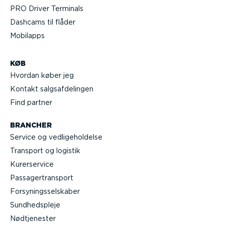
PRO Driver Terminals
Dashcams til flåder
Mobilapps
KØB
Hvordan køber jeg
Kontakt salgs­af­de­lingen
Find partner
BRANCHER
Service og vedli­ge­hol­delse
Transport og logistik
Kurer­service
Passa­ger­transport
Forsy­nings­sel­skaber
Sundheds­pleje
Nødtje­nester