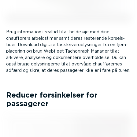
Brug information i realtid til at holde øje med dine
chaufførers arbejds­timer samt deres resterende kørsels­
tider. Download digitale fartskri­vero­p­lys­ninger fra en fjern­
pla­cering og brug Webfleet Tachograph Manager til at
arkivere, analysere og dokumentere overhol­delse. Du kan
også bruge oplys­nin­gerne til at overvåge chauf­fø­rernes
adfærd og sikre, at deres passagerer ikke er i fare på turen.
Reducer forsin­kelser for
passagerer