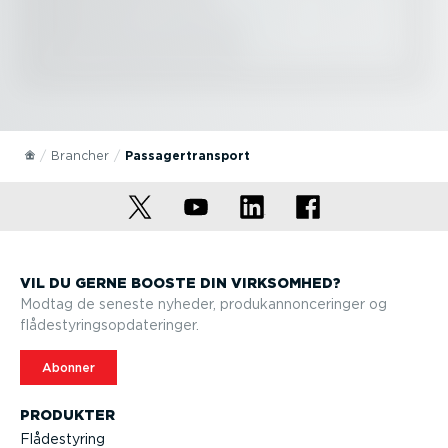
Brancher
Passa­ger­transport
VIL DU GERNE BOOSTE DIN VIRKSOMHED?
Modtag de seneste nyheder, produkan­non­ce­ringer og
flådesty­rings­op­da­te­ringer.
Abonner
PRODUKTER
Flådestyring