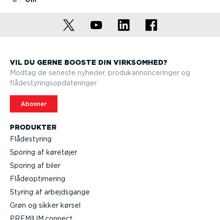
VIL DU GERNE BOOSTE DIN VIRKSOMHED?
Modtag de seneste nyheder, produkan­non­ce­ringer og
flådesty­rings­op­da­te­ringer.
Abonner
PRODUKTER
Flådestyring
Sporing af køretøjer
Sporing af biler
Flåde­op­ti­mering
Styring af arbejds­gange
Grøn og sikker kørsel
PREMIUM.connect