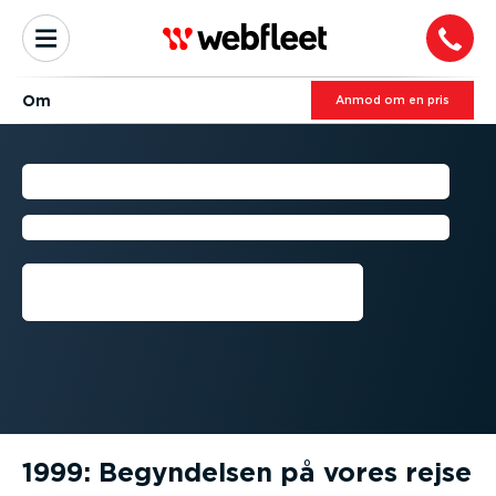
Om
Anmod om en pris
HISTORIEN OM WEBFLEET
Vi har drevet virksomhed siden 1999
Kontakt os
1999: Begyndelsen på vores rejse