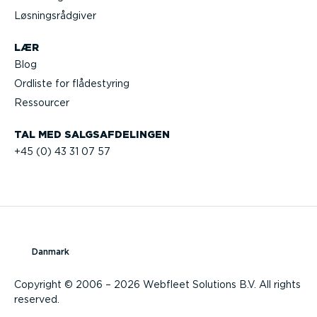
Løsnings­rå­d­giver
LÆR
Blog
Ordliste for flådestyring
Ressourcer
TAL MED SALGS­AF­DE­LINGEN
+45 (0) 43 31 07 57
Danmark
Copyright © 2006 – 2026 Webfleet Solutions B.V. All rights
reserved.