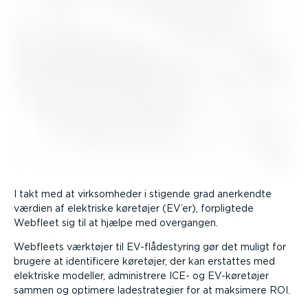
I takt med at virksom­heder i stigende grad anerkendte
værdien af elektriske køretøjer (EV’er), forpligtede
Webfleet sig til at hjælpe med overgangen.
Webfleets værktøjer til EV-flå­destyring gør det muligt for
brugere at identi­ficere køretøjer, der kan erstattes med
elektriske modeller, admini­strere ICE- og EV-kø­re­tøjer
sammen og optimere ladestra­tegier for at maksimere ROI.