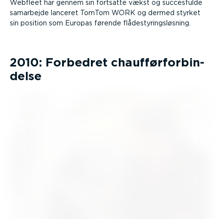
Webfleet har gennem sin fortsatte vækst og succesfulde
samarbejde lanceret TomTom WORK og dermed styrket
sin position som Europas førende flådesty­rings­løsning.
2010: Forbedret chauf­før­for­bin­
delse