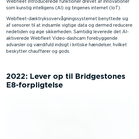
Webfleet intro­du­cerede funktioner drevet af innova­tioner
som kunstig intelligens (AI) og tingenes internet (IoT).
Webfle­et-­dæk­tryks­over­våg­nings­sy­stemet benyttede sig
af sensorer til at indsamle vigtige data og dermed reducere
nedetiden og øge sikkerheden. Samtidig leverede det AI-
ak­ti­verede Webfleet Video-­dashcam forebyg­gende
advarsler og værdifuld indsigt i kritiske hændelser, hvilket
beskytter chauffører og gods.
2022: Lever op til Bridge­stones
E8-forplig­telse