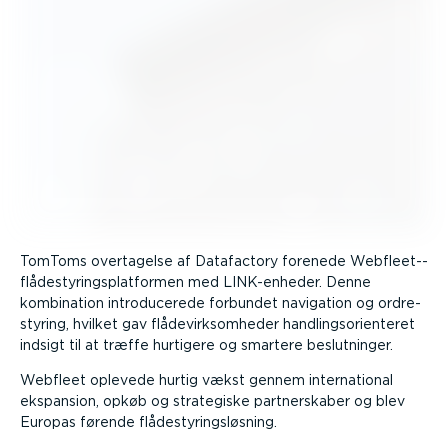
TomToms overtagelse af Datafactory forenede Webfle­et-­
flå­desty­rings­plat­formen med LINK-en­heder. Denne
kombination intro­du­cerede forbundet navigation og ordre­
styring, hvilket gav flåde­virk­som­heder handlings­o­ri­en­teret
indsigt til at træffe hurtigere og smartere beslut­ninger.
Webfleet oplevede hurtig vækst gennem inter­na­tional
ekspansion, opkøb og strategiske partner­skaber og blev
Europas førende flådesty­rings­løsning.