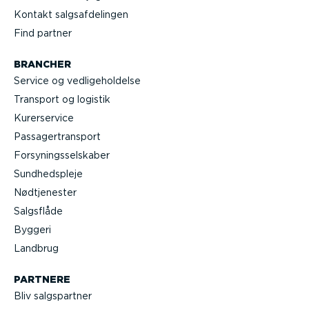
Kontakt salgs­af­de­lingen
Find partner
BRANCHER
Service og vedli­ge­hol­delse
Transport og logistik
Kurer­service
Passa­ger­transport
Forsy­nings­sel­skaber
Sundheds­pleje
Nødtje­nester
Salgsflåde
Byggeri
Landbrug
PARTNERE
Bliv salgs­partner