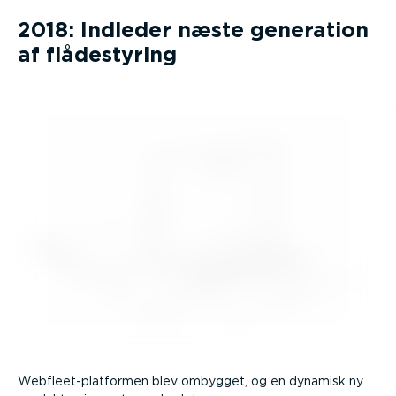
2018: Indleder næste generation
af flådestyring
Webfle­et-­p­lat­formen blev ombygget, og en dynamisk ny