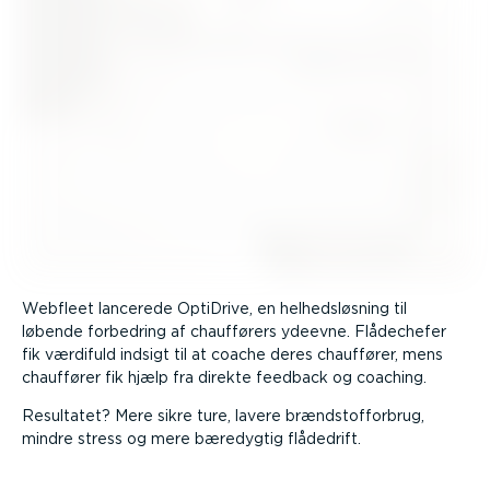
Webfleet lancerede OptiDrive, en helheds­løsning til
løbende forbedring af chaufførers ydeevne. Flådechefer
fik værdifuld indsigt til at coache deres chauffører, mens
chauffører fik hjælp fra direkte feedback og coaching.
Resultatet? Mere sikre ture, lavere brænd­stof­forbrug,
mindre stress og mere bæredygtig flådedrift.