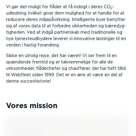
Vi gør det muligt for flåder at få indsigt i deres CO
-
2
udledning, hvilket giver dem mulighed for at handle for at
reducere deres miljøpå­virkning. Intel­li­gente byer benytter
sig af vores data til at forbedre sikkerheden og bæredyg­
tig­heden. Ved at indgå partnerskab med tradi­tio­nelle og
nye tjene­steud­bydere leverer vi innovative løsninger til en
verden i hastig forandring.
Sikke en utrolig rejse, det har været! Vi ser frem til en
spændende fremtid og er taknem­melige for alle de
virksom­heder, flådechefer og chauffører, der har haft tillid
til Webfleet siden 1999. Det er en ære at være en del af
denne succes­hi­storie!
Vores mission