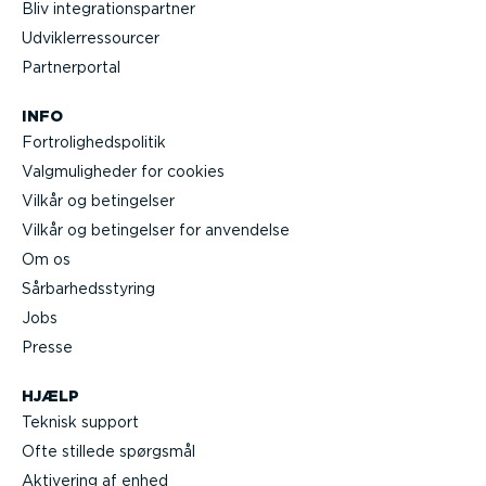
Bliv integra­tions­partner
Udvik­lerre­s­sourcer
Partner­portal
INFO
Fortro­lig­heds­po­litik
Valgmu­lig­heder for cookies
Vilkår og betingelser
Vilkår og betingelser for anvendelse
Om os
Sårbar­heds­styring
Jobs
Presse
HJÆLP
Teknisk support
Ofte stillede spørgsmål
Aktivering af enhed