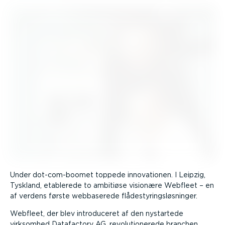
Under dot-com-­boomet toppede innova­tionen. I Leipzig,
Tyskland, etablerede to ambitiøse visionære Webfleet – en
af verdens første webbaserede flådesty­rings­løs­ninger.
Webfleet, der blev intro­du­ceret af den nystartede
virksomhed Datafactory AG, revolu­tio­nerede branchen.