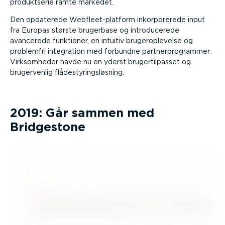
produkt­serie ramte markedet.
Den opdaterede Webfle­et-­p­latform inkorpo­rerede input
fra Europas største brugerbase og intro­du­cerede
avancerede funktioner, en intuitiv brugero­p­le­velse og
problemfri integration med forbundne partner­pro­grammer.
Virksom­heder havde nu en yderst bruger­til­passet og
bruger­venlig flådesty­rings­løsning.
2019: Går sammen med
Bridgestone