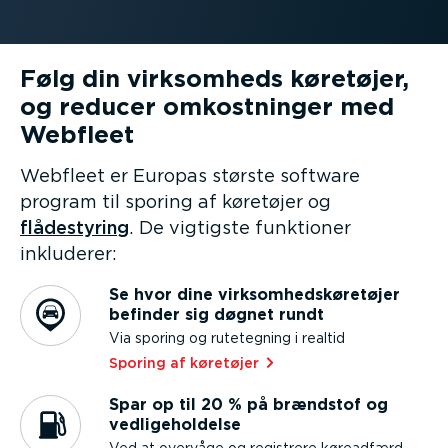
Følg din virksomheds køretøjer,
og reducer omkost­ninger med
Webfleet
Webfleet er Europas største software
program til sporing af køretøjer og
flådestyring
. De vigtigste funktioner
inkluderer:
Se hvor dine virksom­heds­kø­re­tøjer
befinder sig døgnet rundt
Via sporing og rutetegning i realtid
Sporing af køretøjer⁠
Spar op til 20 % på brændstof og
vedli­ge­hol­delse