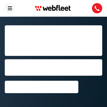
REDUCERING AF DINE
BRÆND­STO­FOM­KOST­
NINGER ER BARE
BEGYNDELSEN
Find ud af, hvorfor Webfleet forbinder
flere køretøjer end nogen anden
flådesty­rings­løsning i Europa
Anmod om en gratis prøve­pe­
riode⁠