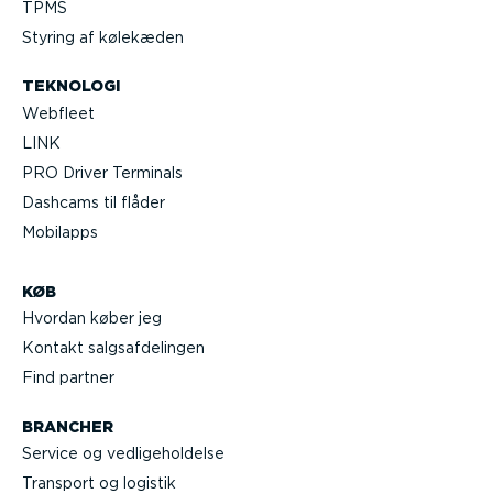
TPMS
Styring af kølekæden
TEKNOLOGI
Webfleet
LINK
PRO Driver Terminals
Dashcams til flåder
Mobilapps
KØB
Hvordan køber jeg
Kontakt salgs­af­de­lingen
Find partner
BRANCHER
Service og vedli­ge­hol­delse
Transport og logistik