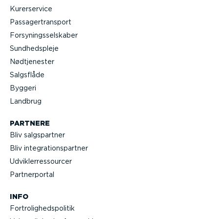
Kurer­service
Passa­ger­transport
Forsy­nings­sel­skaber
Sundheds­pleje
Nødtje­nester
Salgsflåde
Byggeri
Landbrug
PARTNERE
Bliv salgs­partner
Bliv integra­tions­partner
Udvik­lerre­s­sourcer
Partner­portal
INFO
Fortro­lig­heds­po­litik