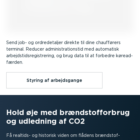
Send job- og ordre­de­taljer direkte til dine chaufførers
terminal. Reducer admini­stra­tionstid med automatisk
arbejds­tids­re­gi­strering, og brug data til at forbedre køread­
færden.
Styring af arbejds­gange
Hold øje med brænd­stof­forbrug
og udledning af CO2
Få realtids- og historisk viden om flådens brænd­stof­