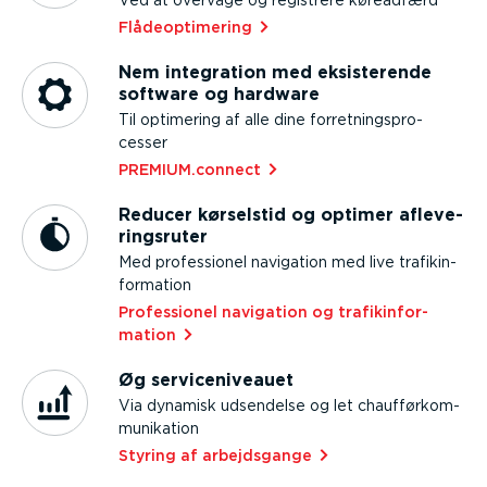
Ved at overvåge og registrere køreadfærd
Flåde­op­ti­mering⁠
Nem integration med eksiste­rende
software og hardware
Til optimering af alle dine forret­nings­pro­
cesser
PREMIUM.connect⁠
Reducer kørselstid og optimer afleve­
rings­ruter
Med profes­sionel navigation med live trafik­in­
for­mation
Profes­sionel navigation og trafik­in­for­
mation⁠
Øg servi­ce­ni­veauet
Via dynamisk udsendelse og let chauf­førkom­
mu­ni­kation
Styring af arbejds­gange⁠