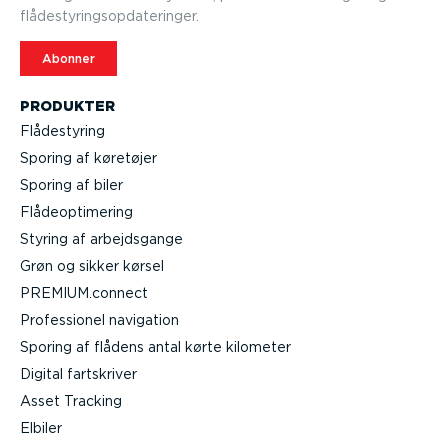
flådesty­rings­op­da­te­ringer.
Abonner
PRODUKTER
Flådestyring
Sporing af køretøjer
Sporing af biler
Flåde­op­ti­mering
Styring af arbejds­gange
Grøn og sikker kørsel
PREMIUM.connect
Profes­sionel navigation
Sporing af flådens antal kørte kilometer
Digital fartskriver
Asset Tracking
Elbiler