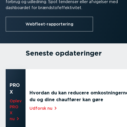
forbrug og udledning. Spot tendenser eller afvigelser med
dashboardet for brænd­sto­f­ef­fek­ti­vitet.
Webfleet-rappor­tering
Seneste opdate­ringer
PRO
X
Hvordan du kan reducere omkost­nin­gern
du og dine chauffører kan gøre
Oplev
PRO
Udforsk nu⁠
X
nu⁠