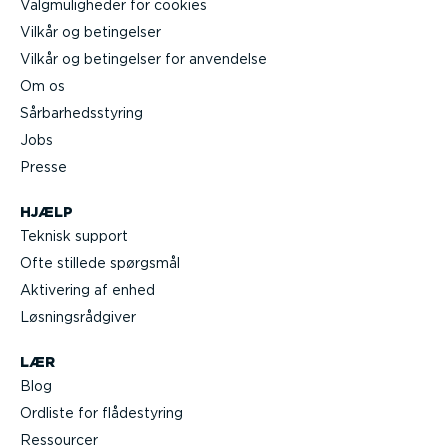
Valgmu­lig­heder for cookies
Vilkår og betingelser
Vilkår og betingelser for anvendelse
Om os
Sårbar­heds­styring
Jobs
Presse
HJÆLP
Teknisk support
Ofte stillede spørgsmål
Aktivering af enhed
Løsnings­rå­d­giver
LÆR
Blog
Ordliste for flådestyring
Ressourcer