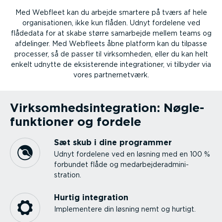
Med Webfleet kan du arbejde smartere på tværs af hele
organi­sa­tionen, ikke kun flåden. Udnyt fordelene ved
flådedata for at skabe større samarbejde mellem teams og
afdelinger. Med Webfleets åbne platform kan du tilpasse
processer, så de passer til virksom­heden, eller du kan helt
enkelt udnytte de eksiste­rende integra­tioner, vi tilbyder via
vores partner­netværk.
Virksom­heds­in­te­gration: Nøgle­
funk­tioner og fordele
Sæt skub i dine programmer
Udnyt fordelene ved en løsning med en 100 %
forbundet flåde og medar­bej­de­rad­mi­ni­
stration.
Hurtig integration
Imple­mentere din løsning nemt og hurtigt.