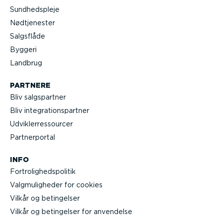
Sundheds­pleje
Nødtje­nester
Salgsflåde
Byggeri
Landbrug
PARTNERE
Bliv salgs­partner
Bliv integra­tions­partner
Udvik­lerre­s­sourcer
Partner­portal
INFO
Fortro­lig­heds­po­litik
Valgmu­lig­heder for cookies
Vilkår og betingelser
Vilkår og betingelser for anvendelse