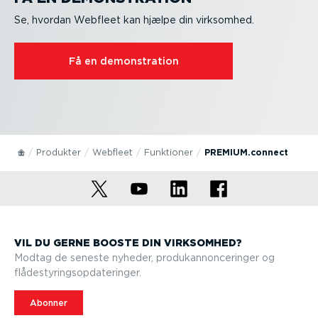
Se, hvordan Webfleet kan hjælpe din virksomhed.
Få en demon­stration
Produkter
Webfleet
Funktioner
PREMIUM.connect
VIL DU GERNE BOOSTE DIN VIRKSOMHED?
Modtag de seneste nyheder, produkan­non­ce­ringer og
flådesty­rings­op­da­te­ringer.
Abonner