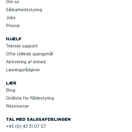
Om os
Sårbar­heds­styring
Jobs
Presse
HJÆLP
Teknisk support
Ofte stillede spørgsmål
Aktivering af enhed
Løsnings­rå­d­giver
LÆR
Blog
Ordliste for flådestyring
Ressourcer
TAL MED SALGS­AF­DE­LINGEN
+45 (0) 43 31 07 57