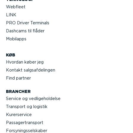
Webfleet
LINK
PRO Driver Terminals
Dashcams til flåder
Mobilapps
KØB
Hvordan køber jeg
Kontakt salgs­af­de­lingen
Find partner
BRANCHER
Service og vedli­ge­hol­delse
Transport og logistik
Kurer­service
Passa­ger­transport
Forsy­nings­sel­skaber