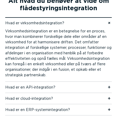
Alt hvad du behøver at vide om
flådesty­rings­in­te­gration
Hvad er virksom­heds­in­te­gration?
Gå til indhold
Virksom­heds­in­te­gration er en betegnelse for en proces,
hvor man kombinerer forskellige dele eller områder af en
virksomhed for at harmonisere driften. Det omfatter
integration af forskellige systemer, processer, funktioner og
afdelinger i en organi­sation med henblik på at forbedre
effek­ti­vi­teten og opnå fælles mål. Virksom­heds­in­te­gration
kan foregå i en enkelt virksomhed eller på tværs af flere
organi­sa­tioner, der indgår i en fusion, et opkøb eller et
strategisk partnerskab.
Hvad er en API-in­te­gration?
Hvad er cloud-in­te­gration?
Hvad er en ERP-sy­ste­min­te­gration?