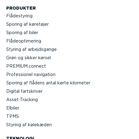
PRODUKTER
Flådestyring
Sporing af køretøjer
Sporing af biler
Flåde­op­ti­mering
Styring af arbejds­gange
Grøn og sikker kørsel
PREMIUM.connect
Profes­sionel navigation
Sporing af flådens antal kørte kilometer
Digital fartskriver
Asset Tracking
Elbiler
TPMS
Styring af kølekæden
TEKNOLOGI