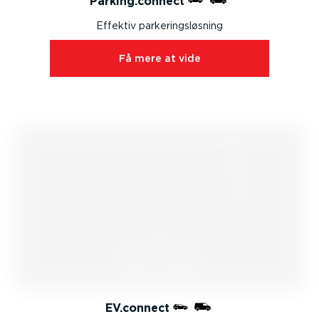
Parking.connect
Effektiv parke­rings­løsning
Få mere at vide
EV.connect