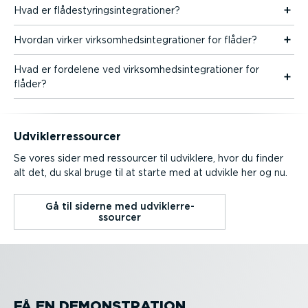
Hvad er flådesty­rings­in­te­gra­tioner?
Hvordan virker virksom­heds­in­te­gra­tioner for flåder?
Hvad er fordelene ved virksom­heds­in­te­gra­tioner for
flåder?
Udvik­lerre­s­sourcer
Se vores sider med ressourcer til udviklere, hvor du finder
alt det, du skal bruge til at starte med at udvikle her og nu.
Gå til siderne med udvik­lerre­
s­sourcer
FÅ EN DEMON­STRATION