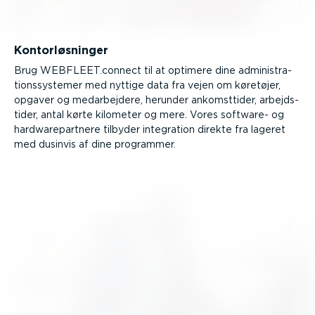
Kontor­løs­ninger
Brug WEBFLEET.connect til at optimere dine admini­stra­
tions­sy­stemer med nyttige data fra vejen om køretøjer,
opgaver og medar­bejdere, herunder ankomst­tider, arbejds­
tider, antal kørte kilometer og mere. Vores software- og
hardwa­re­partnere tilbyder integration direkte fra lageret
med dusinvis af dine programmer.