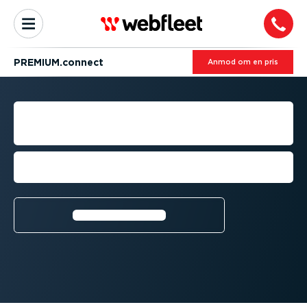
PREMIUM.connect
Anmod om en pris
VIRKSOM­HEDS­IN­TE­GRA­
TIONER
Øg din flådes effek­ti­vitet med premi­um­
løs­ninger fra tredje­parter
Få mere at vide⁠