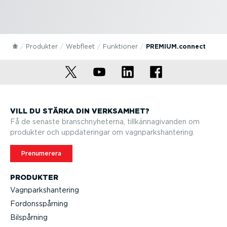
Produkter
Webfleet
Funktioner
PREMIUM.connect
VILL DU STÄRKA DIN VERKSAMHET?
Få de senaste branschny­he­terna, tillkän­na­gi­vanden om
produkter och uppda­te­ringar om vagnparks­han­tering.
Prenumerera
PRODUKTER
Vagnparks­han­tering
Fordons­spårning
Bilspårning