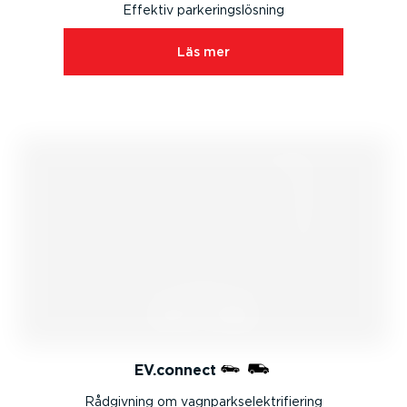
Effektiv parke­rings­lösning
Läs mer
EV.connect
Rådgivning om vagnpark­se­lekt­ri­fi­ering