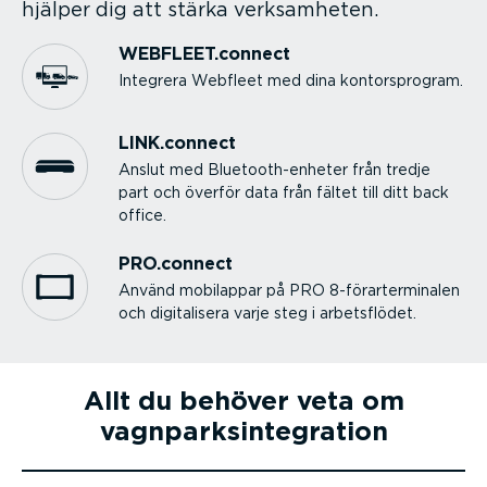
hjälper dig att stärka verksam­heten.
WEBFLEET.connect
Integrera Webfleet med dina kontors­program.
LINK.connect
Anslut med
Bluetoot­h-en­heter från tredje
part och överför data från fältet till ditt back
office.
PRO.connect
Använd mobilappar på PRO 8-förar­ter­mi­nalen
och digita­lisera varje steg i arbets­flödet.
Allt du behöver veta om
vagnpark­sin­teg­ration