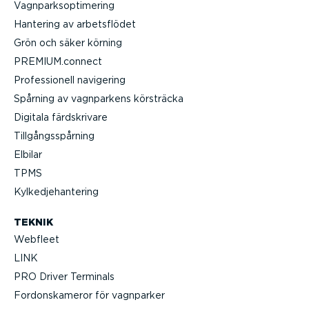
Vagnparksop­ti­mering
Hantering av arbets­flödet
Grön och säker körning
PREMIUM.connect
Profes­sionell navigering
Spårning av vagnparkens körsträcka
Digitala färdskrivare
Tillgångs­spårning
Elbilar
TPMS
Kylked­je­han­tering
TEKNIK
Webfleet
LINK
PRO Driver Terminals
Fordonska­meror för vagnparker