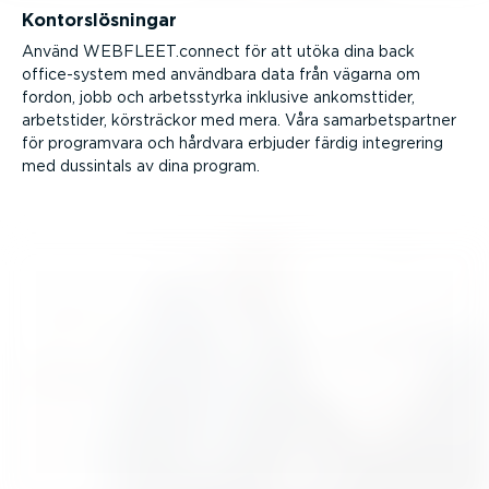
Kontors­lös­ningar
Använd WEBFLEET.connect för att utöka dina back
office-­system med användbara data från vägarna om
fordon, jobb och arbets­styrka inklusive ankomst­tider,
arbetstider, körsträckor med mera. Våra samar­bets­partner
för programvara och hårdvara erbjuder färdig integrering
med dussintals av dina program.