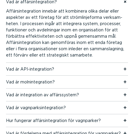
Vad är affärsin­teg­ration?
Hoppa till innehåll
Affärsin­teg­ration innebär att kombinera olika delar eller
aspekter av ett företag för att ström­lin­je­forma verksam­
heten. I processen ingår att integrera system, processer,
funktioner och avdelningar inom en organi­sation för att
förbättra effek­ti­vi­teten och uppnå gemensamma mål.
Affärsin­teg­ration kan genomföras inom ett enda företag
eller i flera organi­sa­tioner som inleder en samman­slagning,
ett förvärv eller ett strategiskt samarbete.
Vad är API-in­teg­ration?
Vad är molnin­teg­ration?
Vad är integration av affärs­system?
Vad är vagnpark­sin­teg­ration?
Hur fungerar affärsin­teg­ration för vagnparker?
Vad är fördelarna med affärsin­teg­ration för vagnparker?