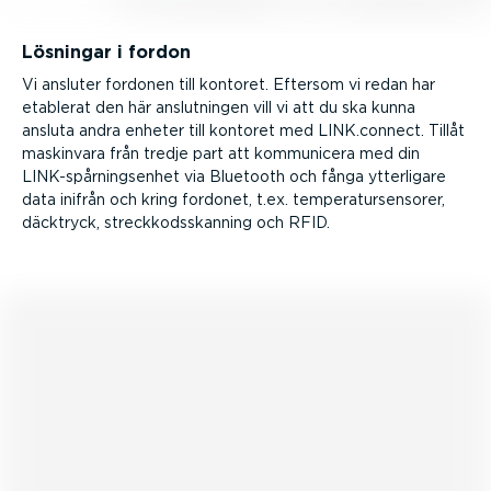
Lösningar i fordon
Vi ansluter fordonen till kontoret. Eftersom vi redan har
etablerat den här anslut­ningen vill vi att du ska kunna
ansluta andra enheter till kontoret med LINK.connect. Tillåt
maskinvara från tredje
part att kommunicera med din
LINK-­spår­nings­enhet via Bluetooth och fånga ytterligare
data inifrån och kring fordonet, t.ex. tempe­ra­tur­sen­sorer,
däcktryck, streck­kods­skanning och RFID.