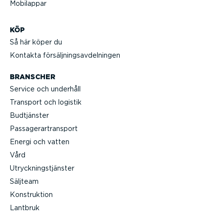
Mobilappar
KÖP
Så här köper du
Kontakta försälj­nings­av­del­ningen
BRANSCHER
Service och underhåll
Transport och logistik
Budtjänster
Passa­gerar­transport
Energi och vatten
Vård
Utryck­nings­tjänster
Säljteam
Konstruktion
Lantbruk