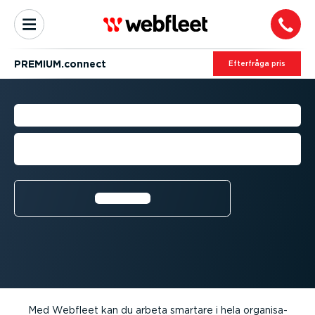
PREMIUM.connect
Efterfråga pris
AFFÄRSIN­TE­GRE­RINGAR
Höj vagnparkens effek­ti­vitet med
premi­um­lös­ningar från tredje part
Läs mer⁠
Med Webfleet kan du arbeta smartare i hela organi­sa­