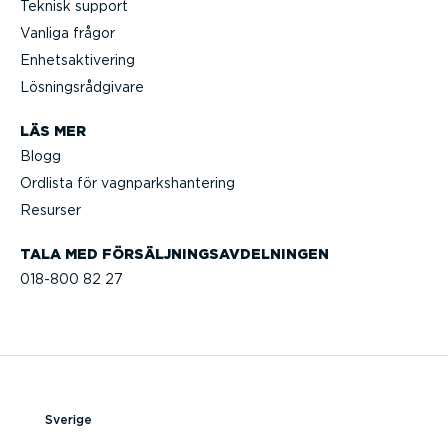
Teknisk support
Vanliga frågor
Enhets­ak­ti­vering
Lösnings­råd­givare
LÄS MER
Blogg
Ordlista för vagnparks­han­tering
Resurser
TALA MED FÖRSÄLJ­NINGS­AV­DEL­NINGEN
018-800 82 27
Sverige