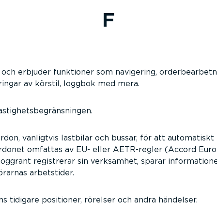
F
ar och erbjuder funktioner som navigering, orderbearbet
ttringar av körstil, loggbok med mera.
hastighetsbegränsningen.
rdon, vanligtvis lastbilar och bussar, för att automatiskt
ordonet omfattas av EU- eller AETR-regler (Accord Euro
noggrant registrerar sin verksamhet, sparar information
rarnas arbetstider.
s tidigare positioner, rörelser och andra händelser.