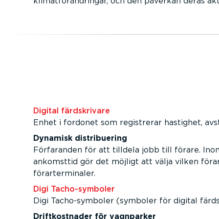
klimatförändringar, och den påverkan deras akt
Digital färdskrivare
Enhet i fordonet som registrerar hastighet, avst
Dynamisk distribuering
Förfaranden för att tilldela jobb till förare. I
ankomsttid gör det möjligt att välja vilken föra
förarterminaler.
Digi Tacho-symboler
Digi Tacho-symboler (symboler för digital färds
Driftkostnader för vagnparker