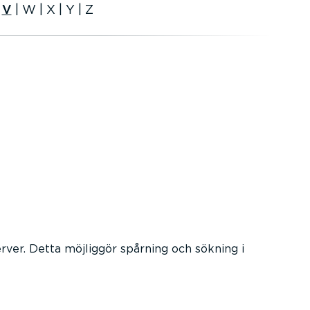
|
V
|
W
|
X
|
Y
|
Z
ver. Detta möjliggör spårning och sökning i