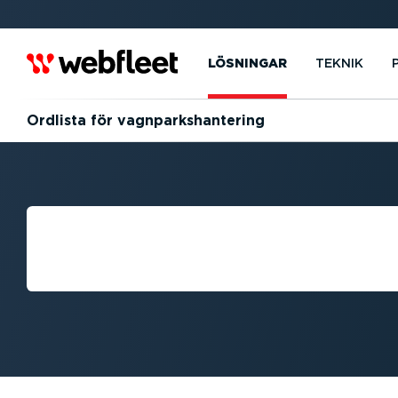
LÖSNINGAR
TEKNIK
Ordlista för vagnparks­han­tering
VAGNPARKS­HAN
ORDLISTA