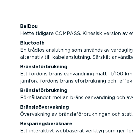
BeiDou
Hette tidigare COMPASS. Kinesisk version av et
Bluetooth
En trådlös anslutning som används av vardaglig
alternativ till kabelanslutning. Särskilt använ
Bränsleförbrukning
Ett fordons bränsleanvändning mätt i l/100 km 
jämföra fordons bränsleförbrukning och -effekt
Bränsleförbrukning
Förhållandet mellan bränsleanvändning och avv
Bränsleövervakning
Övervakning av bränsleförbrukningen och statis
Besparingsberäknare
Ett interaktivt webbaserat verktyg som ger fö