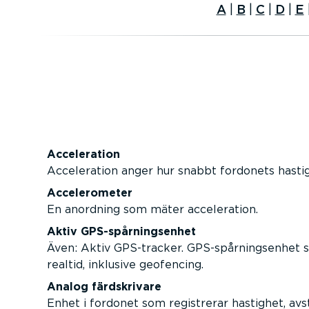
A
|
B
|
C
|
D
|
E
Acceleration
Acceleration anger hur snabbt fordonets hastigh
Accelerometer
En anordning som mäter acceleration.
Aktiv GPS-spårningsenhet
Även: Aktiv GPS-tracker. GPS-spårningsenhet so
realtid, inklusive geofencing.
Analog färdskrivare
Enhet i fordonet som registrerar hastighet, avs