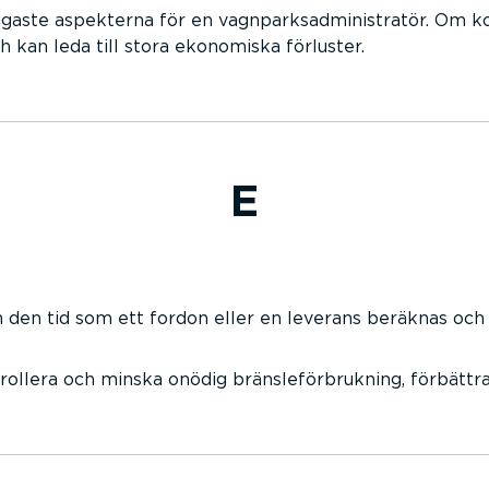
igaste aspekterna för en vagnparksadministratör. Om ko
kan leda till stora ekonomiska förluster.
E
en tid som ett fordon eller en leverans beräknas och f
rollera och minska onödig bränsleförbrukning, förbättr