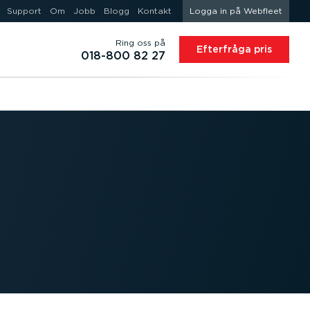
Support
Om
Jobb
Blogg
Kontakt
Logga in på Webfleet
Ring oss på
Efterfråga pris
018-800 82 27