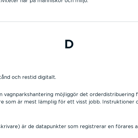
iviteter har på människor och miljö.
D
ånd och restid digitalt.
nom vagnparkshantering möjliggör det orderdistribuering fr
re som är mest lämplig för ett visst jobb. Instruktioner
krivare) är de datapunkter som registrerar en förares ak