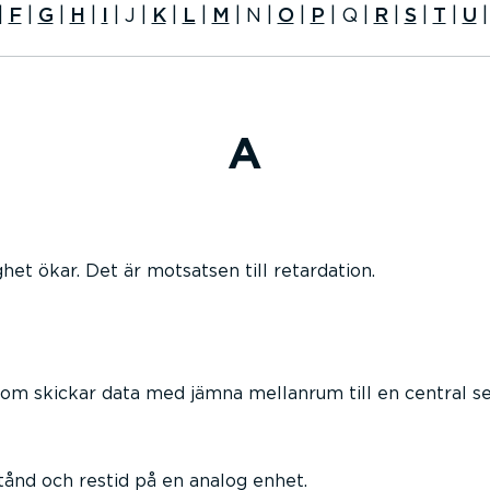
|
F
|
G
|
H
|
I
|
J
|
K
|
L
|
M
|
N
|
O
|
P
|
Q
|
R
|
S
|
T
|
U
A
et ökar. Det är motsatsen till retardation.
m skickar data med jämna mellanrum till en central ser
tånd och restid på en analog enhet.