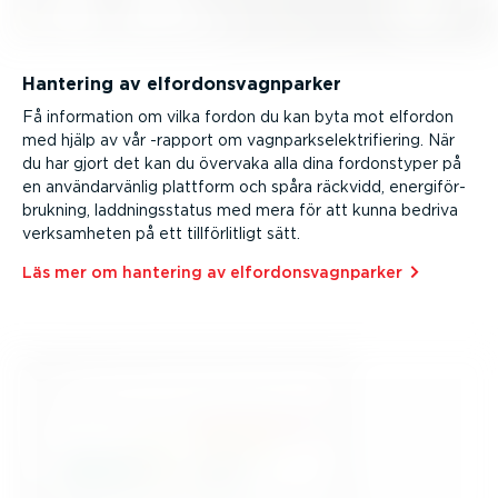
Hantering av elfor­don­s­vagn­parker
Få information om vilka fordon du kan byta mot elfordon
med hjälp av vår -rapport om vagnpark­se­lekt­ri­fi­ering. När
du har gjort det kan du övervaka alla dina fordon­styper på
en använ­dar­vänlig plattform och spåra räckvidd, energi­för­
brukning, laddnings­status med mera för att kunna bedriva
verksam­heten på ett tillför­litligt sätt.
Läs mer om hantering av elfor­don­s­vagn­parker⁠