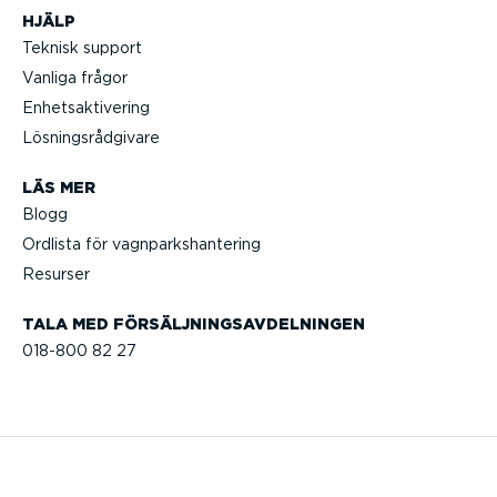
HJÄLP
Teknisk support
Vanliga frågor
Enhets­ak­ti­vering
Lösnings­råd­givare
LÄS MER
Blogg
Ordlista för vagnparks­han­tering
Resurser
TALA MED FÖRSÄLJ­NINGS­AV­DEL­NINGEN
018-800 82 27