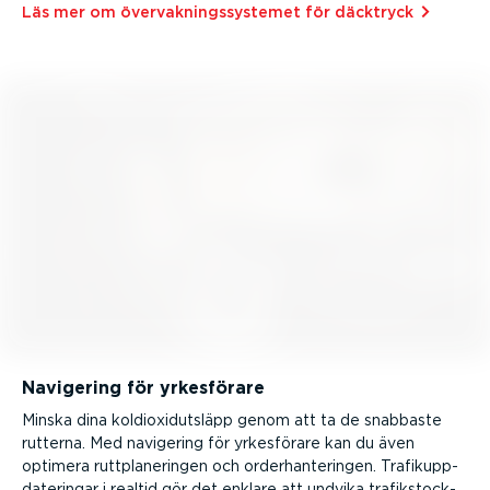
Läs mer om övervak­nings­sy­stemet för däcktryck⁠
Navigering för yrkesförare
Minska dina koldi­ox­id­ut­släpp genom att ta de snabbaste
rutterna.
Med navigering för yrkesförare kan du även
optimera ruttpla­ne­ringen och order­han­te­ringen. Trafikupp­
da­te­ringar i realtid gör det enklare att undvika trafik­stock­