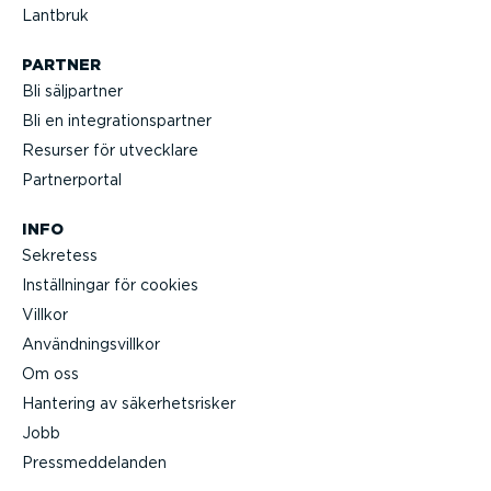
Lantbruk
PARTNER
Bli säljpartner
Bli en integ­ra­tions­partner
Resurser för utvecklare
Partner­portal
INFO
Sekretess
Inställ­ningar för cookies
Villkor
Använd­nings­villkor
Om oss
Hantering av säker­hets­risker
Jobb
Press­med­de­landen