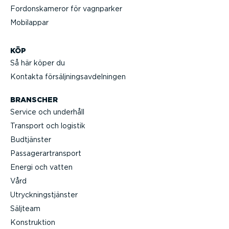
Fordonska­meror för vagnparker
Mobilappar
KÖP
Så här köper du
Kontakta försälj­nings­av­del­ningen
BRANSCHER
Service och underhåll
Transport och logistik
Budtjänster
Passa­gerar­transport
Energi och vatten
Vård
Utryck­nings­tjänster
Säljteam
Konstruktion