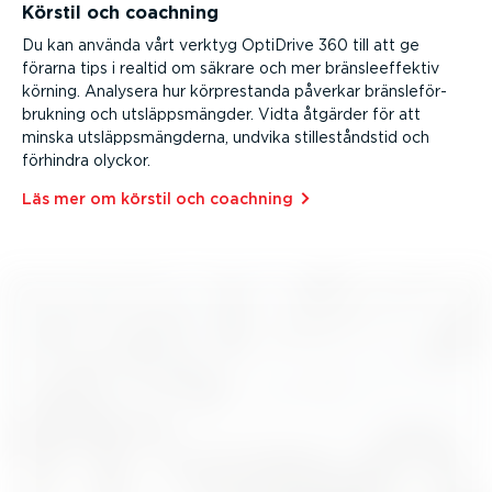
Körstil och coachning
Du kan använda vårt verktyg OptiDrive 360 till att ge
förarna tips i realtid om säkrare och mer bräns­le­ef­fektiv
körning. Analysera hur körpre­standa påverkar bräns­le­för­
brukning och utsläpps­mängder. Vidta åtgärder för att
minska utsläpps­mäng­derna, undvika stille­ståndstid och
förhindra olyckor.
Läs mer om körstil och coachning⁠