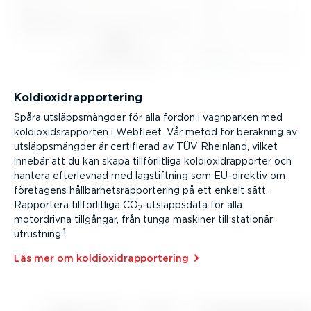
Koldi­ox­idrap­por­tering
Spåra utsläpps­mängder för alla fordon i vagnparken med
koldi­ox­ids­rap­porten i Webfleet.
Vår metod för beräkning av
utsläpps­mängder är certifierad av TÜV Rheinland, vilket
innebär att du kan skapa tillför­litliga koldi­ox­idrap­porter och
hantera efterlevnad med lagstiftning som EU-direktiv om
företagens hållbar­hets­rap­por­tering på ett enkelt sätt.
Rapportera tillför­litliga CO
-utsläppsdata för alla
2
motordrivna tillgångar, från tunga maskiner till stationär
1
utrustning.
Läs⁠ mer om koldi­ox­idrap­por­tering⁠