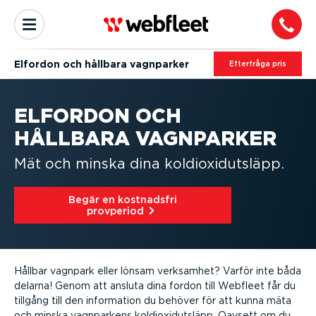
Elfordon och hållbara vagnparker
Efterfråga pris
ELFORDON OCH
HÅLLBARA VAGNPARKER
Mät och minska dina koldi­ox­id­ut­släpp.
Begär en kostnadsfri
provperiod⁠
Hållbar vagnpark eller lönsam verksamhet? Varför inte båda
delarna! Genom att ansluta dina fordon till Webfleet får du
tillgång till den information du behöver för att kunna mäta
och minska vagnparkens koldi­ox­id­ut­släpp. Oavsett om du