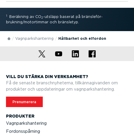
1
Beräkning av CO
-utsläpp baserat på bräns­le­för­
2
brukning/motortimmar och bränsletyp.
Vagnparks­han­tering
Hållbarhet och elfordon
VILL DU STÄRKA DIN VERKSAMHET?
Få de senaste branschny­he­terna, tillkän­na­gi­vanden om
produkter och uppda­te­ringar om vagnparks­han­tering.
Prenumerera
PRODUKTER
Vagnparks­han­tering
Fordons­spårning