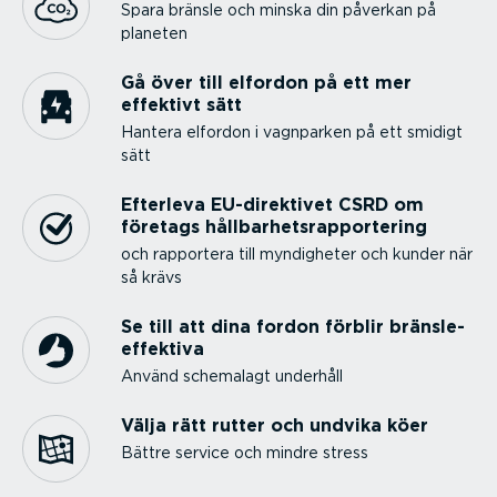
Spara bränsle och minska din påverkan på
planeten
Gå över till elfordon på ett mer
effektivt sätt
Hantera elfordon i vagnparken på ett smidigt
sätt
Efterleva EU-di­rek­tivet CSRD om
företags hållbar­hets­rap­por­tering
och rapportera till myndigheter och kunder när
så krävs
Se till att dina fordon förblir bräns­le­
ef­fektiva
Använd schemalagt underhåll
Välja rätt rutter och undvika köer
Bättre service och mindre stress