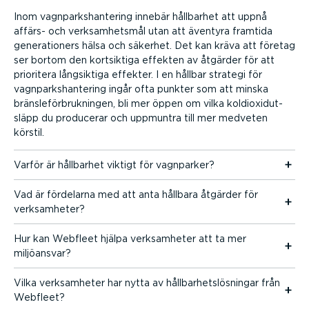
Hoppa till innehåll
Inom vagnparks­han­tering innebär hållbarhet att uppnå
affärs- och verksam­hetsmål utan att äventyra framtida
genera­tioners hälsa och säkerhet. Det kan kräva att företag
ser bortom den kortsiktiga effekten av åtgärder för att
prioritera långsiktiga effekter. I en hållbar strategi för
vagnparks­han­tering ingår ofta punkter som att minska
bräns­le­för­bruk­ningen, bli mer öppen om vilka koldi­ox­id­ut­
släpp du producerar och uppmuntra till mer medveten
körstil.
Varför är hållbarhet viktigt för vagnparker?
Vad är fördelarna med att anta hållbara åtgärder för
verksam­heter?
Hur kan Webfleet hjälpa verksam­heter att ta mer
miljöansvar?
Vilka verksam­heter har nytta av hållbar­hets­lös­ningar från
Webfleet?