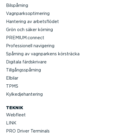
Bilspårning
Vagnparksop­ti­mering
Hantering av arbets­flödet
Grön och säker körning
PREMIUM.connect
Profes­sionell navigering
Spårning av vagnparkens körsträcka
Digitala färdskrivare
Tillgångs­spårning
Elbilar
TPMS
Kylked­je­han­tering
TEKNIK
Webfleet
LINK
PRO Driver Terminals