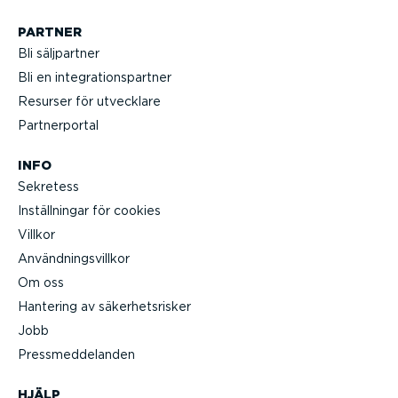
PARTNER
Bli säljpartner
Bli en integ­ra­tions­partner
Resurser för utvecklare
Partner­portal
INFO
Sekretess
Inställ­ningar för cookies
Villkor
Använd­nings­villkor
Om oss
Hantering av säker­hets­risker
Jobb
Press­med­de­landen
HJÄLP