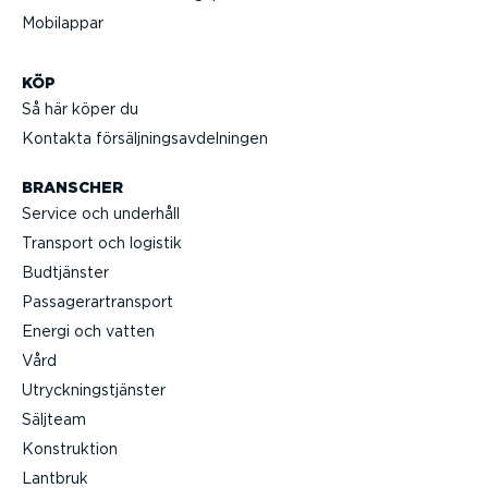
Mobilappar
KÖP
Så här köper du
Kontakta försälj­nings­av­del­ningen
BRANSCHER
Service och underhåll
Transport och logistik
Budtjänster
Passa­gerar­transport
Energi och vatten
Vård
Utryck­nings­tjänster
Säljteam
Konstruktion
Lantbruk