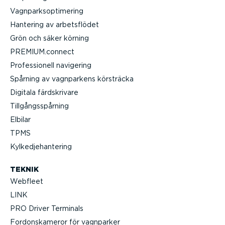
Vagnparksop­ti­mering
Hantering av arbets­flödet
Grön och säker körning
PREMIUM.connect
Profes­sionell navigering
Spårning av vagnparkens körsträcka
Digitala färdskrivare
Tillgångs­spårning
Elbilar
TPMS
Kylked­je­han­tering
TEKNIK
Webfleet
LINK
PRO Driver Terminals
Fordonska­meror för vagnparker