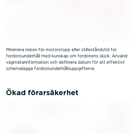
Minimera risken för motorstopp eller stille­ståndstid för
fordons­un­derhåll med kunskap om fordonens skick. Använd
vägmä­ta­rin­for­mation och definiera datum för att effektivt
schemalägga fordons­un­der­hålls­upp­gif­terna.
Ökad förar­sä­kerhet