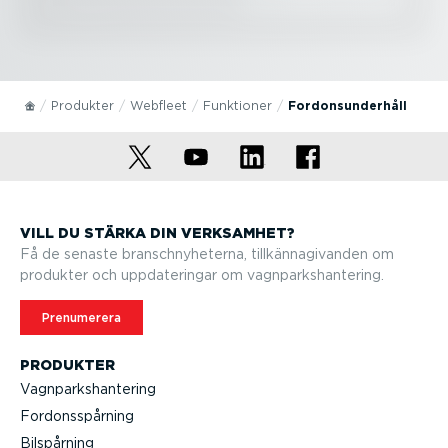
Produkter
Webfleet
Funktioner
Fordons­un­derhåll
VILL DU STÄRKA DIN VERKSAMHET?
Få de senaste branschny­he­terna, tillkän­na­gi­vanden om
produkter och uppda­te­ringar om vagnparks­han­tering.
Prenumerera
PRODUKTER
Vagnparks­han­tering
Fordons­spårning
Bilspårning