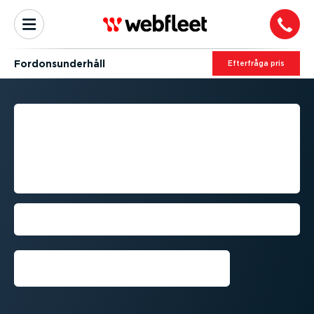
Fordons­un­derhåll
Efterfråga pris
SMARTARE OCH
EFFEKTIVARE
SCHEMALÄGGNING AV
FORDONS­UN­DERHÅLL
Smartare och effektivare
schemaläggning av fordons­un­derhåll
Begär en kostnadsfri
provperiod⁠