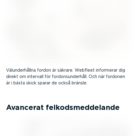
Välun­der­hållna fordon är säkrare. Webfleet informerar dig
direkt om intervall för fordons­un­derhåll. Och när fordonen
är i bästa skick sparar de också bränsle.
Avancerat felkods­med­de­lande