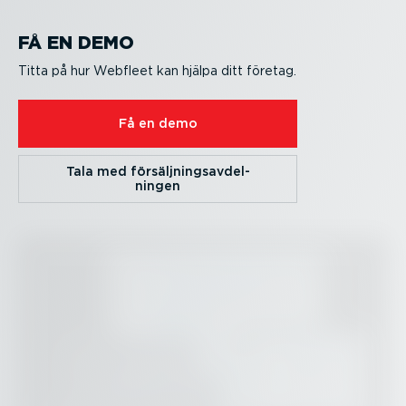
FÅ EN DEMO
Titta på hur Webfleet kan hjälpa ditt företag.
Få en demo
Tala med försälj­nings­av­del­
ningen