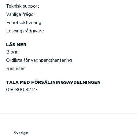
Teknisk support
Vanliga frågor
Enhets­ak­ti­vering
Lösnings­råd­givare
LÄS MER
Blogg
Ordlista för vagnparks­han­tering
Resurser
TALA MED FÖRSÄLJ­NINGS­AV­DEL­NINGEN
018-800 82 27
Sverige