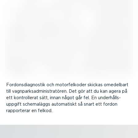
Fordons­di­a­gnostik och motor­fel­koder skickas omedelbart
till vagnpark­sad­mi­nist­ra­tören. Det gör att du kan agera på
ett kontrol­lerat sätt, innan något går fel. En under­hålls­
uppgift schemaläggs automatiskt så snart ett fordon
rapporterar en felkod.