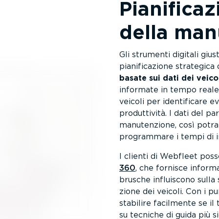
Piani­fi­ca
della man
Gli strumenti digitali giu
piani­fi­ca­zione strategic
basate sui dati dei veicol
informate in tempo reale. 
veicoli per identi­ficare 
produt­tività. I dati del p
manuten­zione, così potr
programmare i tempi di ina
I clienti di Webfleet po
360
, che fornisce infor­ma
brusche influiscono sulla 
zione dei veicoli. Con i p
stabilire facilmente se i
su tecniche di guida più si