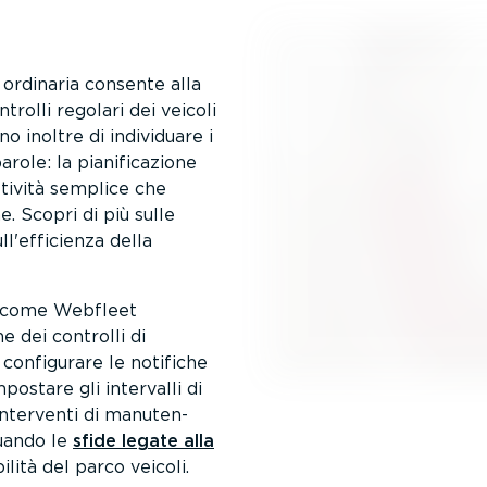
e ordinaria consente alla
rolli regolari dei veicoli
 inoltre di individuare i
ole: la piani­fi­ca­zione
tività semplice che
. Scopri di più sulle
ll'efficienza della
li come Webfleet
ne dei controlli di
i configurare le notifiche
mpostare gli intervalli di
 interventi di manuten­
quando le
sfide legate alla
ilità del parco veicoli.