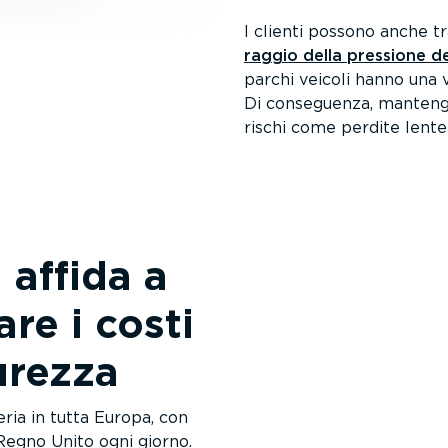
I clienti possono anche t
raggio della pressione d
parchi veicoli hanno una v
Di conseguenza, mantengon
rischi come perdite lente
 affida a
re i costi
urezza
eria in tutta Europa, con
 Regno Unito ogni giorno.