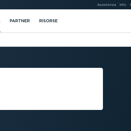
Assistenza
Info
A
PARTNER
RISORSE
 PROATTIVA
R LA MASSIMA
LLA FLOTTA