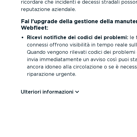
ricordare che incidenti e decessi stradali poss
reputazione aziendale.
Fai l'upgrade della gestione della manuten
Webfleet:
Ricevi notifiche dei codici dei problemi:
le 
connessi offrono visibilità in tempo reale sull
Quando vengono rilevati codici dei problemi 
invia immedia­ta­mente un avviso così puoi stab
ancora idoneo alla circo­la­zione o se è neces
riparazione urgente.
Ulteriori infor­ma­zioni