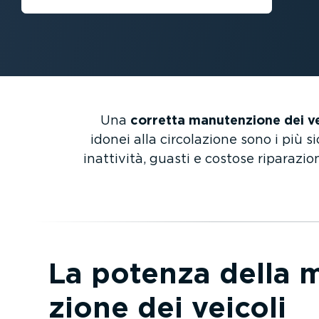
Una
corretta manuten­zione dei ve
idonei alla circo­la­zione sono i più 
inattività, guasti e costose riparaz
La potenza della 
zione dei veicoli