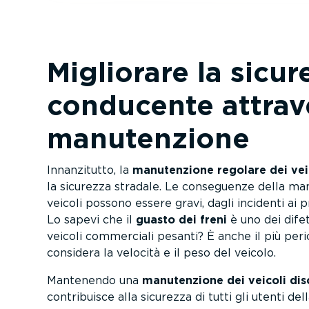
Migliorare la sicur
conducente attrav
manuten­zione
Innan­zi­tutto, la
manuten­zione regolare dei vei
la sicurezza stradale. Le conseguenze della ma
veicoli possono essere gravi, dagli incidenti ai pr
Lo sapevi che il
guasto dei freni
è uno dei difet
veicoli commerciali pesanti? È anche il più peri
considera la velocità e il peso del veicolo.
Mantenendo una
manuten­zione dei veicoli disc
contri­buisce alla sicurezza di tutti gli utenti de