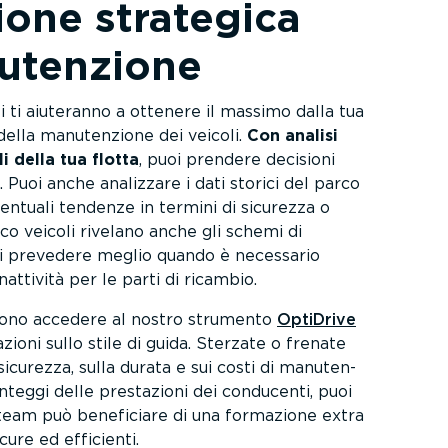
­zione strategica
uten­zione
sti ti aiuteranno a ottenere il massimo dalla tua
a della manuten­zione dei veicoli.
Con analisi
i della tua flotta
, puoi prendere decisioni
Puoi anche analizzare i dati storici del parco
eventuali tendenze in termini di sicurezza o
arco veicoli rivelano anche gli schemi di
ai prevedere meglio quando è necessario
ttività per le parti di ricambio.
ssono accedere al nostro strumento
OptiDrive
­zioni sullo stile di guida. Sterzate o frenate
sicurezza, sulla durata e sui costi di manuten­
unteggi delle prestazioni dei conducenti, puoi
l team può beneficiare di una formazione extra
cure ed efficienti.