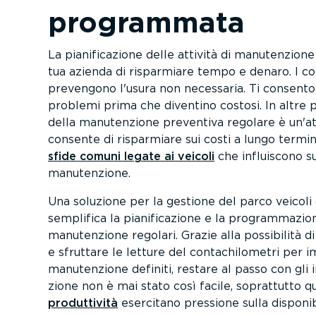
programmata
La piani­fi­ca­zione delle attività di manuten­zion
tua azienda di risparmiare tempo e denaro. I cont
prevengono l'usura non necessaria. Ti consentono
problemi prima che diventino costosi. In altre par
della manuten­zione preventiva regolare è un'at
consente di risparmiare sui costi a lungo termine
sfide comuni legate ai veicoli
che influiscono su
manuten­zione.
Una soluzione per la gestione del parco veico
semplifica la piani­fi­ca­zione e la program­ma­zio
manuten­zione regolari. Grazie alla possibilità d
e sfruttare le letture del conta­chi­lo­metri per i
manuten­zione definiti, restare al passo con gli
zione non è mai stato così facile, soprattutto 
produt­tività
esercitano pressione sulla dispo­ni­b