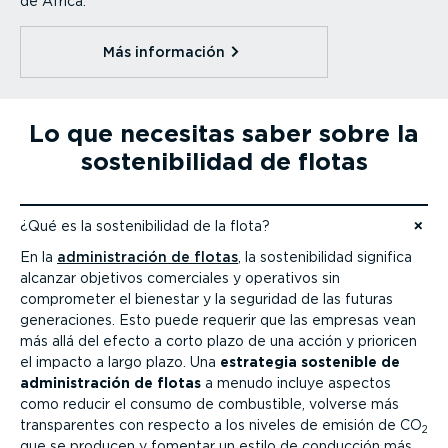
de África.
Más información⁠
Lo que necesitas saber sobre la
soste­ni­bi­lidad de flotas
¿Qué es la soste­ni­bi­lidad de la flota?
Ir al contenido
En la
adminis­tración de flotas
, la soste­ni­bi­lidad significa
alcanzar objetivos comerciales y operativos sin
comprometer el bienestar y la seguridad de las futuras
genera­ciones. Esto puede requerir que las empresas vean
más allá del efecto a corto plazo de una acción y prioricen
el impacto a largo plazo. Una
estrategia sostenible de
adminis­tración de flotas
a menudo incluye aspectos
como reducir el consumo de combustible, volverse más
trans­pa­rentes con respecto a los niveles de emisión de CO
2
que se producen y fomentar un estilo de conducción más