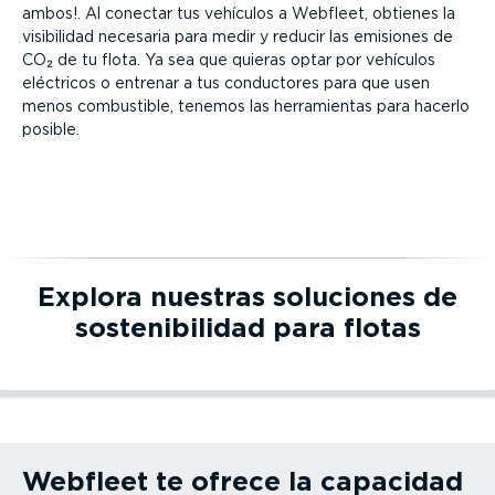
ambos!. Al conectar tus vehículos a Webfleet, obtienes la
visibilidad necesaria para medir y reducir las emisiones de
CO₂ de tu flota. Ya sea que quieras optar por vehículos
eléctricos o entrenar a tus conductores para que usen
menos combustible, tenemos las herra­mientas para hacerlo
posible.
Explora nuestras soluciones de
soste­ni­bi­lidad para flotas
Leer más⁠
Adminis­tración de flotas de VE
Leer más⁠
Conducción ecológica y segura
Leer más⁠
Eficiencia del combustible
Adminis­tración de flotas de VE
Aprovecha al máximo tus vehículos eléctricos
Conducción ecológica y segura
Respalda una conducción sostenible y segura
Eficiencia del combustible
Aprovecha las soluciones digitales para ahorrar combustible
y reducir las emisiones
Webfleet te ofrece la capacidad