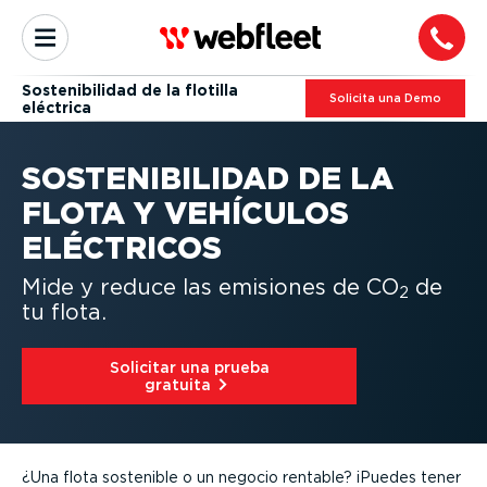
Soste­ni­bi­lidad de la flotilla
Solicita una Demo
eléctrica
SOSTE­NI­BI­LIDAD DE LA
FLOTA Y VEHÍCULOS
ELÉCTRICOS
Mide y reduce las emisiones de CO
de
2
tu flota.
Solicitar una prueba
gratuita⁠
¿Una flota sostenible o un negocio rentable? ¡Puedes tener