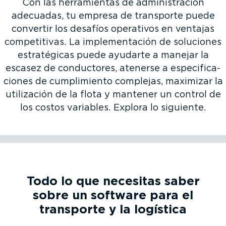
Con las herra­mientas de adminis­tración
adecuadas, tu empresa de transporte puede
convertir los desafíos operativos en ventajas
compe­ti­tivas. La imple­men­tación de soluciones
estra­té­gicas puede ayudarte a manejar la
escasez de conductores, atenerse a especi­fi­ca­
ciones de cumpli­miento complejas, maximizar la
utilización de la flota y mantener un control de
los costos variables. Explora lo siguiente.
Presión financiera
Cumpli­miento y obliga­ciones regula­torias
Produc­ti­vidad de la flota
Escasez de conductores
Presión financiera
Vehículos
Cumpli­miento y obliga­ciones regula­torias
Camiones antiguos
Produc­ti­vidad de la flota
Presión competitiva
Escasez de conductores
Vehículos
Camiones antiguos
Presión competitiva
Todo lo que necesitas saber
sobre un software para el
transporte y la logística