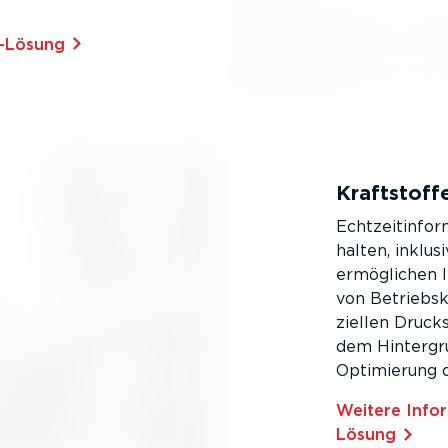
e-­Lösung
Kraft­stoff­
Echtzeit­in­fo
halten, inklus
ermöglichen 
von Betriebs­
zi­ellen Druck
dem Hintergrun
Optimierung de
Weitere Infor­m
Lösung