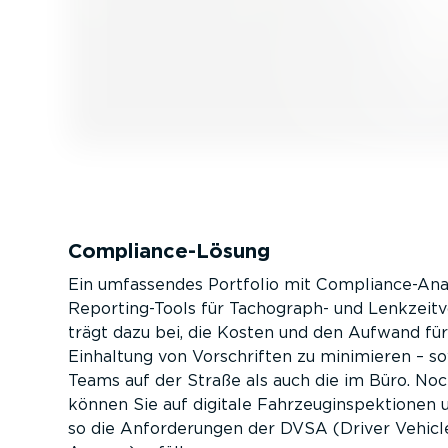
Compli­an­ce-­Lösung
Ein umfassendes Portfolio mit Compli­an­ce-Ana
Reportin­g-­Tools für Tachograph- und Lenkzeit­v
trägt dazu bei, die Kosten und den Aufwand für
Einhaltung von Vorschriften zu minimieren – so
Teams auf der Straße als auch die im Büro. No
können Sie auf digitale Fahrzeug­in­spek­tionen
so die Anfor­de­rungen der DVSA (Driver Vehic