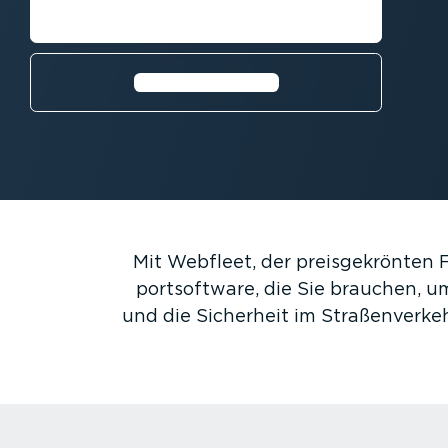
Vorführung anfordern
⁠Video ansehen
Mit Webfleet, der preis­ge­krönten
port­software, die Sie brauchen, um
und die Sicherheit im Straßen­verke