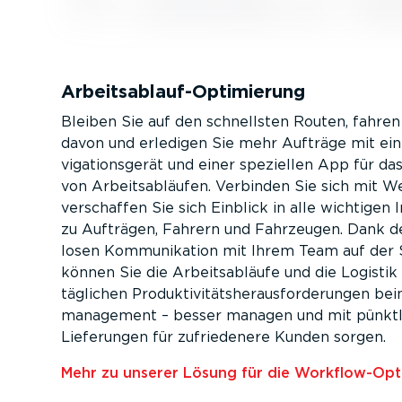
Arbeits­ab­lauf-­Op­ti­mierung
Bleiben Sie auf den schnellsten Routen, fahre
davon und erledigen Sie mehr Aufträge mit e
vi­ga­ti­ons­gerät und einer speziellen App für
von Arbeits­ab­läufen. Verbinden Sie sich mit 
verschaffen Sie sich Einblick in alle wichtigen I
zu Aufträgen, Fahrern und Fahrzeugen. Dank d
losen Kommu­ni­kation mit Ihrem Team auf der 
können Sie die Arbeits­ab­läufe und die Logistik
täglichen Produk­ti­vi­täts­her­aus­for­de­rungen b
ma­nagement – besser managen und mit pünktl
Lieferungen für zufrie­denere Kunden sorgen.
Mehr zu unserer Lösung für die Workflow-­Op­t