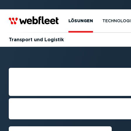
LÖSUNGEN
TECHNOLOGI
Transport und Logistik
FUHRPARK­MA­N
TRANSPORT­UN
Geringere Kosten, garantierte Einh
verbesserte Sicherheit