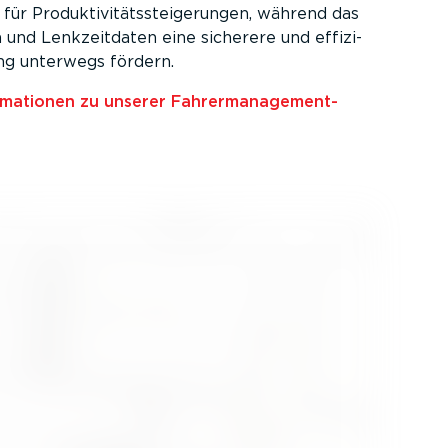
für Produk­ti­vi­täts­stei­ge­rungen, während das
 und Lenkzeit­daten eine sicherere und effizi­
ng unterwegs fördern.
­ma­tionen zu unserer Fahrer­ma­nage­ment­