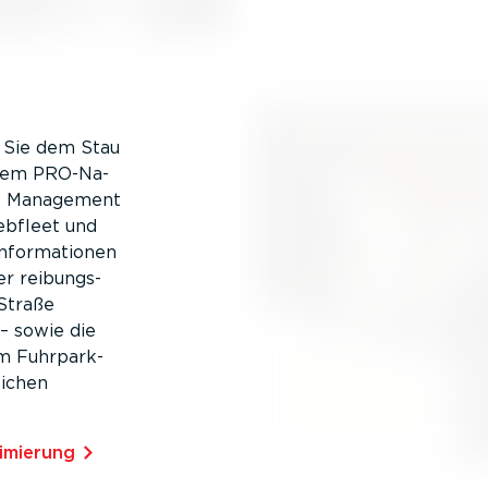
n Sie dem Stau
inem PRO-Na­
 das Management
Webfleet und
nfor­ma­tionen
er reibungs­
Straße
 – sowie die
eim Fuhrpark­
ichen
i­mierung