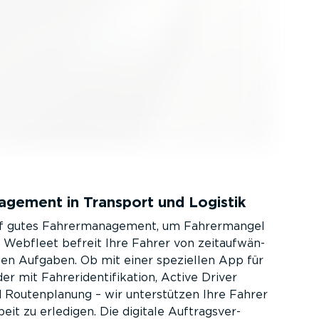
nagement in Transport und Logistik
f gutes Fahrer­ma­nagement, um Fahrer­mangel
 Webfleet befreit Ihre Fahrer von zeitauf­wän­
en Aufgaben. Ob mit einer speziellen App für
r mit Fahre­ri­den­ti­fi­kation, Active Driver
Routen­planung – wir unter­stützen Ihre Fahrer
beit zu erledigen. Die digitale Auftrags­ver­