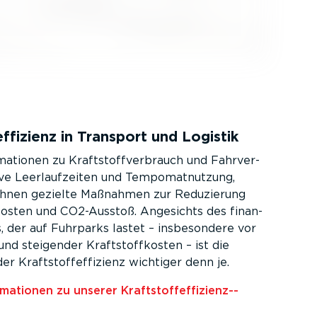
ef­fi­zienz in Transport und Logistik
r­ma­tionen zu Kraft­stoff­ver­brauch und Fahrver­
ive Leerlauf­zeiten und Tempo­mat­nutzung,
Ihnen gezielte Maßnahmen zur Reduzierung
kosten und CO2-Ausstoß. Angesichts des finan­
s, der auf Fuhrparks lastet – insbe­sondere vor
d steigender Kraft­stoff­kosten – ist die
r Kraft­stoff­ef­fi­zienz wichtiger denn je.
a­tionen zu unserer Kraft­stoff­ef­fi­zi­en­z-­