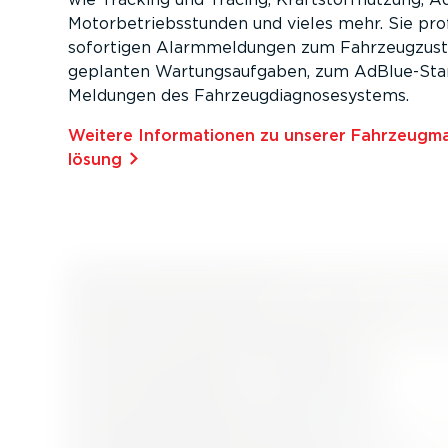
Motor­be­triebs­stunden und vieles mehr. Sie pro
sofortigen Alarm­mel­dungen zum Fahrzeug­zu­st
geplanten Wartungs­auf­gaben, zum AdBlu­e-­St
Meldungen des Fahrzeug­dia­gno­se­systems.
Weitere Infor­ma­tionen zu unserer Fahrzeug­m
lösung