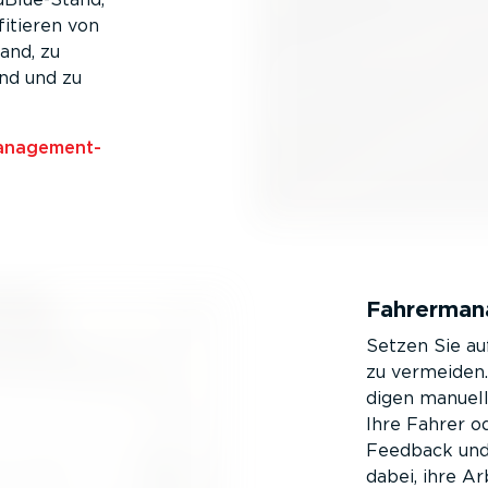
fitieren von
and, zu
and und zu
a­nage­ment­
Fahrer­ma­
Setzen Sie au
zu vermeiden.
digen manuell
Ihre Fahrer ode
Feedback und 
dabei, ihre Ar