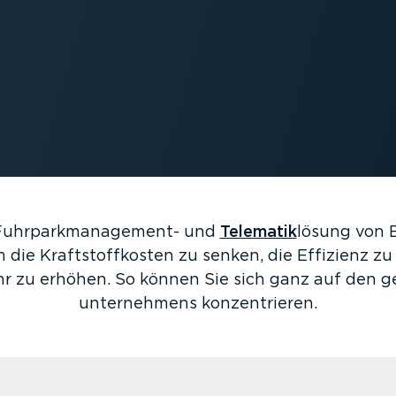
 Fuhrpark­ma­nage­ment- und
Telematik
lösung von B
 die Kraft­stoff­kosten zu senken, die Effizienz z
hr zu erhöhen. So können Sie sich ganz auf den ges
unternehmens konzen­trieren.