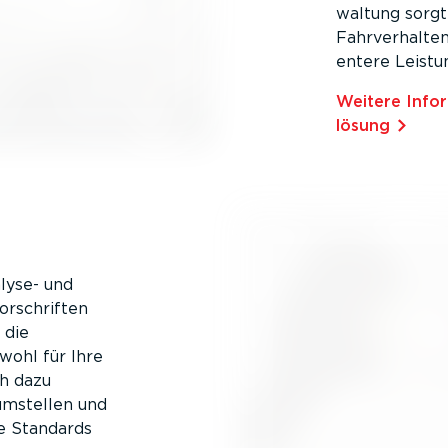
waltung sorgt 
Fahrver­halten
entere Leistu
Weitere Infor
lösung
­lyse- und
or­schriften
 die
wohl für Ihre
ch dazu
 umstellen und
le Standards