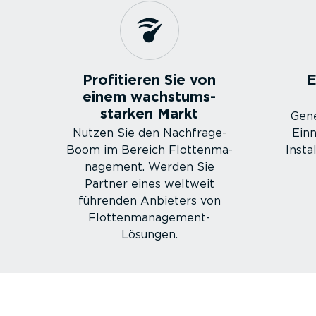
Profitieren Sie von
E
einem wachs­tums­
starken Markt
Gene
Nutzen Sie den Nachfra­ge-
Ein
Boom im Bereich Flotten­ma­
Insta
nagement. Werden Sie
Partner eines weltweit
führenden Anbieters von
Flotten­management-
Lösungen.