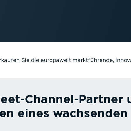
erkaufen Sie die europaweit markt­füh­rende, inn
et-Chan­nel-­Partner u
len eines wachsende