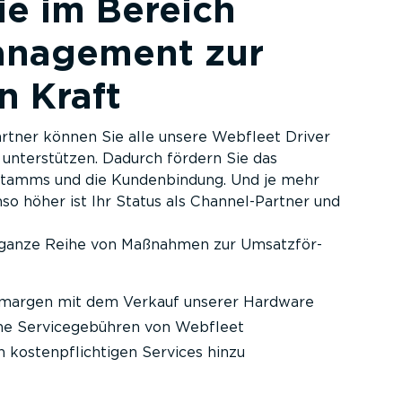
e im Bereich
a­nagement zur
n Kraft
artner können Sie alle unsere Webfleet Driver
unter­stützen. Dadurch fördern Sie das
tamms und die Kunden­bindung. Und je mehr
o höher ist Ihr Status als Channel-­Partner und
 ganze Reihe von Maßnahmen zur Umsatz­för­
­margen mit dem Verkauf unserer Hardware
he Service­ge­bühren von Webfleet
 kosten­pflich­tigen Services hinzu