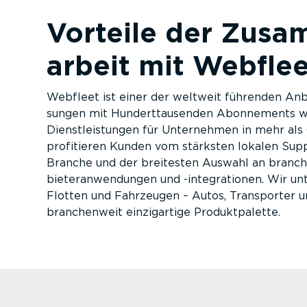
Vorteile der Zusa
arbeit mit Webflee
Webfleet ist einer der weltweit führenden Anbie
sungen mit Hundert­tau­senden Abonnements we
Dienst­leistungen für Unternehmen in mehr als
profitieren Kunden vom stärksten lokalen Sup
Branche und der breitesten Auswahl an branchen­s
bie­ter­an­wen­dungen und -inte­gra­tionen. Wir u
Flotten und Fahrzeugen – Autos, Transporter u
branchenweit einzig­artige Produkt­pa­lette.