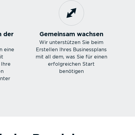
n der
Gemeinsam wachsen
Wir unter­stützen Sie beim
n eine
Erstellen Ihres Business­plans
it
mit all dem, was Sie für einen
Ihre
erfolg­reichen Start
en
benötigen
enter