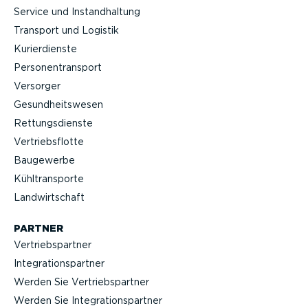
Service und Instand­haltung
Transport und Logistik
Kurier­dienste
Perso­nen­transport
Versorger
Gesund­heits­wesen
Rettungs­dienste
Vertriebs­flotte
Baugewerbe
Kühltrans­porte
Landwirt­schaft
PARTNER
Vertriebs­partner
Integra­ti­ons­partner
Werden Sie Vertriebs­partner
Werden Sie Integra­ti­ons­partner