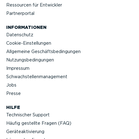
Ressourcen für Entwickler
Partner­portal
INFOR­MA­TIONEN
Datenschutz
Cookie-Ein­stel­lungen
Allgemeine Geschäfts­be­din­gungen
Nutzungs­be­din­gungen
Impressum
Schwach­stel­len­ma­nagement
Jobs
Presse
HILFE
Technischer Support
Häufig gestellte Fragen (FAQ)
Geräteak­ti­vierung