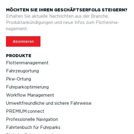
MÖCHTEN SIE IHREN GESCHÄFTS­ERFOLG STEIGERN?
Erhalten Sie aktuelle Nachrichten aus der Branche,
Produktan­kün­di­gungen und neue Infos zum Flotten­ma­
nagement.
Abonnieren
PRODUKTE
Flotten­ma­nagement
Fahrzeu­g­ortung
Pkw-Ortung
Fuhrpar­k­op­ti­mierung
Workflow Management
Umwelt­freund­liche und sichere Fahrweise
PREMIUM.connect
Profes­sio­nelle Navigation
Fahrtenbuch für Fuhrparks