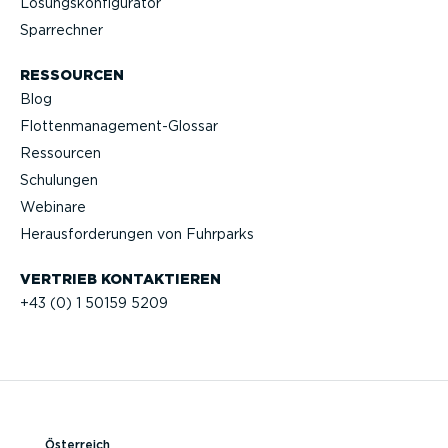
Lösungs­kon­fi­gu­rator
Sparrechner
RESSOURCEN
Blog
Flotten­management-Glossar
Ressourcen
Schulungen
Webinare
Heraus­for­de­rungen von Fuhrparks
VERTRIEB KONTAK­TIEREN
+43 (0) 1 50159 5209
Österreich