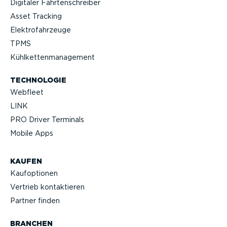
Digitaler Fahrten­schreiber
Asset Tracking
Elektro­fahr­zeuge
TPMS
Kühlket­ten­ma­nagement
TECHNOLOGIE
Webfleet
LINK
PRO Driver Terminals
Mobile Apps
KAUFEN
Kaufop­tionen
Vertrieb kontak­tieren
Partner finden
BRANCHEN