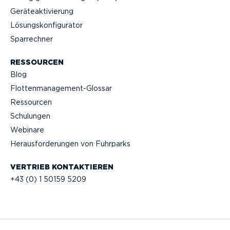
Geräteak­ti­vierung
Lösungs­kon­fi­gu­rator
Sparrechner
RESSOURCEN
Blog
Flotten­management-Glossar
Ressourcen
Schulungen
Webinare
Heraus­for­de­rungen von Fuhrparks
VERTRIEB KONTAK­TIEREN
+43 (0) 1 50159 5209