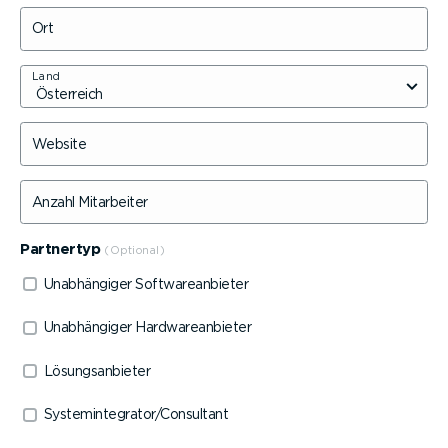
Ort
Land
Website
Anzahl Mitarbeiter
Partnertyp
Unabhän­giger Software­an­bieter
Unabhän­giger Hardware­an­bieter
Lösungs­an­bieter
System­in­te­grator/Consultant