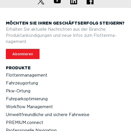
MÖCHTEN SIE IHREN GESCHÄFTS­ERFOLG STEIGERN?
Erhalten Sie aktuelle Nachrichten aus der Branche,
Produktan­kün­di­gungen und neue Infos zum Flotten­ma­
nagement.
Abonnieren
PRODUKTE
Flotten­ma­nagement
Fahrzeu­g­ortung
Pkw-Ortung
Fuhrpar­k­op­ti­mierung
Workflow Management
Umwelt­freund­liche und sichere Fahrweise
PREMIUM.connect
Profes­sio­nelle Navigation