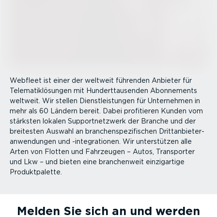
Webfleet ist einer der weltweit führenden Anbieter für
Telema­tik­lö­sungen mit Hundert­tau­senden Abonnements
weltweit. Wir stellen Dienst­leistungen für Unternehmen in
mehr als 60 Ländern bereit. Dabei profitieren Kunden vom
stärksten lokalen Support­netzwerk der Branche und der
breitesten Auswahl an branchen­spe­zi­fi­schen Dritt­an­bie­ter­
an­wen­dungen und -inte­gra­tionen. Wir unter­stützen alle
Arten von Flotten und Fahrzeugen – Autos, Transporter
und Lkw – und bieten eine branchenweit einzig­artige
Produkt­pa­lette.
Melden Sie sich an und werden