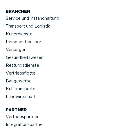
BRANCHEN
Service und Instand­haltung
Transport und Logistik
Kurier­dienste
Perso­nen­transport
Versorger
Gesund­heits­wesen
Rettungs­dienste
Vertriebs­flotte
Baugewerbe
Kühltrans­porte
Landwirt­schaft
PARTNER
Vertriebs­partner
Integra­ti­ons­partner