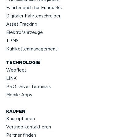
Fahrtenbuch für Fuhrparks
Digitaler Fahrten­schreiber
Asset Tracking
Elektro­fahr­zeuge
TPMS
Kühlket­ten­ma­nagement
TECHNOLOGIE
Webfleet
LINK
PRO Driver Terminals
Mobile Apps
KAUFEN
Kaufop­tionen
Vertrieb kontak­tieren
Partner finden