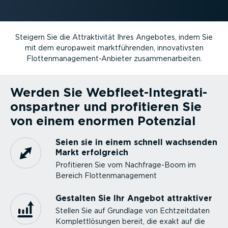
Steigern Sie die Attrak­ti­vität Ihres Angebotes, indem Sie
mit dem europaweit markt­füh­renden, innova­tivsten
Flotten­management-Anbieter zusam­men­ar­beiten.
Werden Sie Webfleet-Inte­gra­ti­
ons­partner und profitieren Sie
von einem enormen Potenzial
Seien sie in einem schnell wachsenden
Markt erfolgreich
Profitieren Sie vom Nachfra­ge-Boom im
Bereich Flotten­ma­nagement
Gestalten Sie Ihr Angebot attraktiver
Stellen Sie auf Grundlage von Echtzeit­daten
Komplett­lö­sungen bereit, die exakt auf die