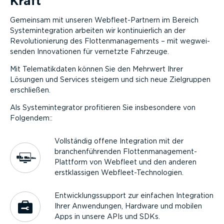
Kraft
Gemeinsam mit unseren Webfleet-Partnern im Bereich
System­in­te­gration arbeiten wir konti­nu­ierlich an der
Revolu­tio­nierung des Flotten­ma­nage­ments – mit wegwei­
senden Innova­tionen für vernetzte Fahrzeuge.
Mit Telema­tik­daten können Sie den Mehrwert Ihrer
Lösungen und Services steigern und sich neue Zielgruppen
erschließen.
Als System­in­te­grator profitieren Sie insbe­sondere von
Folgendem::
Vollständig offene Integration mit der
branchen­füh­renden Flotten­management-
Plattform von Webfleet und den anderen
erstklas­sigen Webfleet-Tech­no­logien.
Entwick­lungs­support zur einfachen Integration
Ihrer Anwendungen, Hardware und mobilen
Apps in unsere APIs und SDKs.