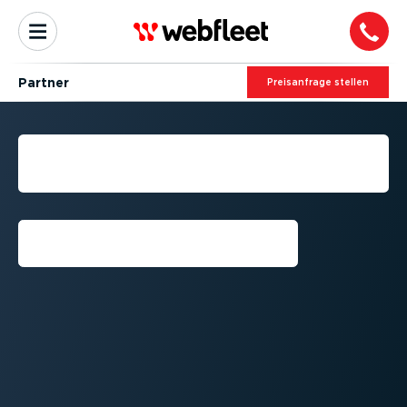
Partner
Preis­an­frage stellen
WERDEN SIE INTEGRA­TI­
ONS­PARTNER
Anmelden⁠