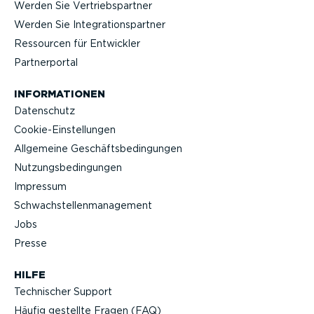
Werden Sie Vertriebs­partner
Werden Sie Integra­ti­ons­partner
Ressourcen für Entwickler
Partner­portal
INFOR­MA­TIONEN
Datenschutz
Cookie-Ein­stel­lungen
Allgemeine Geschäfts­be­din­gungen
Nutzungs­be­din­gungen
Impressum
Schwach­stel­len­ma­nagement
Jobs
Presse
HILFE
Technischer Support
Häufig gestellte Fragen (FAQ)