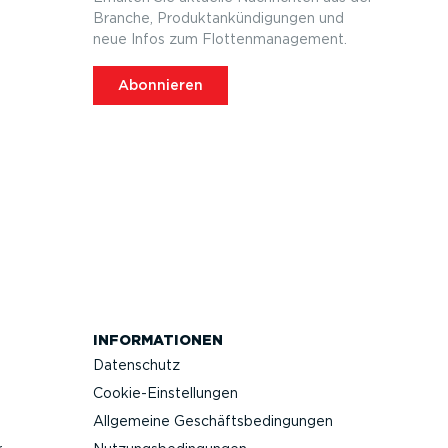
Branche, Produktan­kün­di­gungen und
neue Infos zum Flotten­ma­nagement.
Abonnieren
INFOR­MA­TIONEN
Datenschutz
Cookie-Ein­stel­lungen
Allgemeine Geschäfts­be­din­gungen