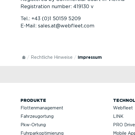
Registration number: 419130 v
Tel.: +43 (0)1 50159 5209
E-Mail: sales.at@webfleet.com
Rechtliche Hinweise
Impressum
PRODUKTE
TECHNOL
Flotten­ma­nagement
Webfleet
Fahrzeu­g­ortung
LINK
Pkw-Ortung
PRO Driver
Fuhrpar­k­op­ti­mierung
Mobile Ap