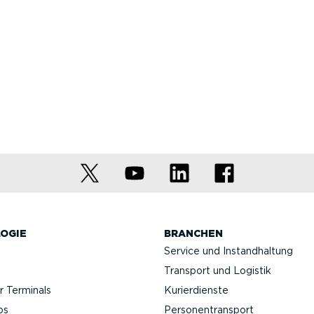
OGIE
BRANCHEN
Service und Instand­haltung
Transport und Logistik
 Terminals
Kurier­dienste
ps
Perso­nen­transport