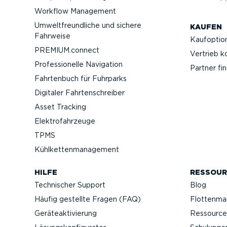
Workflow Management
Umwelt­freund­liche und sichere
KAUFEN
Fahrweise
Kaufop­tio
PREMIUM.connect
Vertrieb k
Profes­sio­nelle Navigation
Partner fi
Fahrtenbuch für Fuhrparks
Digitaler Fahrten­schreiber
Asset Tracking
Elektro­fahr­zeuge
TPMS
Kühlket­ten­ma­nagement
HILFE
RESSOUR
Technischer Support
Blog
Häufig gestellte Fragen (FAQ)
Flotten­m
Geräteak­ti­vierung
Ressource