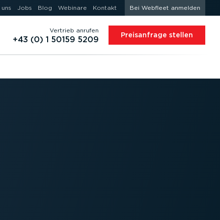
 uns
Jobs
Blog
Webinare
Kontakt
Bei Webfleet anmelden
Vertrieb anrufen
Preis­an­frage stellen
+43 (0) 1 50159 5209