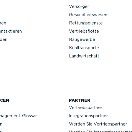
Versorger
Gesund­heits­wesen
nen
Rettungs­dienste
ontak­tieren
Vertriebs­flotte
nden
Baugewerbe
Kühltrans­porte
Landwirt­schaft
CEN
PARTNER
Vertriebs­partner
anagement-Glossar
Integra­ti­ons­partner
n
Werden Sie Vertriebs­partner