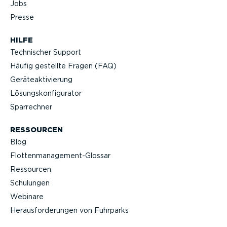
Jobs
Presse
HILFE
Technischer Support
Häufig gestellte Fragen (FAQ)
Geräteak­ti­vierung
Lösungs­kon­fi­gu­rator
Sparrechner
RESSOURCEN
Blog
Flotten­management-Glossar
Ressourcen
Schulungen
Webinare
Heraus­for­de­rungen von Fuhrparks