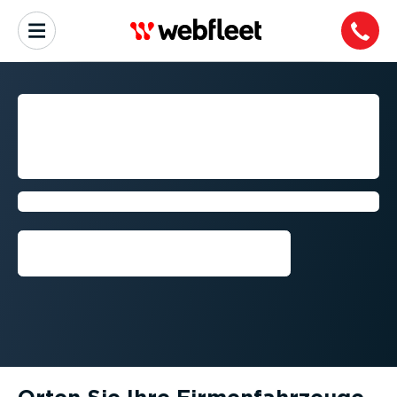
ALLE FAHRZEUGE IM
BLICK. HÖHERE PRODUK­TI­
VITÄT. WENIGER KOSTEN.
Mit Webfleet gelingt es!
Kostenlose Testversion
anfordern⁠