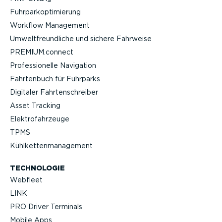
Fuhrpar­k­op­ti­mierung
Workflow Management
Umwelt­freund­liche und sichere Fahrweise
PREMIUM.connect
Profes­sio­nelle Navigation
Fahrtenbuch für Fuhrparks
Digitaler Fahrten­schreiber
Asset Tracking
Elektro­fahr­zeuge
TPMS
Kühlket­ten­ma­nagement
TECHNOLOGIE
Webfleet
LINK
PRO Driver Terminals
Mobile Apps