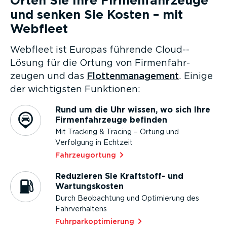
Orten Sie Ihre Firmen­fahr­zeuge
und senken Sie Kosten – mit
Webfleet
Webfleet ist Europas führende Cloud-­
Lösung für die Ortung von Firmen­fahr­
zeugen und das
Flotten­ma­nagement
. Einige
der wichtigsten Funktionen:
Rund um die Uhr wissen, wo sich Ihre
Firmen­fahr­zeuge befinden
Mit Tracking & Tracing – Ortung und
Verfolgung in Echtzeit
Fahrzeu­g­ortung⁠
Reduzieren Sie Kraftstoff- und
Wartungs­kosten
Durch Beobachtung und Optimierung des
Fahrver­haltens
Fuhrpar­k­op­ti­mierung⁠