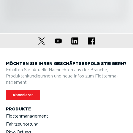
MÖCHTEN SIE IHREN GESCHÄFTS­ERFOLG STEIGERN?
Erhalten Sie aktuelle Nachrichten aus der Branche,
Produktan­kün­di­gungen und neue Infos zum Flotten­ma­
nagement.
Abonnieren
PRODUKTE
Flotten­ma­nagement
Fahrzeu­g­ortung
Pkw-Ortung