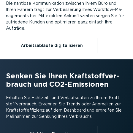
Die nahtlose Kommu­ni­kation zwischen Ihrem Büro und
Ihren Fahrern trägt zur Verbes­serung Ihres Workflow-­Ma­
nage­ments bei. Mit exakten Ankunfts­zeiten sorgen Sie für
zufriedene Kunden und optimieren ganz einfach Ihre
Aufträge.
Arbeits­ab­läufe digita­li­sieren
Senken Sie Ihren Kraft­stoff­ver­
brauch und CO2-Emissionen
Erhalten Sie Echtzeit- und Verlaufs­daten zu Ihrem Kraft­
stoff­ver­brauch. Erkennen Sie Trends oder Anomalien zur
Kraft­stoff­ef­fi­zienz auf dem Dashboard und ergreifen Sie
Maßnahmen zur Senkung Ihres Verbrauchs.