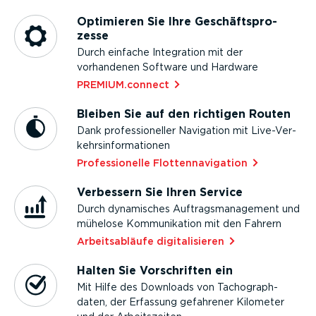
Optimieren Sie Ihre Geschäfts­pro­
zesse
Durch einfache Integration mit der
vorhandenen Software und Hardware
PREMIUM.connect⁠
Bleiben Sie auf den richtigen Routen
Dank profes­sio­neller Navigation mit Live-Ver­
kehrs­in­for­ma­tionen
Profes­sio­nelle Flotten­na­vi­gation⁠
Verbessern Sie Ihren Service
Durch dynamisches Auftrags­ma­nagement und
mühelose Kommu­ni­kation mit den Fahrern
Arbeits­ab­läufe digita­li­sieren⁠
Halten Sie Vorschriften ein
Mit Hilfe des Downloads von Tacho­graph­
daten, der Erfassung gefahrener Kilometer