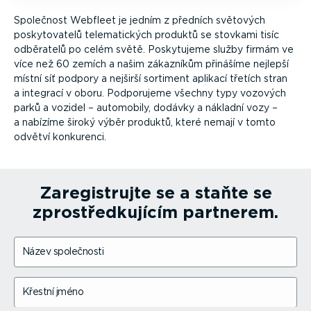
Společnost Webfleet je jedním z předních světových
posky­to­vatelů telema­tických produktů se stovkami tisíc
odběratelů po celém světě. Poskytujeme služby firmám ve
více než 60 zemích a našim zákazníkům přinášíme nejlepší
místní síť podpory a nejširší sortiment aplikací třetích stran
a integrací v oboru. Podporujeme všechny typy vozových
parků a vozidel – automobily, dodávky a nákladní vozy –
a nabízíme široký výběr produktů, které nemají v tomto
odvětví konkurenci.
Zaregis­trujte se a staňte se
zprostřed­ku­jícím partnerem.
Název společnosti
Křestní jméno