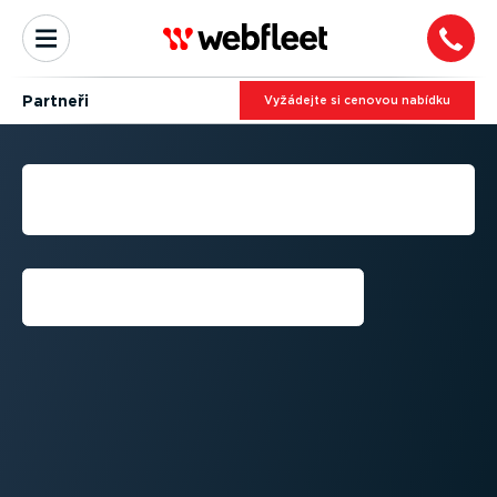
Partneři
Vyžádejte si cenovou nabídku
STAŇTE SE ZPROSTŘED­KU­
JÍCÍM PARTNEREM
Přihlášení⁠