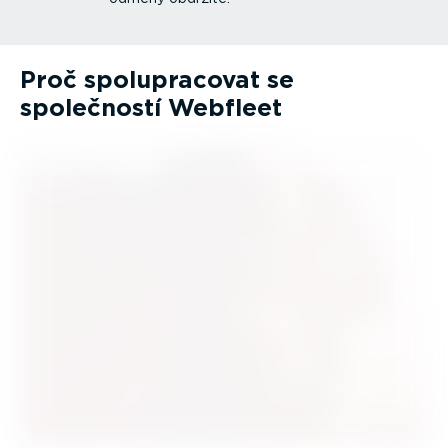
Proč spolu­pra­covat se
společností Webfleet