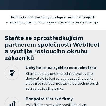
Podpořte růst své firmy prodejem nejino­va­tiv­nějších
a nejob­lí­be­nějších řešení správy vozového parku v Evropě.
Staňte se zprostřed­ku­jícím
partnerem společnosti Webfleet
a využijte rostoucího okruhu
zákazníků
Uchyťte se na rychle rostoucím trhu
Staňte se partnerem předního světového
dodavatele řešení správy vozového parku
a využijte rostoucí poptávky po techno­lo­giích
správy vozového parku.
Podpořte růst své firmy
Vytvářejte nové zisky prostřed­nictvím