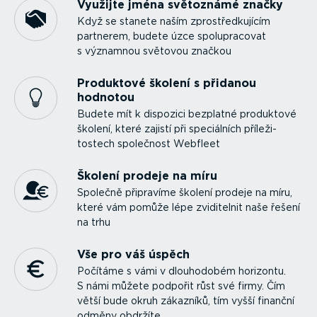
Využijte jména světoznámé značky
Když se stanete naším zprostřed­ku­jícím
partnerem, budete úzce spolu­pra­covat
s významnou světovou značkou
Produktové školení s přidanou
hodnotou
Budete mít k dispozici bezplatné produktové
školení, které zajistí při speciálních příle­ži­
tostech společnost Webfleet
Školení prodeje na míru
Společně připravíme školení prodeje na míru,
které vám pomůže lépe zviditelnit naše řešení
na trhu
Vše pro váš úspěch
Počítáme s vámi v dlouhodobém horizontu.
S námi můžete podpořit růst své firmy. Čím
větší bude okruh zákazníků, tím vyšší finanční
odměny obdržíte.