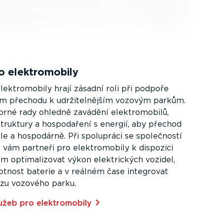
o elektro­mobily
lektro­mobily hrají zásadní roli při podpoře
 přechodu k udrži­tel­nějším vozovým parkům.
orné rady ohledně zavádění elektro­mobilů,
astruktury a hospodaření s energií, aby přechod
le a hospodárně. Při spolupráci se společností
 vám partneři pro elektro­mobily k dispozici
 optima­li­zovat výkon elektrických vozidel,
votnost baterie a v reálném čase integrovat
zu vozového parku.
užeb pro elektro­mobily⁠