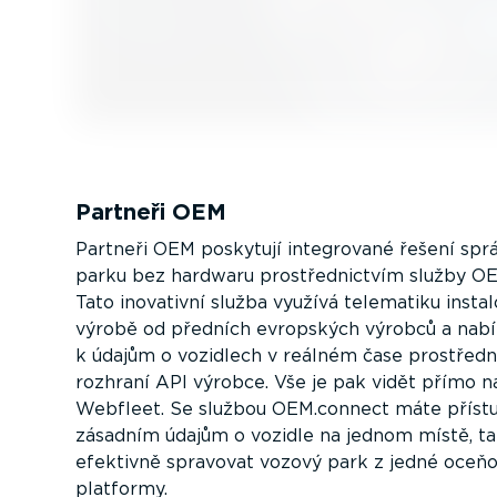
Partneři OEM
Partneři OEM poskytují integrované řešení sp
parku bez hardwaru prostřed­nictvím služby O
Tato inovativní služba využívá telematiku insta­
výrobě od předních evropských výrobců a nabíz
k údajům o vozidlech v reálném čase prostřed­
rozhraní API výrobce. Vše je pak vidět přímo 
Webfleet. Se službou OEM.connect máte příst
zásadním údajům o vozidle na jednom místě, t
efektivně spravovat vozový park z jedné oceň
platformy.