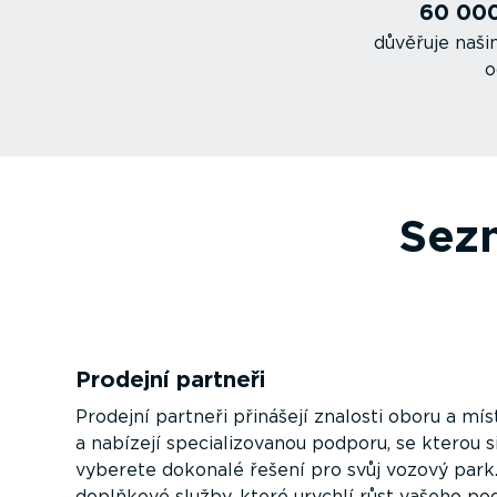
60 000
důvěřuje naš
o
Sezn
Prodejní partneři
Prodejní partneři přinášejí znalosti oboru a mís
a nabízejí speci­a­li­zo­vanou podporu, se kterou 
vyberete dokonalé řešení pro svůj vozový park.
doplňkové služby, které urychlí růst vašeho pod