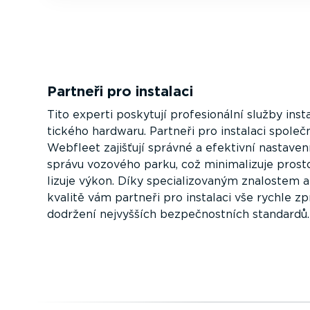
Partneři pro instalaci
Tito experti poskytují profe­si­o­nální služby ins
tického hardwaru. Partneři pro instalaci společ
Webfleet zajišťují správné a efektivní nastaven
správu vozového parku, což minima­lizuje prost
lizuje výkon. Díky speci­a­li­zo­vaným znalostem 
kvalitě vám partneři pro instalaci vše rychle zp
dodržení nejvyšších bezpeč­nostních standardů.