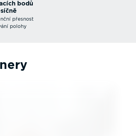
vacích bodů
síčně
enční přesnost
vání polohy
tnery