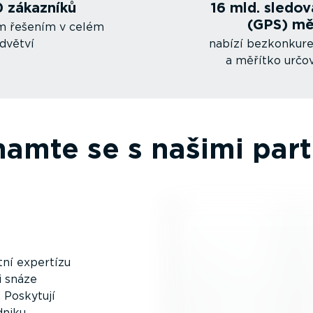
 zákazníků
16 mld. sledo
(GPS) mě
im řešením v celém
dvětví
nabízí bezkon­ku­r
a měřítko určo
amte se s našimi par
tní expertízu
si snáze
 Poskytují
niku,