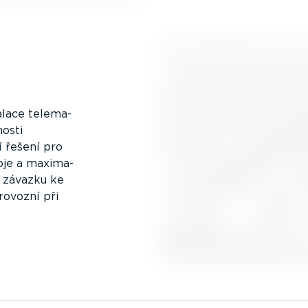
talace telema­
nosti
í řešení pro
oje a maxima­
a závazku ke
rovozní při