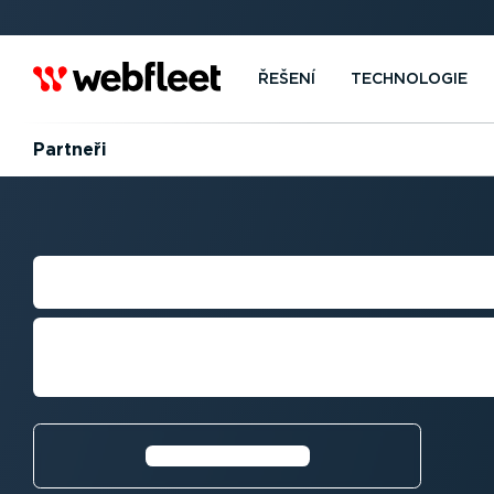
ŘEŠENÍ
TECHNOLOGIE
Partneři
PARTNERSKÁ SÍ
Rozšiřujeme možnosti vozového par
a odborné podpoře
Další informace⁠