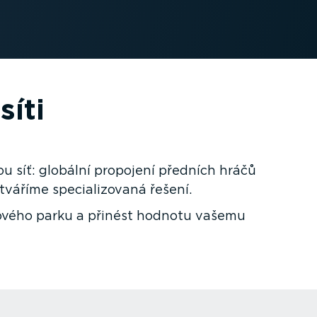
síti
ou síť: globální propojení předních hráčů
váříme speci­a­li­zovaná řešení.
zového parku a přinést hodnotu vašemu