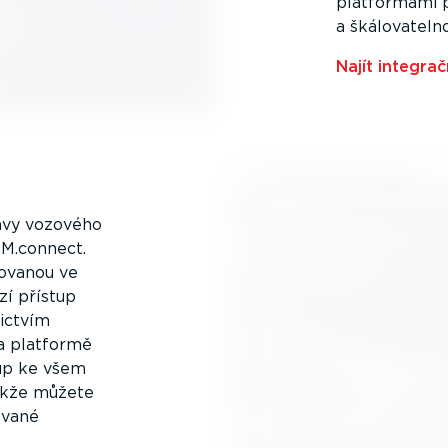
platformami p
a škálo­va­tel
Najít integrač
rávy vozového
EM.connect.
lo­vanou ve
í přístup
nictvím
na platformě
up ke všem
akže můžete
ované