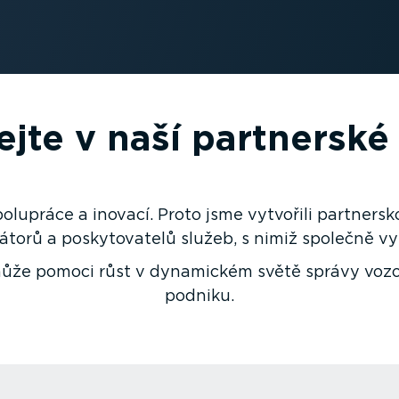
ejte v naší partnerské 
olupráce a inovací. Proto jsme vytvořili partnersk
átorů a posky­to­vatelů služeb, s nimiž společně vyt
ť může pomoci růst v dynamickém světě správy vo
podniku.