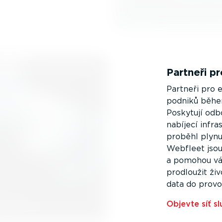
Partneři pr
Partneři pro e
podniků během
Poskytují odb
nabíjecí infr
proběhl plynu
Webfleet jsou
a pomohou vám
prodloužit ži
data do provo
Objevte síť sl