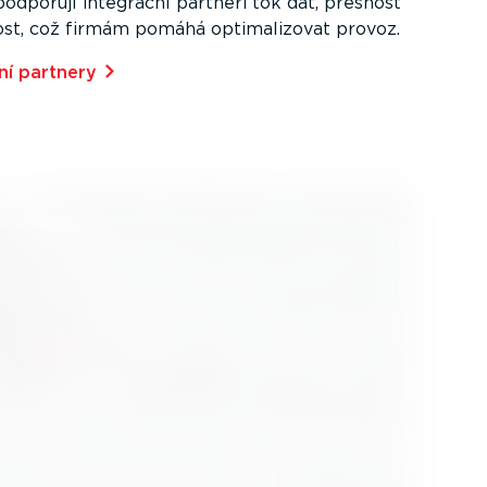
odporují integrační partneři tok dat, přesnost
nost, což firmám pomáhá optima­li­zovat provoz.
ní partnery⁠