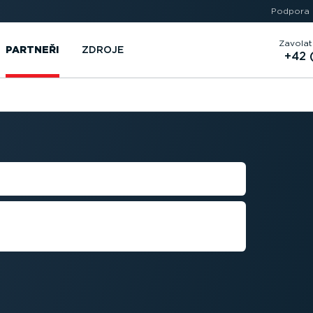
Podpora
Zavolat
PARTNEŘI
ZDROJE
+42 
Ť
ku díky chytré integraci