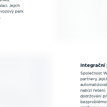
aci. Jejich
š vozový park
.
Integrační 
Společnost We
partnery, jej
automa­ti­zova
nabízí řešení
dodržování př
bezpro­blémov