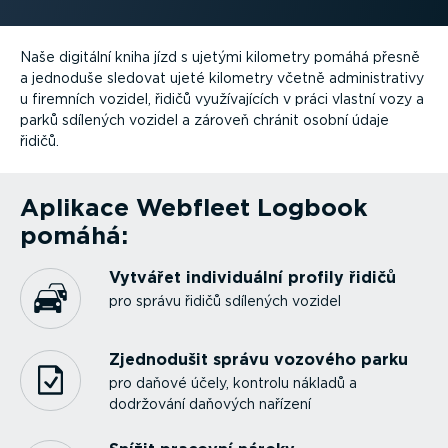
Naše digitální kniha jízd s ujetými kilometry pomáhá přesně
a jednoduše sledovat ujeté kilometry včetně adminis­trativy
u firemních vozidel, řidičů využí­va­jících v práci vlastní vozy a
parků sdílených vozidel a zároveň chránit osobní údaje
řidičů.
Aplikace Webfleet Logbook
pomáhá:
Vytvářet indivi­duální profily řidičů
pro správu řidičů sdílených vozidel
Zjednodušit správu vozového parku
pro daňové účely, kontrolu nákladů a
dodržování daňových nařízení