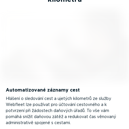
Automa­ti­zované záznamy cest
Hlášení o sledování cest a ujetých kilometrů ze služby
Webfleet lze používat pro účtování cestovného a k
potvrzení při žádostech daňových úřadů. To vše vám
pomáhá snížit daňovou zátěž a redukovat čas věnovaný
adminis­trativě spojené s cestami.