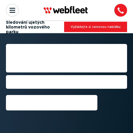
Sledování ujetých
kilometrů vozového
Vyžádejte si cenovou nabídku
parku
SLEDOVÁNÍ UJETÝCH
KILOMETRŮ VOZOVÉHO
PARKU
Zjednodušte si správu jízd pomocí
digitálního záznamu ujetých kilometrů
Vyzkoušet