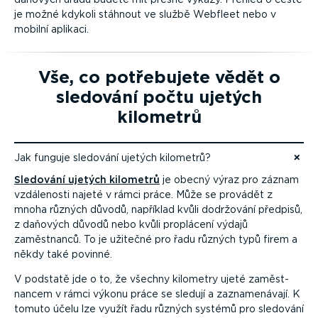
je možné kdykoli stáhnout ve službě Webfleet nebo v
mobilní aplikaci.
Vše, co potřebujete vědět o
sledování počtu ujetých
kilometrů
Jak funguje sledování ujetých kilometrů?
Přejít na obsah
Sledování ujetých kilometrů
je obecný výraz pro záznam
vzdálenosti najeté v rámci práce. Může se provádět z
mnoha různých důvodů, například kvůli dodržování předpisů,
z daňových důvodů nebo kvůli proplácení výdajů
zaměstnanců. To je užitečné pro řadu různých typů firem a
někdy také povinné.
V podstatě jde o to, že všechny kilometry ujeté zaměst­
nancem v rámci výkonu práce se sledují a zazna­me­návají. K
tomuto účelu lze využít řadu různých systémů pro sledování