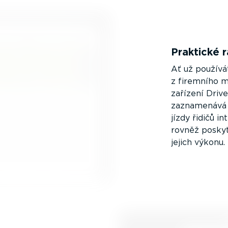
Praktické r
Ať už používá
z firemního m
zařízení Driv
zaznamenává s
jízdy řidičů 
rovněž poskyt
jejich výkonu.