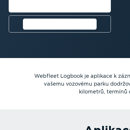
Vyzkoušet
⁠Podívat se na video
(01m30)
Webfleet Logbook je aplikace k zázn
vašemu vozovému parku dodržova
kilometrů, termínů 