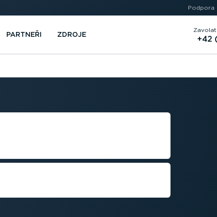
Podpora
Zavolat
PARTNEŘI
ZDROJE
+42 
LEET
našeho řešení pro sledování