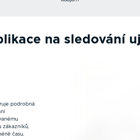
plikace na sledování u
ruje podrobná
ání
o­vanému
u zákazníků,
éně času.