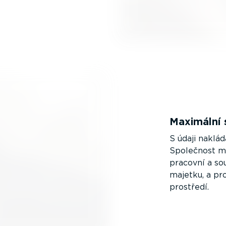
Maximální 
S údaji nakl
Společnost m
pracovní a sou
majetku, a pr
prostředí.