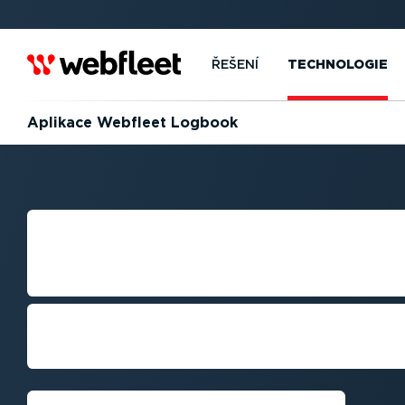
ŘEŠENÍ
TECHNOLOGIE
Aplikace Webfleet Logbook
APLIKACE WEBF
LOGBOOK
Automa­ti­zujte správu jízd pomocí 
ujetých kilometrů