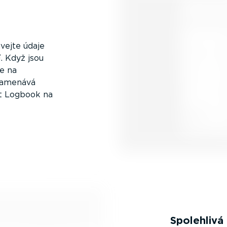
e
­vejte údaje
. Když jsou
ce na
znamenává
et Logbook na
Spolehlivá