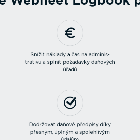
ce Webfleet Logbook 
Snížit náklady a čas na adminis­
trativu a splnit požadavky daňových
úřadů
Dodržovat daňové předpisy díky
přesným, úplným a spolehlivým
údajům