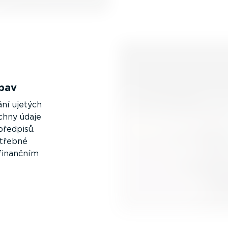
bav
ní ujetých
chny údaje
předpisů.
otřebné
finančním