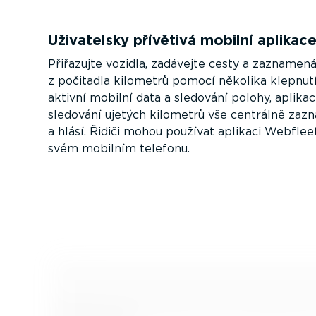
Uživatelsky přívětivá mobilní aplikac
Přiřazujte vozidla, zadávejte cesty a zazna­me­ná
z počitadla kilometrů pomocí několika klepnutí
aktivní mobilní data a sledování polohy, aplika
sledování ujetých kilometrů vše centrálně za
a hlásí. Řidiči mohou používat aplikaci Webfle
svém mobilním telefonu.