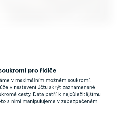
soukromí pro řidiče
ádáme v maximálním možném soukromí.
ůže v nastavení účtu skrýt zaznamenané
kromé cesty. Data patří k nejdů­le­ži­tějšímu
oto s nimi manipu­lujeme v zabez­pe­čeném