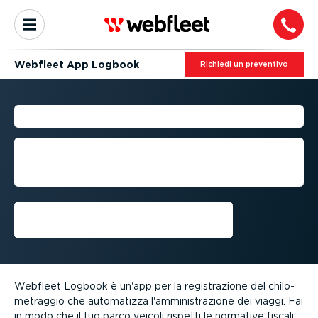
Webfleet App Logbook
Richiedi un preventivo
APP WEBFLEET LOGBOOK
Automatizza l'ammini­stra­zione dei
viaggi con la nostra soluzione per il
rilevamento del chilo­me­traggio
Richiedi una demo
Webfleet Logbook è un'app per la registra­zione del chilo­
me­traggio che automatizza l'ammini­stra­zione dei viaggi. Fai
in modo che il tuo parco veicoli rispetti le normative fiscali