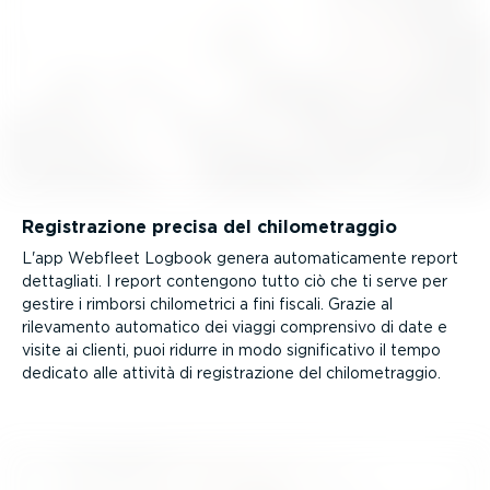
Registra­zione precisa del chilo­me­traggio
L'app Webfleet Logbook genera automa­ti­ca­mente report
dettagliati. I report contengono tutto ciò che ti serve per
gestire i rimborsi chilo­me­trici a fini fiscali. Grazie al
rilevamento automatico dei viaggi comprensivo di date e
visite ai clienti, puoi ridurre in modo signi­fi­cativo il tempo
dedicato alle attività di registra­zione del chilo­me­traggio.