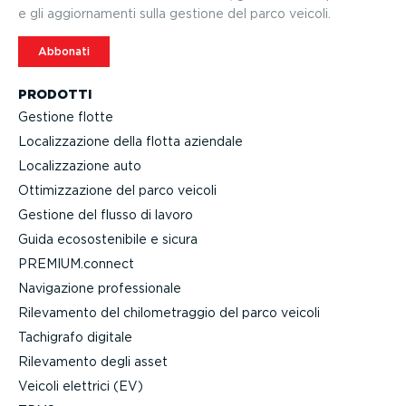
e gli aggior­na­menti sulla gestione del parco veicoli.
Abbonati
PRODOTTI
Gestione flotte
Localiz­za­zione della flotta aziendale
Localiz­za­zione auto
Ottimiz­za­zione del parco veicoli
Gestione del flusso di lavoro
Guida ecoso­ste­nibile e sicura
PREMIUM.connect
Navigazione profes­sionale
Rilevamento del chilo­me­traggio del parco veicoli
Tachigrafo digitale
Rilevamento degli asset
Veicoli elettrici (EV)