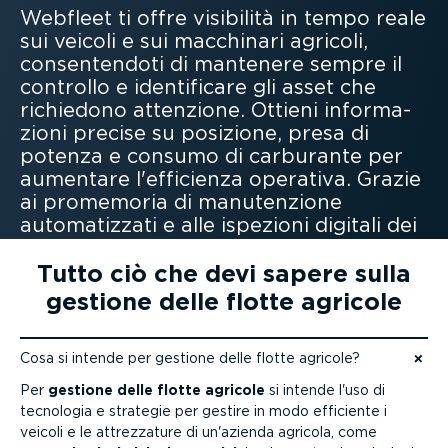
Webfleet ti offre visibilità in tempo reale
sui veicoli e sui macchinari agricoli,
consen­tendoti di mantenere sempre il
controllo e identi­ficare gli asset che
richiedono attenzione. Ottieni infor­ma­
zioni precise su posizione, presa di
potenza e consumo di carburante per
aumentare l'efficienza operativa. Grazie
ai promemoria di manuten­zione
automa­tizzati e alle ispezioni digitali dei
veicoli, puoi massi­mizzare i tempi di
attività, prolungare la durata delle
Tutto ciò che devi sapere sulla
attrez­zature e ridurre i costi di esercizio.
gestione delle flotte agricole
Cosa si intende per gestione delle flotte agricole?
Vai ai contenuti
Per
gestione delle flotte agricole
si intende l'uso di
tecnologia e strategie per gestire in modo efficiente i
veicoli e le attrez­zature di un'azienda agricola, come