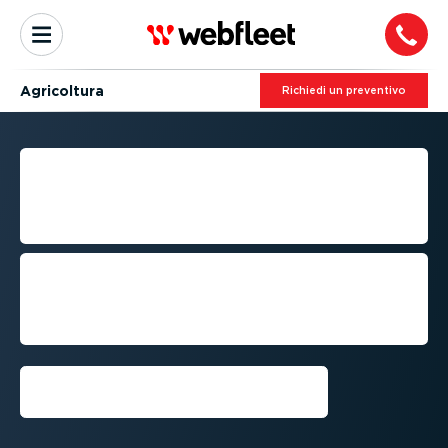
Agricoltura
Richiedi un preventivo
SOLUZIONI PER LA
GESTIONE DELLE
MACCHINE AGRICOLE
Aumenta la produt­tività e proteggi gli
asset della tua azienda agricola con un
sistema di traccia­mento GPS dei
macchinari
Richiedi una demo