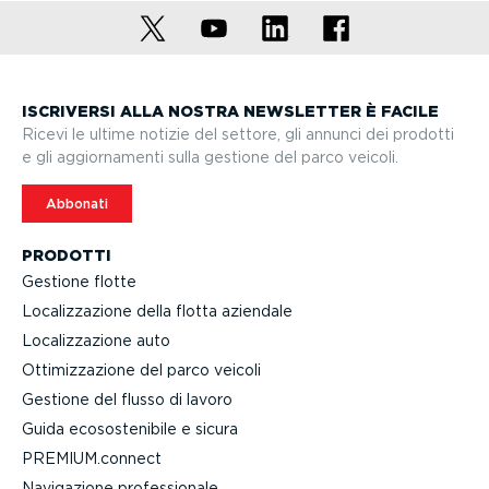
ISCRIVERSI ALLA NOSTRA NEWSLETTER È FACILE
Ricevi le ultime notizie del settore, gli annunci dei prodotti
e gli aggior­na­menti sulla gestione del parco veicoli.
Abbonati
PRODOTTI
Gestione flotte
Localiz­za­zione della flotta aziendale
Localiz­za­zione auto
Ottimiz­za­zione del parco veicoli
Gestione del flusso di lavoro
Guida ecoso­ste­nibile e sicura
PREMIUM.connect
Navigazione profes­sionale