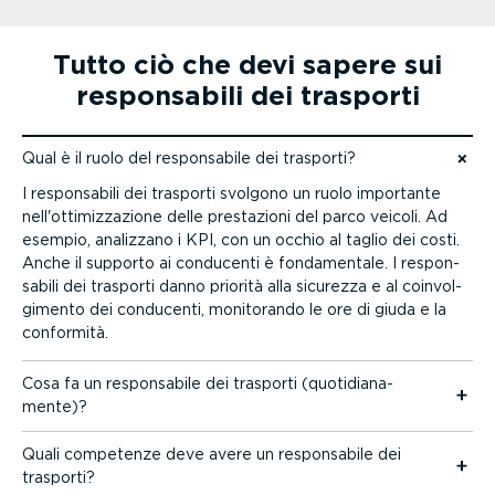
Tutto ciò che devi sapere sui
respon­sabili dei trasporti
Qual è il ruolo del respon­sabile dei trasporti?
Vai ai contenuti
I respon­sabili dei trasporti svolgono un ruolo importante
nell'ottimiz­za­zione delle prestazioni del parco veicoli. Ad
esempio, analizzano i KPI, con un occhio al taglio dei costi.
Anche il supporto ai conducenti è fonda­mentale. I respon­
sabili dei trasporti danno priorità alla sicurezza e al coinvol­
gi­mento dei conducenti, monitorando le ore di giuda e la
conformità.
Cosa fa un respon­sabile dei trasporti (quoti­dia­na­
mente)?
Quali competenze deve avere un respon­sabile dei
trasporti?