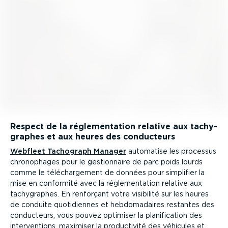
Respect de la régle­men­tation relative aux tachy­
graphes et aux heures des conducteurs
Webfleet Tachograph Manager
automatise les processus
chrono­phages pour le gestion­naire de parc poids lourds
comme le téléchar­gement de données pour simplifier la
mise en conformité avec la régle­men­tation relative aux
tachy­graphes. En renforçant votre visibilité sur les heures
de conduite quoti­diennes et hebdo­ma­daires restantes des
conducteurs, vous pouvez optimiser la plani­fi­cation des
inter­ven­tions, maximiser la produc­tivité des véhicules et