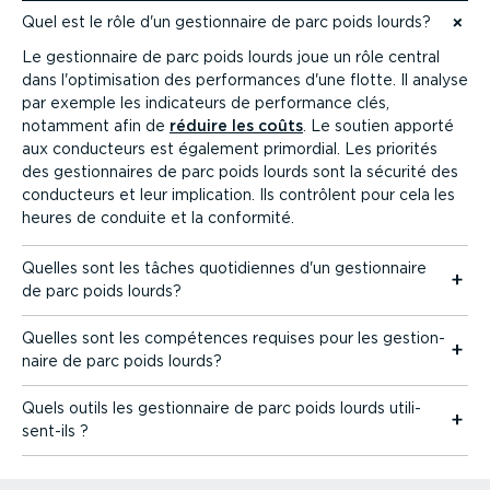
Quel est le rôle d'un gestion­naire de parc poids lourds?
Accéder au contenu
Le gestion­naire de parc poids lourds joue un rôle central
dans l'optimi­sation des perfor­mances d'une flotte. Il analyse
par exemple les indicateurs de performance clés,
notamment afin de
réduire les coûts
. Le soutien apporté
aux conducteurs est également primordial. Les priorités
des gestion­naires de parc poids lourds sont la sécurité des
conducteurs et leur implication. Ils contrôlent pour cela les
heures de conduite et la conformité.
Quelles sont les tâches quoti­diennes d'un gestion­naire
de parc poids lourds?
Quelles sont les compétences requises pour les gestion­
naire de parc poids lourds?
Quels outils les gestion­naire de parc poids lourds utili­
sent-ils ?