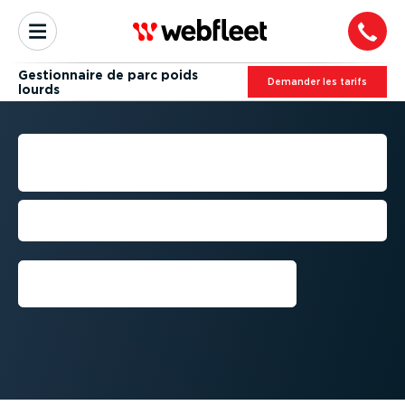
Gestion­naire de parc poids
Demander les tarifs
lourds
GESTION­NAIRE DE PARC
POIDS LOURDS
Nos solutions au service de vos enjeux
métiers
Demandez une démo