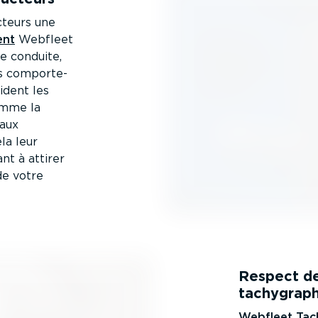
cteurs une
ent
Webfleet
de conduite,
s compor­te­
ident les
omme la
 aux
la leur
nt à attirer
de votre
Respect de 
tachy­grap
Webfleet Ta