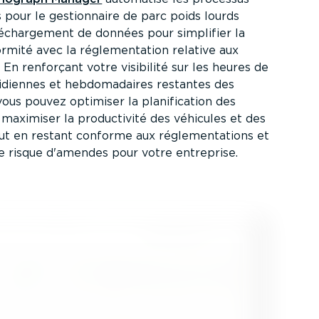
 pour le gestion­naire de parc poids lourds
char­gement de données pour simplifier la
rmité avec la régle­men­tation relative aux
 En renforçant votre visibilité sur les heures de
i­diennes et hebdo­ma­daires restantes des
ous pouvez optimiser la plani­fi­cation des
s, maximiser la produc­tivité des véhicules et des
ut en restant conforme aux régle­men­ta­tions et
le risque d'amendes pour votre entreprise.