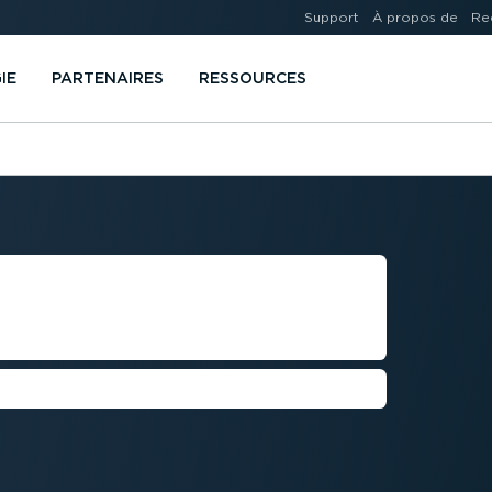
Support
À propos de
Re
IE
PARTENAIRES
RESSOURCES
DE PARC
eux métiers