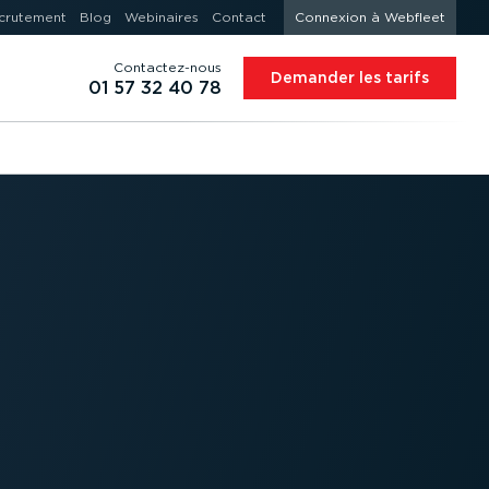
crutement
Blog
Webinaires
Contact
Connexion à Webfleet
Contac­tez-nous
Demander les tarifs
01 57 32 40 78