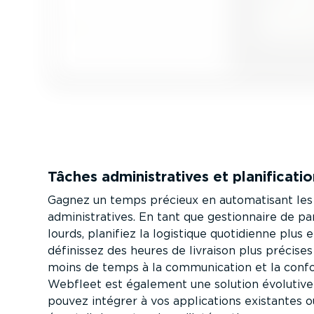
Tâches adminis­tra­tives et plani­fi­cat
Gagnez un temps précieux en automa­tisant les
adminis­tra­tives. En tant que gestion­naire de p
lourds, planifiez la logistique quotidienne plus 
définissez des heures de livraison plus précise
moins de temps à la commu­ni­cation et la conf
Webfleet est également une solution évolutive
pouvez intégrer à vos appli­ca­tions existantes o