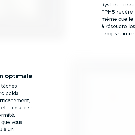
dysfonc­tion­
TPMS
repère l
même que le c
à résoudre le
temps d'immobi
ion optimale
 tâches
arc poids
effica­cement,
s et consacrez
ormité.
 que vous
u à un