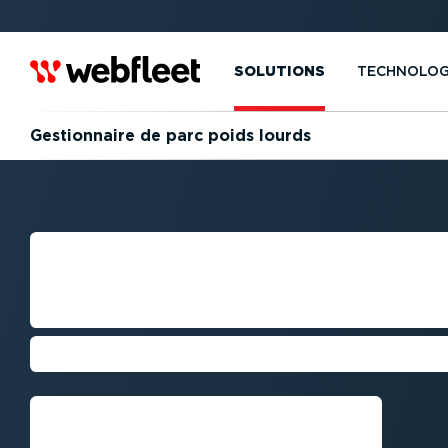
SOLUTIONS
TECHNOLOG
Gestion­naire de parc poids lourds
GESTION­NAIRE 
POIDS LOURDS
Nos solutions au service de vos enj
Demandez une démo