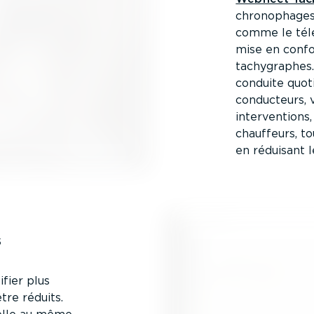
chrono­phages
comme le télé
mise en confo
tachy­graphes.
conduite quot
conducteurs, v
inter­ven­tion
chauffeurs, to
en réduisant 
s
ifier plus
tre réduits.