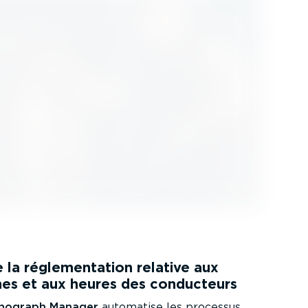
la régle­men­tation relative aux
hes et aux heures des conducteurs
chograph Manager
automatise les processus