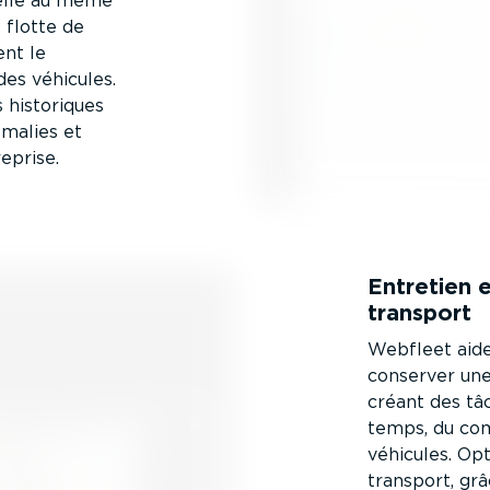
­nelle au même
e flotte de
nt le
es véhicules.
historiques
omalies et
eprise.
Entretien e
transport
Webfleet aide 
conserver une
créant des tâ
temps, du com
véhicules. Op
transport, grâc