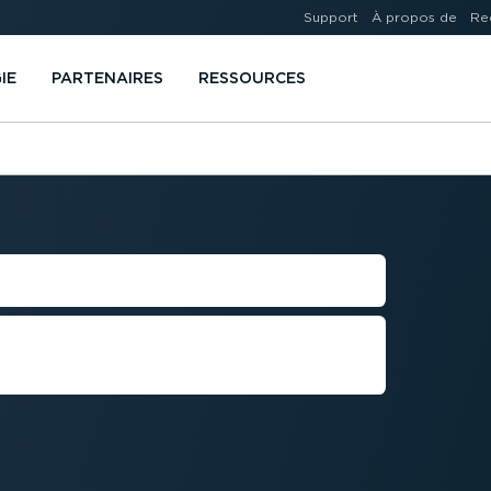
Support
À propos de
Re
IE
PARTENAIRES
RESSOURCES
DE FLOTTE
ux rapports d'activités