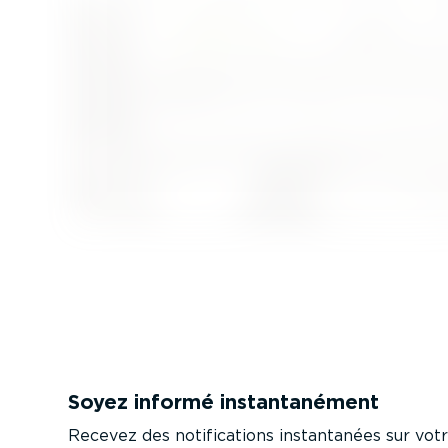
Soyez informé instan­ta­nément
Recevez des notifi­ca­tions instan­tanées sur vo