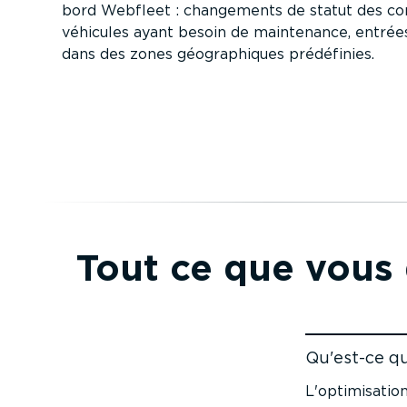
bord Webfleet : changements de statut des c
véhicules ayant besoin de maintenance, entrées
dans des zones géogra­phiques prédéfinies.
Tout ce que vous d
Qu'est-ce qu
Accéder au c
L'optimi­satio