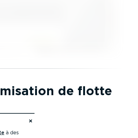
mi­sation de flotte
te
à des