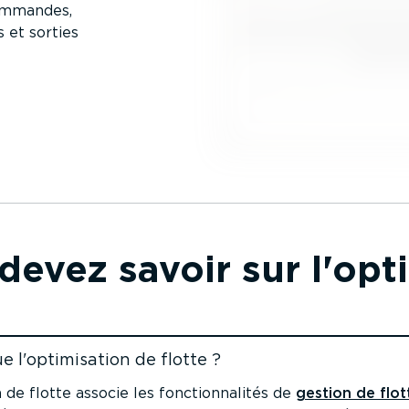
ommandes,
 et sorties
evez savoir sur l'opti
e l'optimi­sation de flotte ?
ontenu
n de flotte associe les fonction­na­lités de
gestion de flot