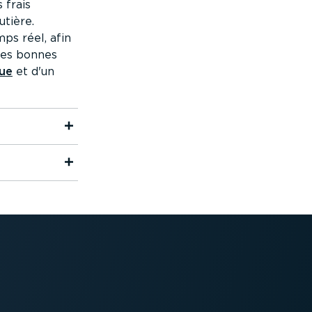
 frais
utière.
mps réel, afin
 les bonnes
que
et d'un