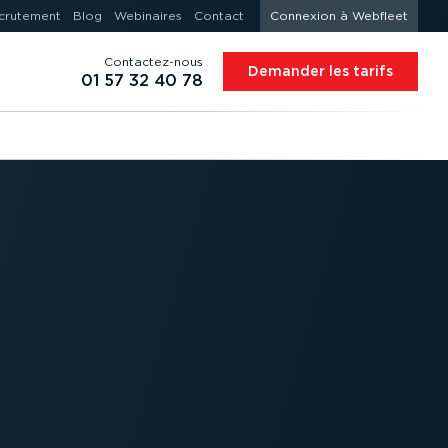
crutement
Blog
Webinaires
Contact
Connexion à Webfleet
Contac­tez-nous
Demander les tarifs
01 57 32 40 78