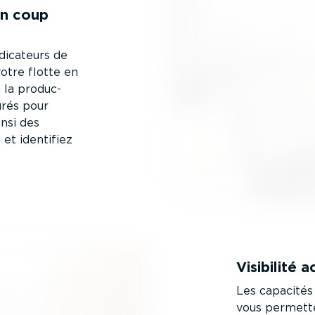
un coup
dicateurs de
otre flotte en
à la produc­
urés pour
nsi des
 et identifiez
Visibilité 
Les capacités
vous permette