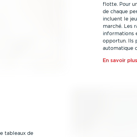
flotte. Pour un
de chaque per
incluent le j
marché. Les r
infor­ma­tion
opportun. Ils
automatique o
En savoir plu
tre tableaux de