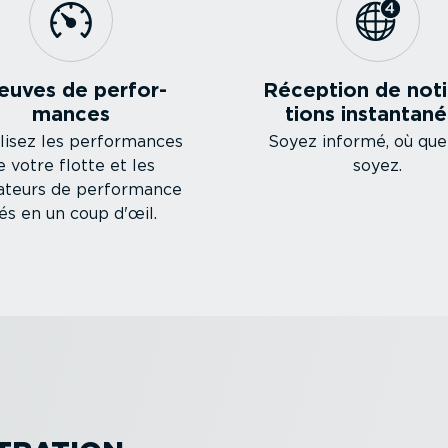
euves de perfor­
Réception de notif
mances
tions instan­tan
lisez les perfor­mances
Soyez informé, où que
e votre flotte et les
soyez.
cateurs de performance
és en un coup d'œil.