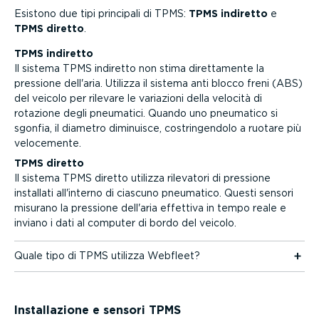
Vai ai contenuti
Esistono due tipi principali di TPMS:
TPMS indiretto
e
TPMS diretto
.
TPMS indiretto
Il sistema TPMS indiretto non stima diret­ta­mente la
pressione dell'aria. Utilizza il sistema anti blocco freni (ABS)
del veicolo per rilevare le variazioni della velocità di
rotazione degli pneumatici. Quando uno pneumatico si
sgonfia, il diametro diminuisce, costrin­gendolo a ruotare più
velocemente.
TPMS diretto
Il sistema TPMS diretto utilizza rilevatori di pressione
installati all'interno di ciascuno pneumatico. Questi sensori
misurano la pressione dell'aria effettiva in tempo reale e
inviano i dati al computer di bordo del veicolo.
Quale tipo di TPMS utilizza Webfleet?
Instal­la­zione e sensori TPMS