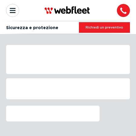
Sicurezza e protezione
Richiedi un preventivo
TPMS: MONITO­RAGGIO
PRESSIONE PNEUMATICI IN
TEMPO REALE
Maggiore sicurezza stradale con il
controllo pressione pneumatici 24/7 con
il sistema di TPMS di Webfleet
Richiesta di richiamata