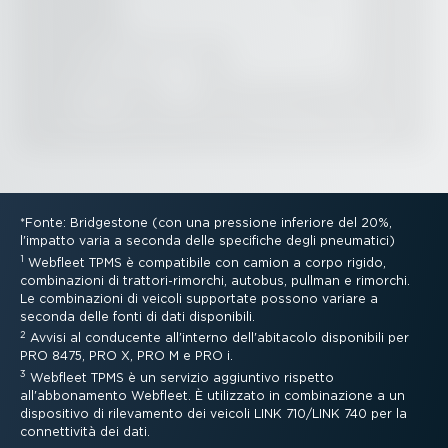
*Fonte: Bridgestone (con una pressione inferiore del 20%,
l'impatto varia a seconda delle specifiche degli pneumatici)
1
Webfleet TPMS è compatibile con camion a corpo rigido,
combi­na­zioni di tratto­ri-­ri­morchi, autobus, pullman e rimorchi.
Le combi­na­zioni di veicoli supportate possono variare a
seconda delle fonti di dati disponibili.
2
Avvisi al conducente all'interno dell'abitacolo disponibili per
PRO 8475, PRO X, PRO M e PRO i.
3
Webfleet TPMS è un servizio aggiuntivo rispetto
all'abbonamento Webfleet. È utilizzato in combi­na­zione a un
dispositivo di rilevamento dei veicoli LINK 710/LINK 740 per la
connet­tività dei dati.