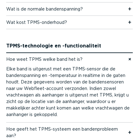
Wat is de normale banden­spanning?
Wat kost TPMS-on­derhoud?
TPMS-­tech­no­logie en -func­ti­o­na­liteit
Hoe weet TPMS welke band het is?
Naar content gaan
Elke band is uitgerust met een TPMS-sensor die de
banden­spanning en -tempe­ratuur in realtime in de gaten
houdt. Deze gegevens worden van de banden­sen­soren
naar uw Webfleet-ac­count verzonden. Indien zowel
vrachtwagen als aanhanger is uitgerust met TPMS, krijgt u
zicht op de locatie van de aanhanger, waardoor u er
makkelijker achter kunt komen aan welke vrachtwagen de
aanhanger is gekoppeld.
Hoe geeft het TPMS-­systeem een banden­pro­bleem
aan?