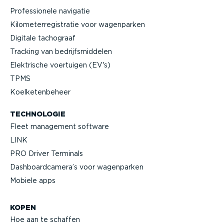
Profes­si­onele navigatie
Kilome­ter­re­gi­stratie voor wagenparken
Digitale tachograaf
Tracking van bedrijfs­mid­delen
Elektrische voertuigen (EV's)
TPMS
Koelke­ten­beheer
TECHNOLOGIE
Fleet management software
LINK
PRO Driver Terminals
Dashboard­camera’s voor wagenparken
Mobiele apps
KOPEN
Hoe aan te schaffen