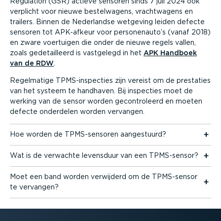
Regulation (GSR) actieve sensoren sinds 7 juli 2024 ook
verplicht voor nieuwe bestel­wagens, vracht­wagens en
trailers. Binnen de Nederlandse wetgeving leiden defecte
sensoren tot APK-afkeur voor perso­nenauto’s (vanaf 2018)
en zware voertuigen die onder de nieuwe regels vallen,
zoals gedetail­leerd is vastgelegd in het
APK Handboek
van de RDW
.
Regelmatige TPMS-in­specties zijn vereist om de prestaties
van het systeem te handhaven. Bij inspecties moet de
werking van de sensor worden gecon­tro­leerd en moeten
defecte onderdelen worden vervangen.
Hoe worden de TPMS-­sen­soren aangestuurd?
Wat is de verwachte levensduur van een TPMS-sensor?
Moet een band worden verwijderd om de TPMS-sensor
te vervangen?