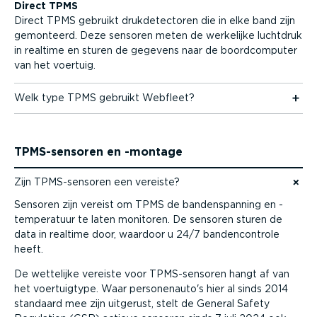
Direct TPMS
Direct TPMS gebruikt drukde­tec­toren die in elke band zijn
gemonteerd. Deze sensoren meten de werkelijke luchtdruk
in realtime en sturen de gegevens naar de boord­com­puter
van het voertuig.
Welk type TPMS gebruikt Webfleet?
TPMS-­sen­soren en -montage
Zijn TPMS-­sen­soren een vereiste?
Naar content gaan
Sensoren zijn vereist om TPMS de banden­spanning en -
tempe­ratuur te laten monitoren. De sensoren sturen de
data in realtime door, waardoor u 24/7 banden­con­trole
heeft.
De wettelijke vereiste voor TPMS-­sen­soren hangt af van
het voertuigtype. Waar perso­nenauto's hier al sinds 2014
standaard mee zijn uitgerust, stelt de General Safety