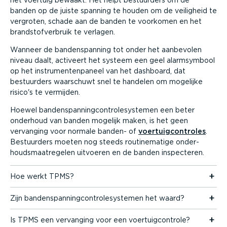
het voertuig bewaakt. Het helpt bestuurders om de
banden op de juiste spanning te houden om de veiligheid te
vergroten, schade aan de banden te voorkomen en het
brand­stof­ver­bruik te verlagen.
Wanneer de banden­spanning tot onder het aanbevolen
niveau daalt, activeert het systeem een geel alarm­symbool
op het instru­men­ten­paneel van het dashboard, dat
bestuurders waarschuwt snel te handelen om mogelijke
risico's te vermijden.
Hoewel banden­span­ning­con­tro­le­sys­temen een beter
onderhoud van banden mogelijk maken, is het geen
vervanging voor normale banden- of
voertuig­con­troles
.
Bestuurders moeten nog steeds routi­ne­matige onder­
houds­maat­re­gelen uitvoeren en de banden inspecteren.
Hoe werkt TPMS?
Zijn banden­span­ning­con­tro­le­sys­temen het waard?
Is TPMS een vervanging voor een voertuig­con­trole?