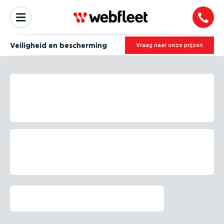
Veiligheid en bescherming
Vraag naar onze prijzen
REAGEER SNEL.
VOORKOM INACTIEVE TIJD
MET TPMS.
Betrouwbare verkeers­vei­ligheid dankzij
24/7 banden­con­trole
Webfleet TPMS - banden­span­nings­con­
tro­le­systeem
Bel mij terug