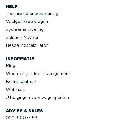
HELP
Technische onder­steuning
Veelge­stelde vragen
Systeem­ac­ti­vering
Solution Advisor
Bespa­rings­cal­cu­lator
INFORMATIE
Blog
Woorden­lijst fleet management
Kennis­centrum
Webinars
Uitdagingen voor wagenparken
ADVIES & SALES
020 808 07 58