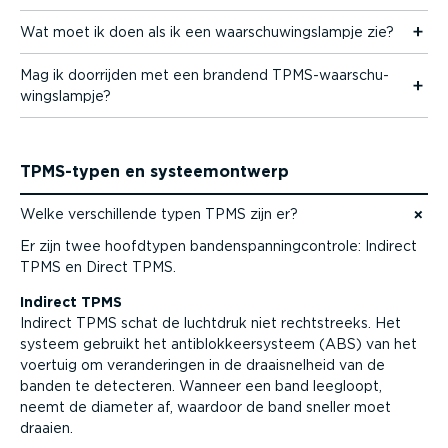
Wat moet ik doen als ik een waarschu­wings­lampje zie?
Mag ik doorrijden met een brandend TPMS-waar­schu­
wings­lampje?
TPMS-typen en systeem­ontwerp
Welke verschil­lende typen TPMS zijn er?
Naar content gaan
Er zijn twee hoofdtypen banden­span­ning­con­trole: Indirect
TPMS en Direct TPMS.
Indirect TPMS
Indirect TPMS schat de luchtdruk niet recht­streeks. Het
systeem gebruikt het antiblok­keersysteem (ABS) van het
voertuig om veran­de­ringen in de draai­snelheid van de
banden te detecteren. Wanneer een band leegloopt,
neemt de diameter af, waardoor de band sneller moet
draaien.