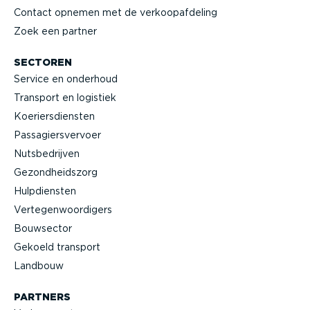
Contact opnemen met de verkoop­af­deling
Zoek een partner
SECTOREN
Service en onderhoud
Transport en logistiek
Koeriers­diensten
Passa­giers­vervoer
Nutsbe­drijven
Gezond­heidszorg
Hulpdiensten
Verte­gen­woor­digers
Bouwsector
Gekoeld transport
Landbouw
PARTNERS