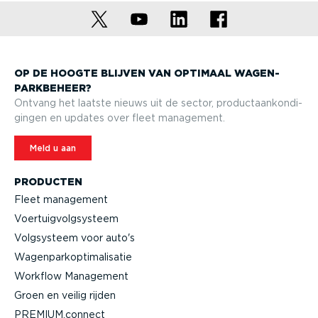
OP DE HOOGTE BLIJVEN VAN OPTIMAAL WAGEN­
PARK­BEHEER?
Ontvang het laatste nieuws uit de sector, product­aan­kon­di­
gingen en updates over fleet management.
Meld u aan
PRODUCTEN
Fleet management
Voertuig­volg­systeem
Volgsysteem voor auto's
Wagen­par­kop­ti­ma­li­satie
Workflow Management
Groen en veilig rijden
PREMIUM.connect