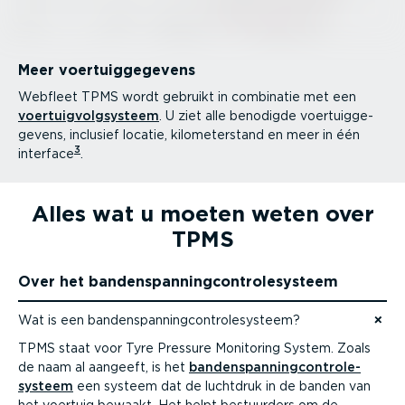
Meer voertuig­ge­gevens
Webfleet TPMS wordt gebruikt in combinatie met een
voertuig­volg­systeem
. U ziet alle benodigde voertuig­ge­
gevens, inclusief locatie, kilome­ter­stand en meer in één
3
interface
.
Alles wat u moeten weten over
TPMS
Over het banden­span­ning­con­tro­le­systeem
Wat is een banden­span­ning­con­tro­le­systeem?
Naar content gaan
TPMS staat voor Tyre Pressure Monitoring System. Zoals
de naam al aangeeft, is het
banden­span­ning­con­tro­le­
systeem
een systeem dat de luchtdruk in de banden van