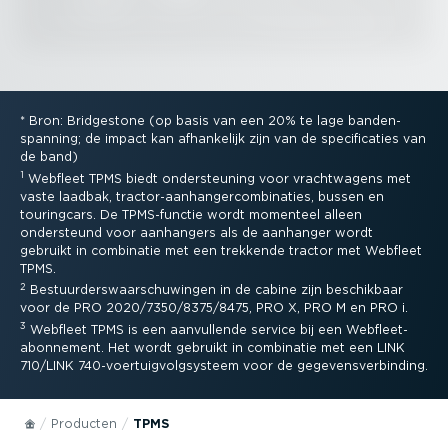
* Bron: Bridgestone (op basis van een 20% te lage banden­
spanning; de impact kan afhankelijk zijn van de speci­fi­caties van
de band)
1
Webfleet TPMS biedt onder­steuning voor vracht­wagens met
vaste laadbak, tractor-aan­han­ger­com­bi­naties, bussen en
touringcars. De TPMS-­functie wordt momenteel alleen
ondersteund voor aanhangers als de aanhanger wordt
gebruikt in combinatie met een trekkende tractor met Webfleet
TPMS.
2
Bestuur­ders­waar­schu­wingen in de cabine zijn beschikbaar
voor de PRO 2020/7350/8375/8475, PRO X, PRO M en PRO i.
3
Webfleet TPMS is een aanvullende service bij een Webfleet-
abonnement. Het wordt gebruikt in combinatie met een LINK
710/LINK 740-voer­tuig­volg­systeem voor de gegevens­ver­binding.
Producten
TPMS