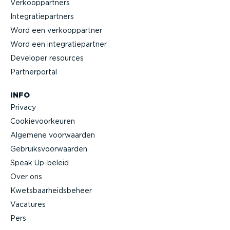
Verkoop­partners
Integra­tie­partners
Word een verkoop­partner
Word een integra­tie­partner
Developer resources
Partner­portal
INFO
Privacy
Cookie­voor­keuren
Algemene voorwaarden
Gebruiks­voor­waarden
Speak Up-beleid
Over ons
Kwets­baar­heids­beheer
Vacatures
Pers