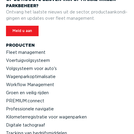
PARK­BEHEER?
Ontvang het laatste nieuws uit de sector, product­aan­kon­di­
gingen en updates over fleet management.
Meld u aan
PRODUCTEN
Fleet management
Voertuig­volg­systeem
Volgsysteem voor auto's
Wagen­par­kop­ti­ma­li­satie
Workflow Management
Groen en veilig rijden
PREMIUM.connect
Profes­si­onele navigatie
Kilome­ter­re­gi­stratie voor wagenparken
Digitale tachograaf
Tracking van bedrijfs­mid­delen