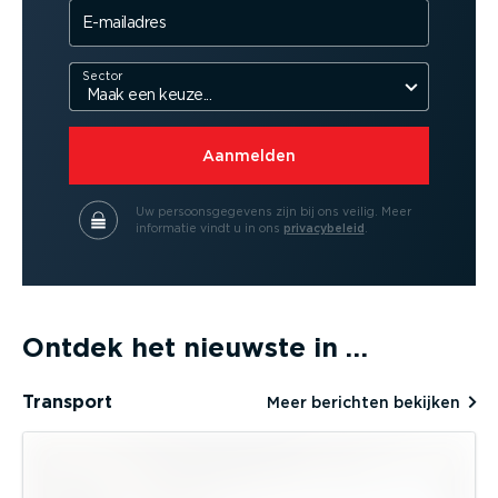
E-mailadres
Sector
Aanmelden
Uw persoonsgegevens zijn bij ons veilig.
Meer
informatie vindt u in ons
privacybeleid
.
Ontdek het nieuwste in …
Transport
Meer berichten bekijken