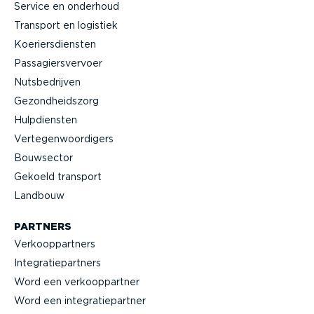
Service en onderhoud
Transport en logistiek
Koeriers­diensten
Passa­giers­vervoer
Nutsbe­drijven
Gezond­heidszorg
Hulpdiensten
Verte­gen­woor­digers
Bouwsector
Gekoeld transport
Landbouw
PARTNERS
Verkoop­partners
Integra­tie­partners
Word een verkoop­partner
Word een integra­tie­partner