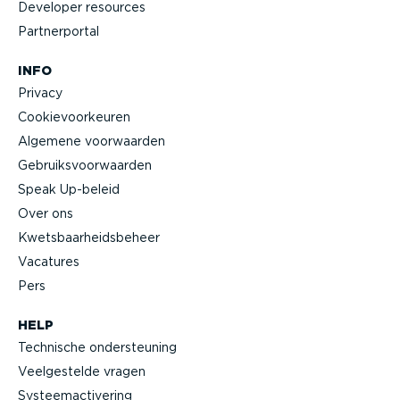
Developer resources
Partner­portal
INFO
Privacy
Cookie­voor­keuren
Algemene voorwaarden
Gebruiks­voor­waarden
Speak Up-beleid
Over ons
Kwets­baar­heids­beheer
Vacatures
Pers
HELP
Technische onder­steuning
Veelge­stelde vragen
Systeem­ac­ti­vering