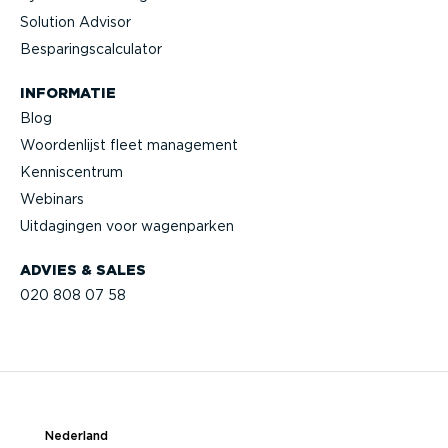
Solution Advisor
Bespa­rings­cal­cu­lator
INFORMATIE
Blog
Woorden­lijst fleet management
Kennis­centrum
Webinars
Uitdagingen voor wagenparken
ADVIES & SALES
020 808 07 58
Nederland