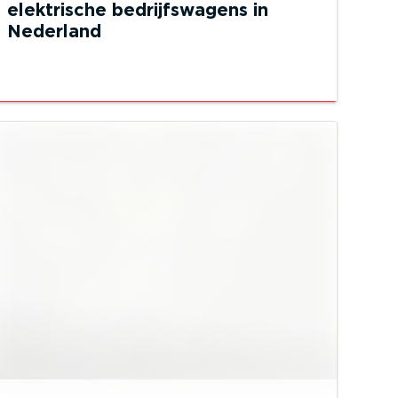
elektrische bedrijfswagens in
Nederland