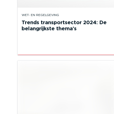
WET- EN REGELGEVING
Trends transportsector 2024: De
belangrijkste thema’s