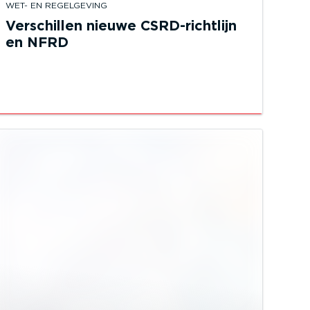
WET- EN REGELGEVING
Verschillen nieuwe CSRD-richtlijn
en NFRD