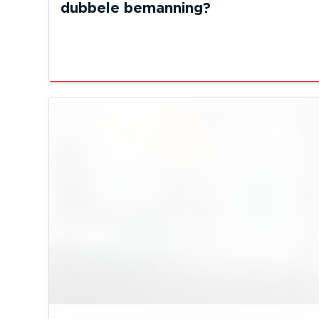
dubbele bemanning?