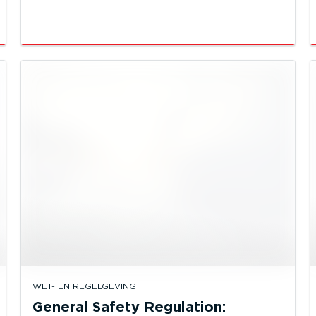
WET- EN REGELGEVING
General Safety Regulation: