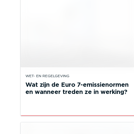
WET- EN REGELGEVING
Wat zijn de Euro 7-emissienormen
en wanneer treden ze in werking?