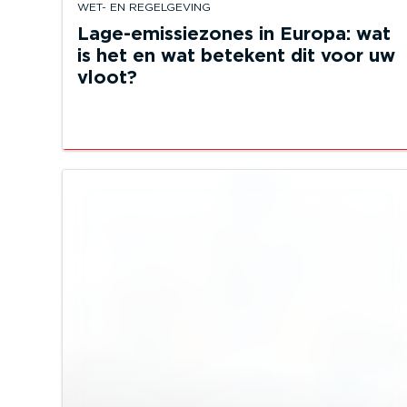
WET- EN REGELGEVING
Lage-emissiezones in Europa: wat
is het en wat betekent dit voor uw
vloot?