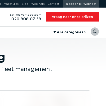
o
Vacatures
Blog
Webinars
Contact
Inloggen bij Webfleet
Bel het verkoopteam
Vraag naar onze prijzen
020 808 07 58
⁠Alle categorieën
g
n fleet management.