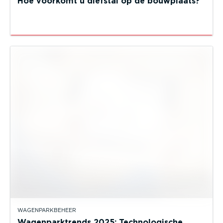
Hoe voorkomt u diefstal op de bouwplaats?
WAGENPARKBEHEER
Wagenparktrends 2025: Technologische