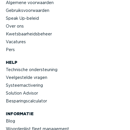
Algemene voorwaarden
Gebruiks­voor­waarden
Speak Up-beleid
Over ons
Kwets­baar­heids­beheer
Vacatures
Pers
HELP
Technische onder­steuning
Veelge­stelde vragen
Systeem­ac­ti­vering
Solution Advisor
Bespa­rings­cal­cu­lator
INFORMATIE
Blog
Woorden­lijst fleet management