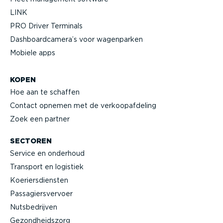
LINK
PRO Driver Terminals
Dashboard­camera’s voor wagenparken
Mobiele apps
KOPEN
Hoe aan te schaffen
Contact opnemen met de verkoop­af­deling
Zoek een partner
SECTOREN
Service en onderhoud
Transport en logistiek
Koeriers­diensten
Passa­giers­vervoer
Nutsbe­drijven
Gezond­heidszorg