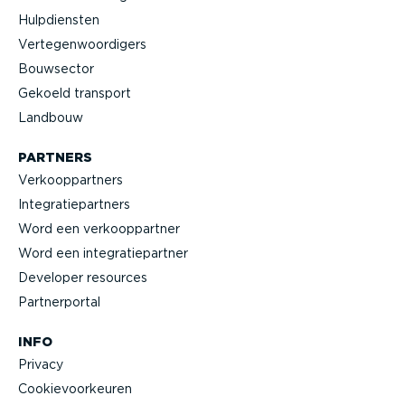
Hulpdiensten
Verte­gen­woor­digers
Bouwsector
Gekoeld transport
Landbouw
PARTNERS
Verkoop­partners
Integra­tie­partners
Word een verkoop­partner
Word een integra­tie­partner
Developer resources
Partner­portal
INFO
Privacy
Cookie­voor­keuren