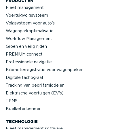
PRODUCTEN
Fleet management
Voertuig­volg­systeem
Volgsysteem voor auto's
Wagen­par­kop­ti­ma­li­satie
Workflow Management
Groen en veilig rijden
PREMIUM.connect
Profes­si­onele navigatie
Kilome­ter­re­gi­stratie voor wagenparken
Digitale tachograaf
Tracking van bedrijfs­mid­delen
Elektrische voertuigen (EV's)
TPMS
Koelke­ten­beheer
TECHNOLOGIE
Fleet management software